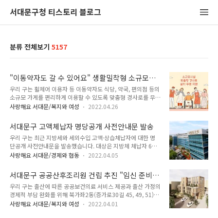
서대문구청 티스토리 블로그
분류 전체보기
5157
"이동약자도 갈 수 있어요" 생활밀착형 소규모시
설(식당, 약국, 편의점 등) 맞춤형 경사로 설치 무
우리 구는 휠체어 이용자 등 이동약자도 식당, 약국, 편의점 등의
료 지원
소규모 가게를 편리하게 이용할 수 있도록 맞춤형 경사로를 무료
지원합니다. 서대문구 지역사회 내 소규모 점포의 경사로 설치는
사랑해요 서대문/복지와 여성
2022.04.26
법적 의무사항이 아닌 곳이 대부분이어서 휠체어를 탄 장애인이
이용하기 어려운 경우가 많습니다. 이에 구는 휠체어 이용자 등
서대문구 고액체납자 명당공개 사전안내문 발송
이동약자도 소규모 생활편의시설을 편리하게 이용할 수 있도록
우리 구는 최근 지방세와 세외수입 고액·상습체납자에 대한 명
올해 80여 곳을 신청 접수 받아 전액 무료로 설치 지원할 계획입
단공개 사전안내문을 발송했습니다. 대상은 지방체 체납자 6명
니다. 2022년 생활밀착형 맞춤형 경사로 설치 지원 사업을 위해
(체납액 1억 1천 1백만 원)과 세외수입 체납자 6명(1억 7천 5백
수행기관을 공모중에 있습니다. 장애인종합복지관과 협업하여
사랑해요 서대문/경제와 협동
2022.04.05
만 원)입니다. 2022년 1월 1일 기준, 체납 발생일로부터 1년이
지역사회 인식 확산을 위한 장애인식개선 캠페인도 진행합니다.
지난 천만 원 이상의 지방세와 세외수입 체납자들입니다. 지난달
또한 모니터링단을 운영하여 경사로에 대한 관리, 유지보수도 병
서대문구 공공산후조리원 건립 추진 "임신 준비
24일 1차 지방세 심의위원회를 열어 사망, 청산종결 등 변동 사
행할 예정입니다.
부터 출산과 육아까지"
우리 구는 출산에 따른 공공보건의료 서비스 제공과 출산 가정의
유를 조사하고 체납처분 진행 사항을 검토한 뒤 공개대상자를 정
경제적 부담 완화를 위해 북가좌2동(증가로30길 45, 49, 51)에
했습니다. 이번 사전안내를 통해서는 체납세액 납부를 촉구하고
공공산후조리원을 건립합니다. '서대문구 공공산후조리원'은 연
6개월간의 소명기간을 줍니다. 이 기간 내에 소명이 되지 않거나
사랑해요 서대문/복지와 여성
2022.04.01
면적 1,351㎡에 지하 1층, 지상 4층 규모로 모자동실(산모와 신
체납액을 납부하지 않으면 오는 10월 중에 2차 지방세 심의위원