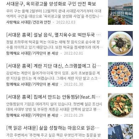
생아가 같이 있는 방) 12개소와 모자녀건강센터, 주차장 등으로
회를 개최한 뒤 11월 16일에 서대문구 홈페이지 및 구보에 명단
서대문구, 옥외광고물 양성화로 구민 안전 확보
구성됩니다. 공사는 올해 10월까지로 계획돼 있습니다. 2022년
을 공고할 예정..
우리 구는 올해 2월부터 12월까지 관내 서대문사거리부터 이대
연말이면 첫 산모를 맞이할 수 있을 전망입니다. 지난해 12월 제
역까지 구간을 대상으로 '옥외광고물 양성화 사업'을 추진합니
정한 '서대문구 공공산후조리원 설치·운영 및 임산부 지원 조
다. 이 사업은 ▲ 광고물 표시규격에는 적법하지만 허가, 신고 없
례'에 따르면 조리원은 산모와 신생아의 산후조리 및 건강관리를
사랑해요 서대문/건강과 안전
2022.02.03
이 설치한 광고물 ▲ 기존 허가, 신고를 득한 후 표시기간이 만료
위한 보건의료서비스와 산모 교육 프로그램 등을 수행합니다. 이
되었으나 미연장한 불법광고물을 적법한 광고물로 등록하는 사
용기간은 14일로 연간 최대 312명의 산모가 입소할 수 있습니
[서대문 홈쿡] 설날 음식, 멸치육수로 떡만두국 끓
업입니다. 올해 2~5월 사이 해당 구간 전수조사를 통해 양성화
다. 기본 ..
이는 법!
정월 초하루에 떡국을 먹는 이유는 새해 첫 음식으로 순수와 장
대상 광고물을 선정한 후 선정업소 광고주에게 허가, 신고 하도
수를 의미하고 있기 때문입니다. 또한 떡국을 첨세병이라 여겨
록 안내문을 발송하면서 7월부터 양성화 사업을 본격 시행할 예
한살 더 먹게 된다고 믿었습니다. 오늘은 간단하게 멸치육수를
정입니다. 사업 기간 중에는 광고주의 적극적인 참여를 유도하기
함께해요 서대문/기자단이 본 세상
2022.02.01
이용하여 떡만두국을 만들어 보겠습니다. 재료 떡국떡 430g, 만
위해 구비서류를 간소화하여 신청 기간을 단축하고 허가, 신고
두 6개, 멸치육수 7컵, 대파 1/3대, 당근채 약간, 달걀 2개, 불린
수수료를 면제 합니다. 또한 광고물을 제도권으로 편입하여 정기
[서대문 홈쿡] 계란 지단 대신, 스크램블에그 김밥
표고버섯 4조각, 국간장 1큰술, 소금 약간, 김가루 약간, 참기름
적인 안전점검을 실시하고 이상기후로 ..
(feat.백종원 클라쓰)
김밥에는 계란이 들어가야 더욱 맛이 있죠. 요리 초보분들은 계
약간, 통깨 약간 (2인분) 먼저 떡국떡을 준비하세요. 찬물에 떡국
란 지단을 만드는 게 어렵습니다. 그래서 계란 지단 말고 스크램
떡을 30분 담갔다가 물기를 빼주세요. 만두는 김치만두와 고기
블 에그로 만들어 김밥을 만들어 보세요. 계란의 부드러운 맛도
만두입니다. 색상으로 구분이 가지요? 빨간 게 김치만두입니다.
함께해요 서대문/기자단이 본 세상
2022.01.30
좋고 만들기도 쉬워서 더욱 좋답니다. 오늘은 백종원표 스크램블
말린 표고버섯을 넣어줄 것인데요. 없으면 생략하셔도 됩니다.
에그 김밥을 만들어 볼게요. 재료 단무지 1줄, 계란 2개(밑간용
물에 설탕을 약간 넣고 불리면 빨리 잘 불려지고요. 만져보아서
[서대문 홈쿡] 집에서 만드는 안동찜닭(feat.최고
맛소금 약간, 설탕 약간), 당근채볶음 1/3줌, 유부조림 1/2줌, 김
부들부들 ..
의 요리비결)
안동찜닭의 기원은 여러가지 설이 있습니다. 첫번째 설은 조선시
밥김 1장, 밥 테니스공 크기, 참기름 약간, 통깨 약간 등(김밥 1줄
대에 사대부 양반 및 부유한 계층은 서대문 안쪽에 살았고 평민
분량) 먼저 단무지를 준비하세요. 그리고 당근은 곱게 채썰어주
같은 가난한 계층은 서대문 바깥쪽에 살아, 사대문 안쪽을 '안동
세요. 팬에 기름을 두르고 당근을 볶다가 설탕 약간과 맛소금 1
함께해요 서대문/기자단이 본 세상
2022.01.29
네, 바깥쪽을 '바깥동네'라고 불렀는데 도성 안쪽 사람들이 특별
작은술을 넣어 볶아줍니다. 설탕은 조미료 역할을 합니다. 완성
한 날 닭을 쪄먹는 것을 일컽어 '안동네찜닭' 이라고 부르던 것이
된 당근은 접시에 펼쳐서 한김 식혀주세요. 유부조림을 넣어주면
[책 읽은 서대문] 삶을 성찰하는 마음으로 읽은
안동찜닭이 되었다는 것입니다. 두번째 설은 1908년대 안동구
맛있는데요..
황현산의 <사소한 부탁>
가끔 주변에서 '추천해 주고 싶은 책은 무엇인가'라는 질문을 받
시장 '닭골목'의 한 음식점에서 손님들의 요구대로 음식에 여러