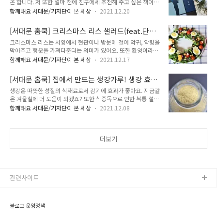
곤 합니다. 저 또한 얼마 전에 친구에세 추천해 주고 싶은 책이
가지 재료를 넣다 보니 찜닭이 되었다는 설입니다. 가장 설득력
있는지 물어보았어요. 그때 친구가 추천해준 책이 바로 황현산
있는 설은 안동구시장 닭골목 상인들이 서양식 프라이드 치킨점
함께해요 서대문/기자단이 본 세상
2021.12.20
(1945~2018)의 이었습니다. 그러고 보니 언젠가 신문기사에서
의 확장에 대응하기 위해 안동찜닭을 개발했다는 설입니다. 오늘
황현산 선생님에 대한 글을 읽은 기억이 떠올랐습니다. "... 고려
은 최고의 요리비결, 안동찜닭을 만들어 볼게요. 김선영 셰프님
[서대문 홈쿡] 크리스마스 리스 샐러드(feat.단
대학교 불어불문학과 교수를 지낸 우리나라의 대표적인 문학평
레시피를 응용해서 만들었어요. 재료..
감, 체다치즈) 만들기
크리스마스 리스는 서양에서 현관이나 방문에 걸어 악귀, 악령을
론가이며, 많은 책을 번역하고 지은 책도 만다. 2018년도 타계
막아주고 행운을 가져다준다는 의미가 있어요. 또한 환영이라는
한 그의 글은 많은 독자들에게 읽히고 있다.." 그래서일까요. 이
의미도 있어서 크리스마스에 사람들을 집으로 초대하면서 환영
책은 오래 만나지 못했다가 만나는 친구처럼 반가웠습니다. 작가
함께해요 서대문/기자단이 본 세상
2021.12.17
한다는 의미로 걸어두기도 합니다. 오늘은 크리스마스 리스 샐러
의 책은 이번에 처음 읽게 되었는데 읽고 난 후의 감동이 매우 컸
드를 만들어 볼게요. 재료 어린잎 1/2팩, 방울토마토 10개, 단감
습니다. 모두 67편의 산문이 실려 있는데 유려하고 군더더기 없
[서대문 홈쿡] 집에서 만드는 생강가루! 생강 효
1/2개, 삶은 달걀 1개, 적양배추채 약간, 체다치즈 1장, 블랙 올
이 깔끔하고 담백..
능은?
생강은 따뜻한 성질의 식재료로서 감기에 효과가 좋아요. 지금같
리브 1큰술, 캔옥수수 1큰술, 시판 발사믹 드레싱 5큰술 등 어린
은 겨울철에 더 도움이 되겠죠? 또한 식중독으로 인한 복통 설사
잎, 단감, 적양배추, 방울토마토, 삶은 달걀, 체다치즈, 캔옥수수
에도 효과가 있답니다. 혈액순환 촉진에도 도움을 준다고 하네
알, 블랙올리브 등등을 준비합니다. 기호에 따라서 좋아하는 걸
함께해요 서대문/기자단이 본 세상
2021.12.08
요. 생강차, 생강청, 생강주 등등 여러 메뉴로도 만들어 먹을 수
넣으시면 됩니다. 저는 어린잎 박스가 큰 팩이라서 반 팩이 들어
있으며 주로 양념에 많이 사용하는데요. 집에서 생강 제철일 때
갔어요. 작은 팩이면 한 팩을 다 쓰시면 될꺼 같습니다. 방울토마
생강을 구입해와서 생강가루를 직접 만들어 먹으면 너무 좋아요.
토는 깨끗..
더보기
오늘은 집에서 생강가루를 만들어 볼까합니다. 재료 생강 1kg
먼저 생강을 준비하세요. 생강 양은 상관없습니다. 껍질이 잘 벗
겨지도록 생강을 부러뜨려 주세요. 그리고 물에 20분 정도 불려
주세요. 그래야 흙도 가라앉고 세척하기 편해요. 양파 망에 생강
을 넣고 문질러주면 껍질이 잘 벗겨진답니다. 생강을 잠깐 냉동
관련사이트
실에 넣었다가 양파망에서 문..
블로그 운영정책