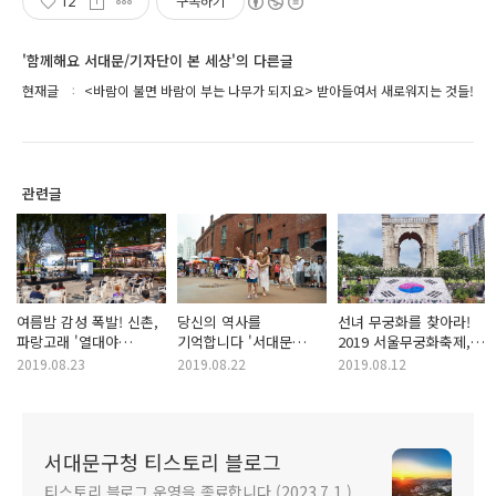
12
구독하기
'함께해요 서대문/기자단이 본 세상'의 다른글
현재글
<바람이 불면 바람이 부는 나무가 되지요> 받아들여서 새로워지는 것들!
관련글
여름밤 감성 폭발! 신촌,
당신의 역사를
선녀 무궁화를 찾아라!
파랑고래 '열대야
기억합니다 '서대문
2019 서울무궁화축제,
콘서트' 현장!
독립민주축제' 후기
서대문독립공원에서!
2019.08.23
2019.08.22
2019.08.12
서대문구청 티스토리 블로그
티스토리 블로그 운영을 종료합니다.(2023.7.1.)