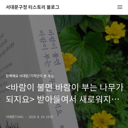
서대문구청 티스토리 블로그
함께해요 서대문/기자단이 본 세상
<바람이 불면 바람이 부는 나무가
되지요> 받아들여서 새로워지는
것들!
서대문TONG
2019. 8. 19. 15:07