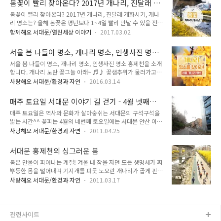
봄꽃이 빨리 찾아온다? 2017년 개나리, 진달래 개
되시죠! 오늘 TONG지기가 「서울 벚꽃 여행지」를 소개해드릴
모습이 평온해 보였어요!! 저는 ..
화시기, 개나리 명소는?
봄꽃이 빨리 찾아온다? 2017년 개나리, 진달래 개화시기, 개나
게요! 서대문 곳곳에 있는 벚꽃명소 지금부터 함께 알아봐요~ 서
리 명소는? 올해 봄꽃은 평년보다 1~4일 빨리 만날 수 있을 전망
대문 안산 벚꽃길 가장 먼저 소개해드릴 곳은 서울의 대표 벚꽃
입니다! 개나리는 3월 11일 제주도를 시작으로 남부지방은 3월
명소 「서대문 안산」 벚꽃입니다. 수양벚나무, 산벚나무, 왕벚
함께해요 서대문/열린세상 이야기
2017.03.02
15일~22일, 중부지방은 3월 24일~4월 1일 등 개화가 빨라질
나무 등 3,000여 그루의 다양한 벚꽃 나무를 자연 속에서 만날
것으로 예상이 된답니다~ ^^ 진달래도 3월 18일 제주도를 시작
수 있어요! 편하게 쉴 수 있는 '벚꽃 광장', 음악이 함께하는 '벚꽃
서울 봄 나들이 명소, 개나리 명소, 인생사진 명소
으로 평년보다 빨리 만날 수 있답니다. 봄꽃이 만개하는 시기는
음악회', 튤립도..
홍제천을 소개합니다.
서울 봄 나들이 명소, 개나리 명소, 인생사진 명소 홍제천을 소개
통상 개화 시점에서 약 1주일 정도 지난 시기를 말합니다. 중부
합니다. 개나리 노란 꽃그늘 아래~ ♬♪ 꽃샘추위가 물러가고
지방은 3월 31일~4월 8일경 만개할 것으로 예상됩니다~ 서울
한결 따뜻한 날씨를 보이고 있는 월요일이에요. 봄이 왔음을 가
은 4월 3일경에 절정에 이를 것으로 예상된다고 하네요! ^^
사랑해요 서대문/환경과 자연
2016.03.14
장 먼저 알려주는 봄꽃!! 그 중에서 오늘은 노오란~ 개나리를 소
TONG지기와 함께 2017년 봄꽃 개화시기에 대해 지역별로 알
개할까 합니다. 따뜻한 봄, 나들이를 계획하고 있다면 바로 이곳!
아볼까요~ ^^ 2017년 지역별 개나리, 진달래 개화시기 ▲ 출처
매주 토요일 서대문 이야기 길 걷기 - 4월 넷째주
개나리 명소 홍제천에서 함께 하세요. TONG지기와 함께 홍제천
▲ ..
'안산 이야기 숲길'
매주 토요일은 역사와 문화가 살아숨쉬는 서대문의 구석구석을
을 느껴보러 떠나볼까요 ^^ 작년 4월의 홍제천의 모습이에요.
밟는 시간^^ 꽃피는 4월의 네번째 토요일에는 서대문 안산 이야
홍제천변을 따라서 피어있는 개나리의 모습~ 너무 아름답지 않
기 숲길을 걸었답니다. 서대문 안산은 산처럼 보이지 않고 다락
아요~?? 2016년 개나리 개화시기는 3월27일 정도로 예상되고
사랑해요 서대문/환경과 자연
2011.04.25
방에서 바라보는 조금 큰 정원처럼 보이는, 서대문의 보물이랍니
있는데요. 올해는 평년 기온이 높아 작년보다 빨리 필것으로 예
다. 작아보이는 산이지만 올라보면 놀라운 이야기 숲길이 펼쳐지
상하고 있답니다~ ^^ 빨리 만나고 싶어요! 우리나라 고유의 야
서대문 홍제천의 싱그러운 봄
는데요. 소나무, 벚꽃, 자작나무, 메타세콰이어 숲길 등 아름다운
생화인 개나리꽃은 어떤..
봄은 만물이 피어나는 계절! 겨울 내 잠을 자던 모든 생명체가 찌
풍경이 오르는 이들의 눈을 가득 채웁니다. 4월 넷째주 토요일의
뿌둥한 몸을 털어내며 기지개를 펴듯 노오란 개나리가 곱게 핀
이야기 길 코스 들여다보기 서대문구청 - 청소년수련관 - 자연생
홍제천의 모습이랍니다 ^^ 주말을 맞아 맑게 흐르는 홍제천을
태공원 - 성원아파트 뒷길 - 생태연못 - 장수천 배트민턴장 - 무악
사랑해요 서대문/환경과 자연
2011.03.17
끼고 산책하는 우리 시민들의 모습이에요 :) 자전거 동호회가 우
정 - 소나무 숲길 - 벚꽃 숲길 - 자작나무 숲길 - 메타세콰이어 숲
리 홍제천을 찾았나봅니다 ^^! 따뜻한 봄, 홍제천을 끼고 자전거
길 - 다락길 - 홍제천 길 - 모래내시장 감자바우에서 아침식사 (곤
산책 한번 하면 몸도 마음도 건강해 질 것 같아요 "한번 입수 해
드레밥) ..
볼까?" 입수를 앞두고 있는 귀염둥이 새들 ! 맑은 폭포 아래 몸을
관련사이트
담그고 여유를 만끽하고 있네요 ^^ 어머니들이 모이를 주고 계