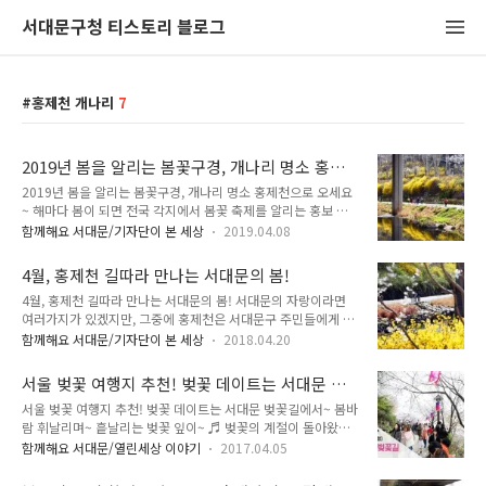
서대문구청 티스토리 블로그
홍제천 개나리
7
2019년 봄을 알리는 봄꽃구경, 개나리 명소 홍제
천으로 오세요~
2019년 봄을 알리는 봄꽃구경, 개나리 명소 홍제천으로 오세요
~ 해마다 봄이 되면 전국 각지에서 봄꽃 축제를 알리는 홍보 포
스터가 온·오프라인을 뜨겁게 달구는데요. 서울에서는 대표적
함께해요 서대문/기자단이 본 세상
2019.04.08
으로 여의도, 석촌호수 등이 있습니다. 하지만 많이 알려진 곳을
그만큼 사람이 많이 몰리다보니 꽃 구경보단 사람 구경을 하게
4월, 홍제천 길따라 만나는 서대문의 봄!
되는 경우가 많습니다. 그래서 이번에 소개할 곳은 서울에서도
4월, 홍제천 길따라 만나는 서대문의 봄! 서대문의 자랑이라면
상대적으로 사람이 적어 꽃 구경다운 꽃 구경을 할 수 있는 홍제
여러가지가 있겠지만, 그중에 홍제천은 서대문구 주민들에게 큰
천을 소개하려고 합니다. 대표적인 봄꽃이라고 하면 벚꽃을 많이
행복을 주는 곳이 아닐까요? 어느쪽 방향으로 걸어도 가벼운 산
떠올리게 되는데요. 사실 봄에 피는 꽃들은 종을 불문하고 다 이
함께해요 서대문/기자단이 본 세상
2018.04.20
책코스로 좋고, 사계절 아름다운 안산에서 한강까지 자전거를 타
쁜거 같아요. 형형색색 아름다운 꽃들을 보고 있노라면 우리 마
면 어디서든 30분 안에 닿을 수 있으니 한 겨울만 빼면 홍제천은
음속에도 꽃이 피어나는 것처럼 왠지 모르게 기분이 좋아집니다.
서울 벚꽃 여행지 추천! 벚꽃 데이트는 서대문 벚
서대문구 주민들의 쉼터이자 힐링이 되는 따스한 곳입니다. 유난
서대문구의 봄꽃 명소중 한 곳인 ..
꽃길에서~
서울 벚꽃 여행지 추천! 벚꽃 데이트는 서대문 벚꽃길에서~ 봄바
히 추웠던 겨울이 지나가고 꽃샘추위도 물러 갔으니 홍제천에도
람 휘날리며~ 흩날리는 벚꽃 잎이~ ♬ 벚꽃의 계절이 돌아왔어
초록 초록~ 새봄이 찾아왔습니다. 예쁜 봄꽃들이 산책을 즐기는
요~ 제주도를 시작으로 전국 곳곳에서 벚꽃의 모습을 볼 수 있는
저에게 반갑게 인사를 건네듯 활짝 피어 맞이해주세요. 봄 햇살
함께해요 서대문/열린세상 이야기
2017.04.05
데요!! 서울도 조금씩 벚꽃의 향기로 물들기 시작하고 있습니다
을 놓칠세라 많은 주민들이 홍제천을 천천히 걷거나.. 자전거를
~ ^^ 하지만 행복한 고민!! 어디로 벚꽃을 보러가면 좋을까 고민
타며 쌩쌩 봄바람을 가르기도 합니다. 봄을 만끽하는 주민들의