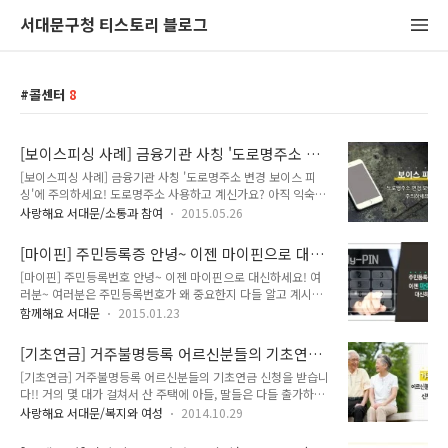
서대문구청 티스토리 블로그
콜센터
8
[보이스피싱 사례] 금융기관 사칭 '도로명주소 변
경 보이스 피싱'에 주의하세요!
[보이스피싱 사례] 금융기관 사칭 '도로명주소 변경 보이스 피
싱'에 주의하세요! 도로명주소 사용하고 계신가요? 아직 익숙하
지 않아 어려워 하시는 분도 계신데요. 도로명주소 전면사용으로
사랑해요 서대문/소통과 참여
2015.05.26
금융기관에 등록된 고객주소를 도로명주소로의 변경을 빙자한
'보이스 피싱'이 발생하고 있어요! 지기와 함께 좀더 자세히 알아
[마이핀] 주민등록증 안녕~ 이젠 마이핀으로 대신
볼까요! 도로명주소 변경을 빙자한 '보이스 피싱' ※ 전면사용
하세요!
[마이핀] 주민등록번호 안녕~ 이젠 마이핀으로 대신하세요! 여
("14. 1. 1.) 이후, "도로명주소를 의무적으로 사용해야 한다"며
러분~ 여러분은 주민등록번호가 왜 중요한지 다들 알고 계시죠?
주민번호와 계좌 · 비밀번호의 입력을 요구하는 방식의 금융사
주민등록번호는 단지 숫자의 나열이 아니라 생년월일은 물론 출
기가 일어나고 있습니다. ● 도로면주소로의 변경을 위해 금융
함께해요 서대문
2015.01.23
생지까지 알 수 있도록 해주는 번호들이랍니다! 이토록 중요한
기관은 고객님에게 직접 전화화지 않습니다!! ● 고객 주소변경
주민번호는 온라인 또는 오프라인을 막론하고 다양한 곳에서 개
과 관련 '주민번호, 계좌번호, 계좌 비밀번호'를 요청하지 않습니
[기초연금] 거주불명등록 어르신분들의 기초연금
인정보 확인을 위해 수집되고 있지요. 최근 개인정보유출이 사례
다!! ● 만약, 피해가 발생..
신청을 받습니다!!
[기초연금] 거주불명등록 어르신분들의 기초연금 신청을 받습니
가 급증하면서 여러 가지 문제가 발생하여 사회적 이슈가 되기도
다!! 거의 몇 대가 걸쳐서 산 주택에 아들, 딸들은 다들 출가하여
한 주민등록번호!! 하지만 2014년 8월 7일부터 개인정보보호법
타지로 나아갔고, 현재 할머니 혼자서 지내고 계셨습니다. 그러
개정안이 시행됨에 따라 법령에 근거하지 않은 주민등록 번호 수
사랑해요 서대문/복지와 여성
2014.10.29
나, 이런 노모가 걱정된 자식들은 오랫동안 어머니를 모실 형편
집이 금지되었답니다! (출처 행정자치부) 그래서 주민번호를 대
은 못되어 몇 달씩 돌아가며, 부모님을 모시며, 부양하게 됩니다.
체하는 본인확인 수단으로 사용할 수 있는 '마이핀(My-PIN)' 서