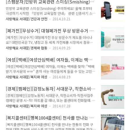
[스팸문자]민방위 교육관련 스미싱(Smishing)
이러는 와중에 어머니가 전입되어 있는 옛날집에 시군구에서 사
비스를 시행합니다 마이핀이란? ..
주의하세요!
민방위 교육관련 스미싱(Smishing) 주의하세요! 올해 초부터
실조사를 나왔고, 해당 주거지에 할머니가 살고 있지 않자, 이장
극성하기 시작한 「민방위 교육일정 안내」 관련 신종사기 스미
의 확인 받아 최고와 공고를 거쳐 할머니를 거주불명등록을 해버
싱 문자!! 교육일정 안내문자 전송을 중지하는 등의 조치에도 불
리게 되었답니다. 그리고 기초노령연금 등을 더 이상 받지 못하
사랑해요 서대문/건강과 안전
2014.10.21
구하고, 민방위 교육을 가장한 스팸문자가 지속적으로 전송되어
게 되었습니다. 위와 같은 사례 많이 접하시죠? 이런 사례를 볼
피해가 속출하고 있답니다. ☞ 스미싱(Smishing)이란? 휴대전
때 마다 마음이 안쓰럽답니다. 하지만 이제, 서대문구에서는 거
[폐가전][무상수거] 대형폐가전 무상 방문수거 제
화 문자를 의미하는 문자메시지(sms)와 인터넷 이메일 등으로
주불명등록 어르신분들을 위한 기..
도를 아시나요?
[폐가전] [무상수거] 대형폐가전 무상 방문수거 제도를 아시나
개인정보를 알아내 사기를 벌이는 피싱(phishing)의 합성어로
요? 대한민국은 TV, 냉장고 등 세계 가전제품 시장에서 점유율 1
스마트폰의 소액결제 방식을 악용한 신종사기 수법을 말합니다.
위를 차지하고 있다는 사실! 아시나요?? 그러나 폐가전제품 재
민방위관련 스팸문자(예시) 문자가 너무 그럴듯하지 않나요? 스
사랑해요 서대문/경제와 협동
2014.09.25
활용률은 반도 안된다는 사실도요.. 그 동안 가정에서 못 쓰는 폐
미싱은 사람들을 현혹시키는 이슈에 매우 민감하기 때문에 각별
가전제품을 버리는 일은 골칫거리였습니다. 우선 집 앞 수거장소
한 주의가 필요해요. 원문은 대개 이렇습니다. * [민방위 통지서]
[여성][택배][여성안심택배] 여자들, 이제는 택배
까지 옮기려면 어른 몇 명의 수고가 필요하고, 제품에 따라
민방위 온라인 통지서..
를 찾자!
[여성][택배][여성안심택배] 여자들, 이제는 택배를 찾자! "택배
3,000원에서 15,000원까지 하는 스티커를 구입해 붙여야 했답
받기 무서운데 ㅠㅠ" 혼자 사는 여성들에게 들을 수 있는 고민이
니다!! 또한 폐가전제품에는 중금속·폐냉매 같은 유해물질이 포
지요. 여성들을 대상으로 한 범죄가 빈번하게 일어나기 때문인데
함되어 있어 잘못 방치되면 환경오염을 일으킬 수 있구요~ 서울
사랑해요 서대문/복지와 여성
2014.08.19
요ㅠㅠ 특히 택배기사를 사칭해서 혼자 사는 여성들을 노린 범죄
시에서 운반곤란, 배출수수료 부담 등 시민 불편해소를 위해 추
는 정말 무서워요! @_@ 만약 혼자 사는 여성이 혼자 있을 때 택
진하고 있는 "대형폐가전제품 무상방문수거사업"을 알려드리고
[경제][캠페인][감정노동자] 서대문구, 착한소비
배받기가 무섭고 꺼려지신다면? 서대문구 여성안심택배서비스
자 TONG이 발벗고 나섰습니다!!..
자-착한사업주 캠페인 운영 시~작!
[경제][캠페인][감정노동자] 서대문구, 착한소비자-착한사업주
를 이용해보세요!! 여성안심택배는 택배기사를 직접 대면할 필
캠페인 운영 시~작! 마트를 갈 때나, 또는 콜센터에 전화할때. 우
요 없이! 거주지 인근 지역에 설치된 무인택배보관함을 통해 택
리는 상냥한 여성의 목소리로 깔끔한 안내를 받지요? 이 상냥한
배물품을 수령하는 서비스를 말해요^^* 서비스에 관심이 많은
사랑해요 서대문/복지와 여성
2014.07.28
목소리의 주인공들을 우리는 "감정 노동자"라고 부릅니다. 이
수 많은 주민들 가운데서도 주거지 노출 또는 혼자 있어 문을 열
감정 노동자 분들은 실제 자신의 감정과 무관하게 무조건친절을
어주기가 불안하거나 바쁜 직장생활로 택배수령이 어려운 여성
[복지콜센터][행복1004콜센터] 천사를 만나는 한
유지해야하며, 서비스를 제공해야 하는 노동을 하는 근로자예요.
이 주 대상이랍니다! 서대문구에서는 총 ..
통의 전화
[복지콜센터][행복1004콜센터] 천사를 만나는 한통의 전화 구
스트레스가 많을 수 밖에 없겠죠? ㅠㅠ 그럼에도 불구하고, 최근
정에 대한 정보와 서비스를 얻고자 구청에 전화를 걸어본 적이
이런 감정노동자들을 아프게하는 일들이 연이어 벌어지고 있습