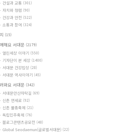
건설과 교통
(301)
자치와 청렴
(90)
건강과 안전
(522)
소통과 참여
(324)
공지
(15)
께해요 서대문
(2179)
열린세상 이야기
(550)
기자단이 본 세상
(1400)
서대문 건강밥상
(28)
서대문 역사이야기
(45)
러와요 서대문
(342)
서대문안산자락길
(69)
신촌 연세로
(92)
신촌 물총축제
(21)
독립민주축제
(76)
블로그콘텐츠공모전
(48)
Global Seodaemun(글로벌서대문)
(22)