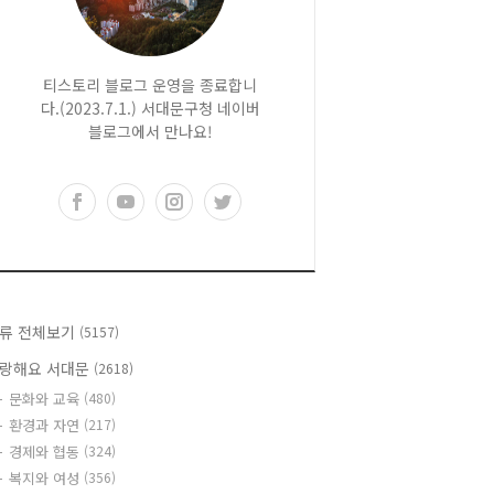
티스토리 블로그 운영을 종료합니
다.(2023.7.1.) 서대문구청 네이버
블로그에서 만나요!
류 전체보기
(5157)
랑해요 서대문
(2618)
문화와 교육
(480)
환경과 자연
(217)
경제와 협동
(324)
복지와 여성
(356)