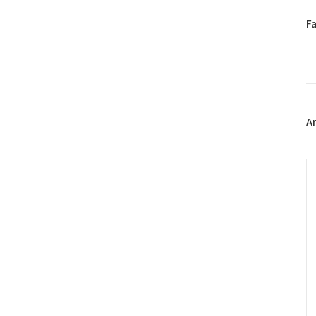
페
F
이
스
북
트
위
터
플
A
러
그
인
C