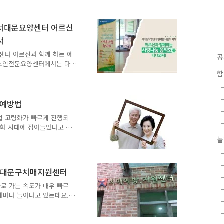
가볼까요!! 다채로운 음색을
선율이 우리의 마음을 따뜻하
가 하나가 되는 느낌을 받았
서대문요양센터 어르신
 감사합니다~^^ 막간을 이
서
누는 시간을 가졌어요~ 노래
^ 치매예방에 좋은 체조까
센터 어르신과 함께 하는 에
문노인전문요양센터에서는 다
전문요양센터는 구립 서대문
함
어르신이 도움을 받고 계십
하기 위한 음악회를 시작한
음악으로 즐거움을 나누었는데
무서운 질병 '치매'예방법
TONG이 다녀왔어요~^^ 생
법 고령화가 빠르게 진행되
는데요~ 생신을 맞으신 어
령화 시대에 접어들었다고 해
 축하하기 위해 음악봉사를
50년에 이르러서는 노인층이
놀
 가장 걱정되는 것 중 하나
인들이 겪는 질병 가운데 가
그래서 Tong이 준비했답니
서대문구치매지원센터
 일상생활을 정상적으로 유지
력이 상실되는 경우를 말해
로 가는 속도가 매우 빠르
점진적으로 황폐화되어 이전
해마다 늘어나고 있는데요.
치매지원센터가 있는데 서대
서는 어떤 일을 하고 있을
로그램들 그리고 치매지원센