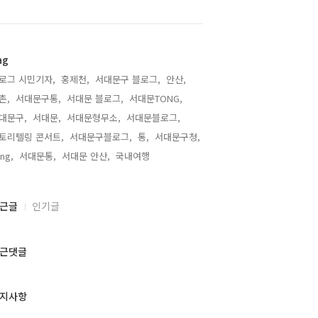
ag
로그 시민기자,
홍제천,
서대문구 블로그,
안산,
촌,
서대문구통,
서대문 블로그,
서대문TONG,
대문구,
서대문,
서대문형무소,
서대문블로그,
토리텔링 콘서트,
서대문구블로그,
통,
서대문구청,
ng,
서대문통,
서대문 안산,
국내여행,
근글
인기글
근댓글
지사항