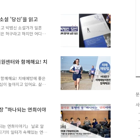
관리능력을 강화하고 아동의
자리입니다. 자세히 알아볼까
이지도, 폭력예방상담 과정 ☞
소설 '당신'을 읽고
13:00 (매주 월 · 수요일) ☞ 교
읽고 박범신 소설가가 일흔
소 : 서울여자간호대학교 제2강
설은 허구라고 하지만 어디
에서 나의 길을 더듬어 보
기도 한다. '꽃잎 보다 붉
" 이라는 묘비명을 쓰는 사
의 젊은 날로 돌아가 있었
원센터와 함께해요! 치
서야 짧은 시간을 사랑했던
각도 해본다. 희옥, 호백,
까... 치매에 걸린 배우자
 함께해요! 치매예방에 좋은
심이 높아지고 있어요. 삶
으로 65세 이상 노인들의
분
에 상관없이 젊은 사람들도
요. 규칙적인 생활습관으로
사
 생활습관을 함께 알아볼까요
장 "하나되는 연희이야
해집니다. 모든 운동은 뇌에
건강을 유지하는데 좋아요.
 들었던 이야기도 금새 잊
되는 연희이야기』 날로 알
 지기의 일터가 속해있는 연
 만날 수 있었는데요! 연희