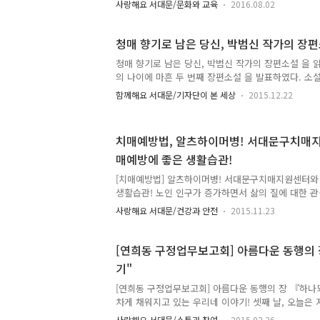
사랑해요 서대문/문화와 교육
2016.08.02
과정은 고령화에 따른 치매 등 노인성 질환에 대한 
심리발달지도, 폭력예방상담 능력을 키우고자 하는 
요! :: 2016 구민생활건강대학 교육 ▣ 아동심리놀
청매 향기로 남은 당신, 박범신 작가의 장편
교육기간 : 2016년 9월 5일 ~ 10월 31일 / 10:00 ~ 
청매 향기로 남은 당신, 박범신 작가의 장편소설 을 
육시간 : 총45시간(15회, 1회당 3시간) ☞ 교육장
의 나이에 마흔 두 번째 장편소설 을 발표하였다. 소
의관 101호 ☞ 교육대상 : 서대문구민 40명 ☞ 교..
까지나 있을 수 있는 허구이기 때문에 우리는 소설 속
함께해요 서대문/기자단이 본 세상
2015.12.22
기도 하며 때로는 나와 같은 주인공이 되어 삶을 살아가
던 당신'은 어떤 당신일까? 소쿠리에 "사랑해요 당신!
람은 누구일까? 책을 읽는 동안 오랜만에 삼십년 전쯤
치매예방법, 알츠하이머병! 서대문구치매지
다. 윤희옥이 젊은 날 사랑했던 김가인, 그리고 늙어
매예방에 좋은 생활습관!
주호백은 우리들이 살고 있는 세상의 자화상 같다는 생
철성, 용구와의 얽힌 실타래를 꿈 속 에서는 풀 수 있을
[치매예방법] 알츠하이머병! 서대문구치매지원센터와
를..
생활습관! 노인 인구가 증가하면서 삶의 질에 대한 관
의 질을 떨어뜨리는 원인 중 하나인 치매! 전 세계적
사랑해요 서대문/건강과 안전
2015.11.23
10%가 치매로 고통받고 있다고 해요. 요즘은 나이
치매와 건망증을 걱정할 정도로 그 위험성이 커졌어
치매를 예방할 수 있어요. 오늘은 치매 예방에 좋은
[연희동 구정업무보고회] 아름다운 동행의 
^^ 치매예방 10대 수칙 ▶ 몸을 움직여야 뇌도 건강
기"
긍정적인 효과를 줍니다. 특히 유산소 운동이 뇌의 
▶ 머리를 쓰십시오. 뇌를 자주 사용하지 않으면 금방
[연희동 구정업무보고회] 아름다운 동행의 장 『하나
어버리게 된답..
차게 채워지고 있는 우리네 이야기! 셋째 날, 오늘은
희동을 찾았어요! 연희동 자치회관에서 주민 여러분의
사랑해요 서대문/소통과 참여
2015.02.26