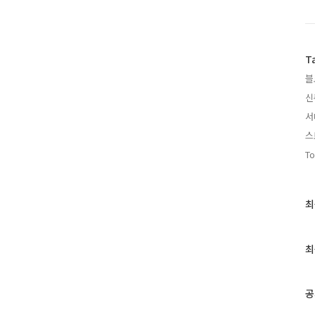
관리, 치매 지역사회지원 강
 인지건강센터 운영), 치매
어수 센터장과의 인터뷰 8월
. ^^ 우리 구에 치매지원
T
블
신
서
스
To
최
최
근
글
과
최
인
기
글
공