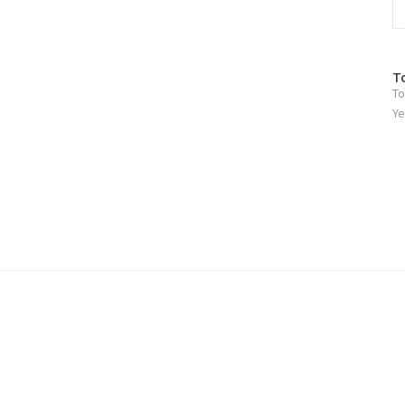
방
T
To
문
자
Ye
수