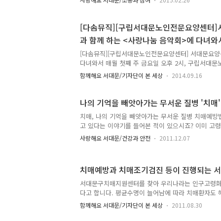
동은 어떠한 이야기로 채워졌을지 지금 바로 만나러 
표현해주는 오카리나 연주로 시작했어요! 아름다운 
게 해주었는데요~ 오카리나를 통해 주민 여러분 모두
[다솜뮤직][구립서대문노인전문요양센터]
답니다!!^^ 흐뭇한 미소를 짓게 해준 오카니나 연주!!
과 함께 하는 <사랑나눔 음악회>에 다녀와
용해 서로의 손을 잡고 눈을 바라보며!! 따뜻함을 나
도 부르며 잠깐이지만 즐거운 시간을 함께 했어요!!^
[다솜뮤직][구립서대문노인전문요양센터] 서대문요양
지!! 알찬 ..
다녀와서 매월 첫째 주 금요일 오후 2시, 구립서대
솜뮤직과 함께 하는 가 열린답니다~ 구립서대문노인
함께해요 서대문/기자단이 본 세상
2014.09.16
데이케어센터가 있어 몸이 불편하신 어르신과 치매 
니다. 다솜뮤직봉사단이 어르신들의 생신잔치를 축하
지 18개월, 한번도 빠지지 않고 어르신들과 함께 
나의 기억을 빼앗아가는 
요, 지난 9월 5일(금) 추석을 앞두고 열린 음악회에 
치매, 나의 기억을 빼앗아가는 무서운 질병 치매예방
신잔치에 앞서 요양센터 김희철 원장의 인삿말이 있었
고 있다는 이야기를 들어본 적이 있으시죠? 이미 고
르신들을 축하하고 추석연휴 전날 어르신들의 생신을
도 과언이 아닌데요. 지금의 상황이 지속된다면, 20
오신 다솜뮤직에게 감사의 인..
사랑해요 서대문/건강과 안전
2011.12.07
40%에 달할 거라고 하네요. 수명이 점점 늘어나면서
가, 어떻게 하면 건강하게 오래 살 수 있느냐예요. 노
장 무시무시한 것 중 하나가 치매가 아닐까 싶어요. 
치매예방과 치매조기검진 등이 진행되는 
다. 치매를 예방하는 건강 수칙을 말이죠.^^ 치매는
하던 사람이 뇌기능 장애로 인해 후천적으로 지적 능
서대문구치매지원센터를 찾아 우리나라는 인구고령화
요. 즉, 뇌기능 장애로 인해 지능, 행동 및 성격이 
다고 합니다. 평균수명이 늘어남에 따라 치매환자도 
수준의 ..
이에 대비하는 차원으로, 서울의 25개 자치구마다 
함께해요 서대문/기자단이 본 세상
2011.08.30
문구에도 홍은2동에 치매지원센터가 있습니다. 이곳에
까요? 서대문구 치매지원센터 소개와 진행 중인 프