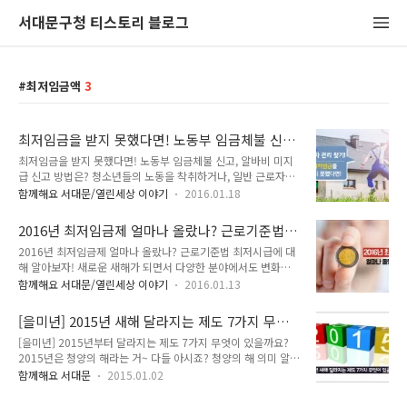
서대문구청 티스토리 블로그
최저임금액
3
최저임금을 받지 못했다면! 노동부 임금체불 신
고, 알바비 미지급 신고 방법은?
최저임금을 받지 못했다면! 노동부 임금체불 신고, 알바비 미지
급 신고 방법은? 청소년들의 노동을 착취하거나, 일반 근로자의
노동을 착취하는 위반 사례들이 많이 나타나고 있습니다. 일부
함께해요 서대문/열린세상 이야기
2016.01.18
사업주들이 자신들의 이익만을 추구하기 위해 근로자들에게 노
동력을 강요하고 그에 비례하는 임금을 주지않는 경우를 볼 수
2016년 최저임금제 얼마나 올랐나? 근로기준법
있습니다. 청소년, 임시직, 일용직, 비정규직 등을 악용하는 소위
최저시급에 대해 알아보자!
2016년 최저임금제 얼마나 올랐나? 근로기준법 최저시급에 대
악덕업주들이 있습니다. 이런 경우에 최소한의 대응을 위해 국가
해 알아보자! 새로운 새해가 되면서 다양한 분야에서도 변화가
가 나서서 처리해주는 법, 바로 근로기준법이 있습니다. 혹시 최
생기는데요. 오늘은 달라지는 제도에 대해 알아보려 해요! 그중
저임금을 받지 못해 고통받고 계시나요? 어떻게 해결해야 할 지
함께해요 서대문/열린세상 이야기
2016.01.13
에서 '최저임금제'에 대해 소개할까 합니다. TONG지기와 함께
몰라 답답해 하고 계신가요? TONG지기와 함께 알아봐요. 최저
2016년 최저임금에 대해 알아봐요!! 최저임금제란 국가가 근로
임금 미달 여부 판단하기 ▶ 최저임금 미달 여부의 판단방법 근
[을미년] 2015년 새해 달라지는 제도 7가지 무엇
자들의 생활안정을 위해 임금의 최저수준을 정하고 사용자에게
로자가 지급 받은 임금에서 "최저임..
이 있을까요?
[을미년] 2015년부터 달라지는 제도 7가지 무엇이 있을까요?
그 수준 이상의 임금을 지급하도록 법으로 강제하는 제도를 말합
2015년은 청양의 해라는 거~ 다들 아시죠? 청양의 해 의미 알고
니다. 2016년 최저 시급을 반영하여 제작된 TV CF 최저임금제
계시나요?^^ 양의 기운에 푸른 기운이 더해져 진취적이고 긍정
가 처음 도입된 시기는 1988년도입니다. 1989년도 최저임금은
함께해요 서대문
2015.01.02
적인 의미로 개인과 가정과 큰 행운을 불러온다고 믿는 사람들이
600원이였다고 하네요. 우리나라 최저임금은 어떻게 결정되는
많고, 예로부터 지혜와 넓은 하늘, 평화 등 푸른색은 좋은 의미로
걸까요? 매년 최저임금위원회의 의결로 결정되며, 최저임금 위