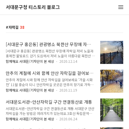
서대문구청 티스토리 블로그
자락길
38
[서대문구 홍은동] 관광명소 북한산 무장애 자락
길 저녁 노을과 홍제천 물빛로드 걷기
[서대문구 홍은동] 관광명소 북한산 무장애 자락길 저녁 노을과
홍제천 물빛로드 걷기 도심에서 저녁 노을이 아름다운 북한산 무
장애 자락길은 겨울 산이라도 쉽게 오늘 수 있습니다. 특히 북한
함께해요 서대문/기자단이 본 세상
2020.12.14
산 무장애 자락길 주변에는 볼거리 먹거리가 많아 많은 사람들이
걷기 운동으로 즐길 수 있지요. 도심 가까이 서대문구 홍은동에
만추의 계절에 시와 함께 안산 자락길을 걸어보세
교통 편리하며, 사계절 아름다운 북한산 무장애 자락길이 있습니
요 '가을 시화전'
만추의 계절에 시와 함께 안산 자락길을 걸어보세요 '가을 시화
다. ▲ 북한산 자락길 안내 지도 북한산은 836m로 서울에서 제
전' 11월 중순이 되니 안산자락길 곳곳은 만추의 향기로 가득합
일 높은 산이죠. 서대문구 홍은동 쪽 북한산 무장애 자락길은
니다. 파스텔톤으로 물들어가는 느티나뭇잎과 벚나무잎, 타는 듯
4.5km인데, A코스 1.2km, B코스 1.5km, C 코스 1.8km로 이
함께해요 서대문/기자단이 본 세상
2020.11.19
붉은 단풍잎과 샛노란 은행잎들이 어우러져 한 폭의 그림을 보는
뤄졌는데, 어디로부터 시작해도 쉽게 오를 수 있어요. 이번에는
듯 한 풍경이지요. 먼저 안산자락길의 가을 풍경을 사진으로 전
안내 지도 오른쪽 홍지문에서부터 내려와 북한산 C 코스 무장애
서대문도서관~안산자락길 구간 연결등산로 개통
해드립니다. 11월 12일부터 서대문도서관산책길로 가는 방향의
자락길을 걷..
서대문도서관~안산자락길 구간 연결등산로 개통 서대문구 안산
넓은 길에 시화전이 열리고 있습니다. 시화전에서는 서대문문인
자락길을 가는 방법은 여러가지가 있는데요.3호선 독립문역에
협회 회원들의 시 스무 편을 만나볼 수 있습니다. 가을과 시! 멋
서 올라가는 가는 방법, 서대문구청 뒤편을 통해 오르는 방법 등
지지 않나요? 늦가을은 마음의 여유를 한껏 느낄 수 있는 계절이
함께해요 서대문/기자단이 본 세상
2020.06.24
다양합니다. 이제 서대문도서관에서도 안산자락길로의 접근이
기에 시 한 편이 더욱 마음에 와 닿는 것 같습니다. 자락길을 걸
가능해졌어요. 바로 서대문구 모래내로에 위치한 신연중학교, 서
으며 잠시 발걸음을 멈추고 시 한 편을 읽는 잔잔한 기쁨과 여유