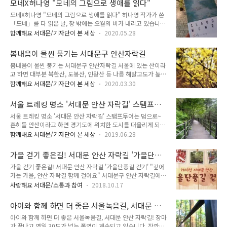
모네X허나영 "모네의 그림으로 생애를 읽다"
대문도서관에서 안산자락길로 이어지는 연결등산로가 개통됐기
를 느껴보시는 건 어떨까요?..
모네X허나영 "모네의 그림으로 생애를 읽다" 허나영 작가가 쓴
때문입니다. 지금부터 안산자락길 연결등산로를 소개해드리려
「모네」를 다 읽은 날, 창 밖에는 오월의 비가 내리고 있습니다.
고 합니다. 안산자락길 연결등산로는 모래내로 408 신연중학교
잔잔한 에세이를 읽듯 읽었고 조금 과장해서 말한다면 아름다운
정문진입로 옆에서부터 시작됩니다. 시멘트 재질의 계단을 올라
함께해요 서대문/기자단이 본 세상
2020.05.28
책읽기였다고 말하고 싶을 만큼 좋은 책이었습니다. 프랑스 태생
가면 우측에 서대문도서관이 보이고, 우측이 아닌 좌측으로 꺽으
의 화가 모네의 그림은 많은 사람들이 좋아하지요. 모네의 연작
면 목재로 된 계단이 시작되면서 안산자락길 연결등산로가 시작
봄내음이 물씬 풍기는 서대문구 안산자락길
인 수련과 건초더미, 포플러나무.... 그 그림들은 오랜 시간이 지
됩니다. 연결등산로는 길이 400m, 폭 1.5m로 목제 덱(..
봄내음이 물씬 풍기는 서대문구 안산자락길 서울에 있는 산이라
나도 사랑받는 그림인데 허나영 작가의 조곤거리는 이야기와 함
고 하면 대부분 북한산, 도봉산, 인왕산 등 나름 해발고도가 높은
께 읽고 보면서 느꼈던 시간이 더없이 귀하게 느껴집니다. 화가
산들을 많이 떠올리게 됩니다. 등산난이도도 상당합니다. 이와
의 발자취를 따라가 보면서 시대적 상황을 이해하고, 세상을 어
함께해요 서대문/기자단이 본 세상
2020.03.30
반대로 서울 서대문구에 있는 안산은 등산난이도도 낮아서 산행
떤 시선으로 보느냐에 따라 결과가 달라진다는 사실도 새삼 느끼
하기 편하고, 힐링하면 편하게 산책할 수 있는 '안산 자락길'이
면서 책을 다 읽고 표지그림의 색채 속에서 한참을 머물렀습니
서울 트레킹 명소 '서대문 안산 자락길' 스탬프투
있습니다. 안산 자락길을 통해 산책을 하고자 독립문역으로 갔습
다. 모네를 이 세상에 있게 한 여..
어는 덤으로~
서울 트레킹 명소 '서대문 안산 자락길' 스탬프투어는 덤으로~
니다. 길거리 풍경은 이제 봄내음이 물씬 풍겨나고 있었습니다.
흔히들 안산이라고 하면 경기도에 위치한 도시를 떠올리게 되는
곳곳에서 피어난 꽃봉우리가 봄을 알리고 있었어요. 사실 이맘때
데요. 이번에 소개할 곳은 서울 도심, 서대문구에 위치한 힐링의
쯤이면 남쪽지방에선 벚꽃이 피기 시작하고 축제관련 소식이 들
함께해요 서대문/기자단이 본 세상
2019.06.28
공간 안산 자락길입니다. 서대문 안산은 해발 295.9m의 비교적
려올 때입니다. 하지만 올해는 코로나19로 인해 봄꽃 관련 축제
낮은 산입니다. 서울 도심에 위치한 산인데요. 조선건국 초기 도
는 거의 다 취소되는 상황입니다. 3호선 독립문역으로 나와 독립
가을 걷기 좋은길! 서대문 안산 자락길 '가을단풍
성을 정할 때, 그 터로 거론될 정도로 풍수지리학적으로도 우수
공원을 지나면 안산자락길로 진입할 수..
길 걷기'
가을 걷기 좋은길! 서대문 안산 자락길 '가을단풍길 걷기' "깊어
한 명산이라고 합니다. 그리고 이 산을 둘러싸고 있는 안산 자락
가는 가을, 안산 자락길 함께 걸어요" 서대문구 안산 자락길에서
길은 길이만 약 7㎞에 달합니다. 성인 남성 기준으로 이 자락길
'2018 가을 단풍길 걷기' 행사가 열립니다. 서대문 안산은 해발
을 모두 둘러보는데 약 2시간 정도 소요된다고 하네요. 요즘 많
사랑해요 서대문/소통과 참여
2018.10.17
296m로 쉬엄쉬엄 자연을 느낄 수 있는 걷기 좋은 산입니다. 인
은 분들이 트레킹에 관심이 많잖아요!! 트레킹 하기에도 아주 안
왕산, 북한산 등의 장관을 한 눈에 조망할 수 있는 산이기도 하고
성맞춤인 곳 같습니다! 안산 자락길은 노인, 유아, 어린이, 임산
아이와 함께 하면 더 좋은 서울녹음길, 서대문 안
요. 특히 걷기 코스인 '안산 자락길'은 계단을 없애고, 경사도를
부, 장애인 등 보행 ..
산 자락길!
아이와 함께 하면 더 좋은 서울녹음길, 서대문 안산 자락길! 장마
낮춰 장애인, 어르신, 유아, 임산부 등 보행약자도 쉽게 걸을 수
가 끝나고 연일 30도가 넘는 폭염이 계속되고 있습니다. 잠깐만
있도록 조성한 무장애 순환형 숲길입니다. TONG지기와 함께 자