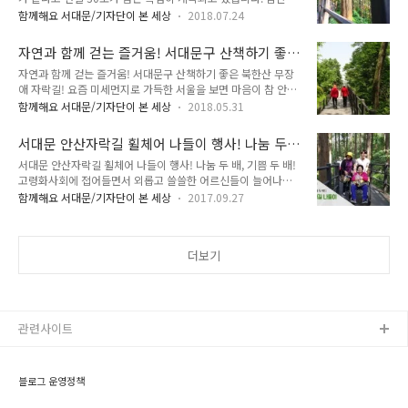
나가 있어도 땀이 주룩주룩 흐르는 더운 여름이 계속되고 있습니
세히 알아볼까요~^^ 2018년 서대문 안산 가을단풍길 걷기 ●
함께해요 서대문/기자단이 본 세상
2018.07.24
다. 집에만 있자니 에어컨 바람도 싫고 만만치 않은 전기세까지
일 시 : 2018년 10월 27일 토요일 / 오전 8시 ● 장 소 : 서대문
걱정이 앞서는데요. 그래서 오늘 추천하는 곳은, 바로 아이와 함
안산벚꽃마당(서대문구청 뒤편) ● 내 용 - 문화..
자연과 함께 걷는 즐거움! 서대문구 산책하기 좋
께 할 수 있는 서대문 안산 자락길입니다. 안산 자락길은 서대문
은 북한산 무장애 자락길!
자연과 함께 걷는 즐거움! 서대문구 산책하기 좋은 북한산 무장
구에 위치해 있고 도심에서 자연을 느낄 수 있어서 너무 좋아요.
애 자락길! 요즘 미세먼지로 가득한 서울을 보면 마음이 참 안타
자락길은 안산을 끼고 둘레로 한바퀴 도는 코스로 약 7㎞정도 되
까우면서도 푸른 하늘 보기가 매우 힘이 드는 것 같아 아쉬운 마
는 거리입니다. 살짝 길수도 있는 거리지만 중간중간 내려올 수
함께해요 서대문/기자단이 본 세상
2018.05.31
음이 더 큰 것 같습니다. 하지만 서울에는 푸른 숲이 있고, 나무
있는 길이 있어서 굳이 한바퀴를 다 안돌아도 된답니다. 입구 또
가 있으며, 푸릇푸릇 돋아나는 이름 모를 풀들과 야생화 등도 참
한 여러 곳에 위치해 있어 출발하기 편한 곳에서 올라가시면 됩
서대문 안산자락길 휠체어 나들이 행사! 나눔 두
많이 있기에, 걷기 여행을 해보는건 어떨까요? 그래서 자연과 함
니다. 이번에 소개할 ..
배 기쁨 두 배!
서대문 안산자락길 휠체어 나들이 행사! 나눔 두 배, 기쁨 두 배!
께 걷는 즐거움을 맛볼 수 있는 북한산 무장애 자락길을 소개해
고령화사회에 접어들면서 외롭고 쓸쓸한 어르신들이 늘어나고
볼까 합니다. 저와 함께 가보실까요^^ 서대문구에 자리한 북한
있어요. 서대문구에 몸이 아파서 외출이 어려운 홀몸 어르신들에
산 자락길은 어르신과 영유아 및 임산부와 장애인도 북한산 속에
함께해요 서대문/기자단이 본 세상
2017.09.27
게 나눔을 실천하는 곳이 있다고 하네요. 9월 22일 북가좌 1동
서 자연스레 산림욕을 즐기며, 가볍게 산책할 수 있도록 조성한
에서 열린 '나눔 이웃'과 함께하는 저소득 어르신 휠체어 안산 자
경사가 완만한 숲길을 말합니다. 이름하여 무장애 자락길이라 불
락길 나들이 행사입니다. ▲ 90세이신 함완숙 어른신과 봉사자
리고 있는데요. 특히 휠체어나..
더보기
'나눔 이웃' 행사는 헬스리더 봉사자들과 직원이 함께 어르신을
모시고 다녀왔어요. Tong 지기와 함께 서대문 안산 현장으로 가
볼까요?^^ 거동이 불편한 어르신들은 휠체어를 빌려 2인 1조로
도와드리면서 푸른 안산 숲 속을 걸었어요.맑은 가을 하늘과 솔
솔 부는 바람을 마시며, 그동안 가보지 못했다는 안산 자락길 걷
관련사이트
기가 행복해 보이셨어..
블로그 운영정책