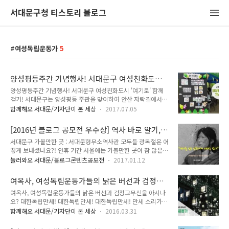
서대문구청 티스토리 블로그
여성독립운동가
5
양성평등주간 기념행사! 서대문구 여성친화도시
'여기로' 함께 걷기!
양성평등주간 기념행사! 서대문구 여성친화도시 '여기로' 함께
걷기! 서대문구는 양성평등 주관을 맞이하여 안산 자락길에서
다채로운 행사를 진행했어요. 양성평등 주간은 매년 7월 1일부
함께해요 서대문/기자단이 본 세상
2017.07.05
터 7월 7일까지로 이 기간 동안에 많은 행사들이 이루어지고 있
지요. ▲ 양성평등주간 기념행사 여성친화도시로 5년째인 서대
[2016년 블로그 공모전 우수상] 역사 바로 알기,
문구는 안산 자락길에 여성친화 테마길 조성 기념으로 행사를 했
서대문형무소역사관
서대문구 가볼만한 곳 : 서대문형무소역사관 모두들 광복절은 어
는데요. 많은 시민들이 함께 해주셨어요. 이번 사업은 기획 단계
떻게 보내셨나요?! 연휴 기간 서울에는 가볼만한 곳이 참 많은
부터 민·관 협력 사업으로 추진이 되어서 더욱 의미가 컸답니다.
데.. KJ는 독립문 역에 위치한 서대문형무소를 찾았습니다!! 역
▲ 행사에 참여한 시민들 특히 토요일 가족들과 함께 안산 자락
놀러와요 서대문/블로그콘텐츠공모전
2017.01.12
에서 나오는 길에 마주한 포스터.. 광복절을 맞이하여 많은 행사
길 역사 특강을 듣고 자락길도 걷고, 여러 기관의 부스체험 행사
들이 열렸습니다.. "태극기 휘날리는, 독립문 역" 독립문 역 답
도 함께 했어요. 바로 여성들의 삶을 이야기하는 시간이었거든
여옥사, 여성독립운동가들의 낡은 버선과 검정고
게, 멋진 그림이... 서대문형무소역사관은 독립문 역 5번 출구로
요. 행사에는 팝페라 남성 4인조 축하 ..
무신을 아시나요?
여옥사, 여성독립운동가들의 낡은 버선과 검정고무신을 아시나
나가시면 됩니다!! 밖으로 나서면 친절히 안내판이 나오고요~!!
요? 대한독립만세! 대한독립만세! 대한독립만세! 만세 소리가
그렇게 조금만 올라가면 서대문형무소역사관이 눈에 보입니다.
메아리로 들려요. 서대문형무소 역사관에 여성독립운동가들의
여름 09:30~18시, 겨울 17시까지 개방 하는데.. 광복절이라 사
함께해요 서대문/기자단이 본 세상
2016.03.31
피 끓는 그 목소리!3·1절 97주년을 맞이하여 그분들의 이름을
람이 많은 것 같아 9시에 방문을 했습니다.. 문을 안 열어 줄 것
불러보고 싶어요. '대한독립만세'를 외쳤던 여성독립운동가들
같았는데, 이 날은 일찍이 개방을 했더라고요~!! 아주 일찍이 왔