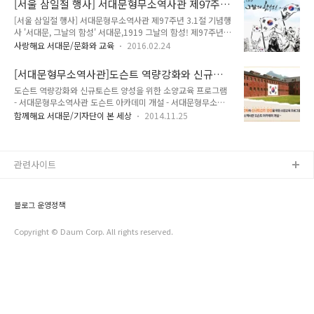
[서울 삼일절 행사] 서대문형무소역사관 제97주
(사진출처 : 여성독립운동기념사업회)남자현, 윤희순, 이화림, 박
더니 사..
년 3.1절 기념행사 '서대문, 1919 그날의 함성'
[서울 삼일절 행사] 서대문형무소역사관 제97주년 3.1절 기념행
차정, 조신성, 김마리아, 박자혜, 안경신, 어윤희, 오광심, 정정화,
사 '서대문, 그날의 함성' 서대문,1919 그날의 함성! 제97주년
조마리아, 김 알렉산드리아, 차미리사, 유관순, 방순희, 이애라,
3.1절을 맞이하여 우리나라 독립운동의 대표적인 현장인 서대문
이효정, 황에스더, 권기옥, 최용신, 주세죽, 강주룡, 이병희, 유덕
사랑해요 서대문/문화와 교육
2016.02.24
형무소역사관에서 삼일절 기념행사가 열립니다. 태극기와 맨손
희, 이신애, 이정순, 조금옥, 최정옥, 허숙자, 함귀래, 최윤숙, 주
으로 평화운동을 전개했던 선조들의 정신을 이어받아 그날의 아
보배, 이신도, 정형길·……'어머니! 존경합니다' 독립운동가 중에
[서대문형무소역사관]도슨트 역량강화와 신규토
픔과 감동을 생생하게 전달하는 3.1독립만세운동 거리행진과 대
수많은 여..
슨트양성을 위한 아카데미에 참여하세요!
도슨트 역량강화와 신규토슨트 양성을 위한 소양교육 프로그램
동놀이가 펼쳐진답니다. 3월1일은 많은 분들과 함께 할 수 있도
- 서대문형무소역사관 도슨트 아카데미 개설 - 서대문형무소역
록 서대문형무소역사관을 무료로 개방해요. 함께 해주실꺼죠? ::
사관에서는 2014.11.25(화)~12.18(목) 오후 7시~10시까지 매
서대문형무소역사관 제97주년 3.1절 기념행사 행 사 명 : 서대
함께해요 서대문/기자단이 본 세상
2014.11.25
주 2회 도슨트 역량강화와 신규토슨트 양성을 위한 소양교육프
문, 1919 그날의 함성! 일 시 : 2016.3. 1.(화) 09:00 ~ 18:00
로그램인 ‘도슨트 아카데미’를 진행합니다. 지역사회의 발전을
장 소 : 서대문형무소역사관 주 최 : 서대문구도시관리공단 ..
위해 묵묵히 일하는 자원봉사자, 역사에 관심 있는 일반 시민, 올
바른 역사지식 전달을 위해 애쓰는 체험학습 강사 등 다양한 계
관련사이트
층을 대상으로 '시민을 위한 한국근현대사 아카데미' 교육인데
요, 과 함께 알아볼까요? [ 서대문형무소역사관 교양강좌 ‘시민
을 위한 한국근현대사 아카데미’ 교육안내] ★접수기간 은
블로그 운영정책
2014. 11. 14(금)부터 선착순 모집하며 역사관 개관시간
(09:00~18:00)까지 ★접..
Copyright © Daum Corp. All rights reserved.