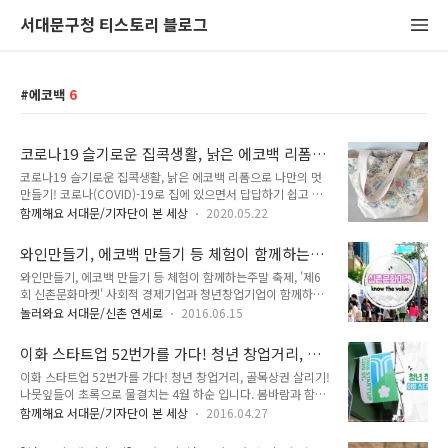
서대문구청 티스토리 블로그
에코백
6
코로나19 슬기로운 집콕생활, 낡은 에코백 리폼으
로 나만의 멋을 만들기!
코로나19 슬기로운 집콕생활, 낡은 에코백 리폼으로 나만의 멋
만들기! 코로나(COVID)-19로 집에 있으면서 답답하기 쉽고 우
울할 때 새로운 일 거리를 만들어요. 일상생활에서 사용하는 에
함께해요 서대문/기자단이 본 세상
2020.05.22
코백은 누구나 하나 정도는 있겠지요. 때로는 여기저기 단체 행
사 때 받아 놓고 사용 안 하는 것, 오물이 묻은 것, 낡아서 쓰지 않
와인만들기, 에코백 만들기 등 체험이 함께하는
는 것이 있다면 버리지 말고 업사이클링 해요. 새로운 디자인으
주말 축제 '제6회 신촌문화마켓'
와인만들기, 에코백 만들기 등 체험이 함께하는주말 축제, '제6
로 변화를 주고 싶을 때 예쁘게 리폼해서 다시 사용할 수 있어요.
회 신촌문화마켓' 사회적 경제기업과 청년창업기업이 함께하는
▲ 새롭게 리폼한 에코백 검정 에코백은 오물이 묻고 끈도 떨어
'신촌문화마켓'이 열립니다. 지난 4월 '신촌문화마켓' 어떻게 즐
져 있었고, 아이보리 에코백은 그림이 마음에 안 들어 잘 안 들고
놀러와요 서대문/신촌 연세로
2016.06.15
기셨나요? 이번엔 더 알차게 준비했답니다~ ^^ 그래서 2틀동안
다녔던 것이에요. 이렇게 집에 있던 천으로 조금만 리폼하고 보
진행하게 됩니다. 6. 18.(토), 6. 19.(일) 이틀간 열리게 됩니다~
니 깜쪽같이 새 가방으로 태어났어요. 그럼, 지금부터 Tong 지
이화 스타트업 52번가를 가다! 청년 창업거리, 골
tong지기와 함께 자세히 알아봐요~!! :: 제6회 신촌문화마켓 ○
기도 에코백으..
목상권 살리기!
이화 스타트업 52번가를 가다! 청년 창업거리, 골목상권 살리기!
일 시 - 2016. 6. 18.(토) 15:00 ~ 20:00 - 2016. 6. 19.(일)
나뭇잎들이 초록으로 물결치는 4월 하순 입니다. 봄바람과 함께
11:00 ~ 19:00 ○ 장 소 - 신촌 연세로 차없는 거리 (2호선 신촌
이화여대 앞에 있는 를tong이 다녀왔습니다. '이화스타트업 52
역 2번, 3번 출구) ○ 행사내용 - 기업전시판매 : 사회적경제, 청
함께해요 서대문/기자단이 본 세상
2016.04.27
번가'는 지난 3월 11일에 문을 연 이화여대 인근 골목에 있는 상
년창업기업 제품 전시, 판매(48개 부스) - 프리마케터존 : 서울시
점으로, 이 프로젝트는 청년들이 기업가 정신을 학습하면서 창업
..