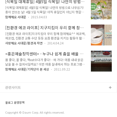
[식목일 대체휴일] 4월5일 식목일! 나만의 방법으
을 경험할 수 있도록 예술과 문화, 기술이 결합된 청년창업 문화
로 나무심기! 종이 안 쓰는 날!
[식목일 대체휴일] 4월5일 식목일! 나만의 방법으로 나무심기!
거리를 조성하는 사업이랍니다. 대학생(이화여대)으로 구성된
종이 안쓰는 날! 4월 5일 식목일! 아직 휴일인지 아닌지 헷갈려
팀이 현재 입주해 있으며 사업 품목은 패션용품과 생활용품 등입
하시는 분들 계시죠? 2015년 식목일은 일요일!! 그래서 대체공
니다. 녹색으로 단장된 가게는 보기만 해도 젊음이 느껴졌어요.
함께해요 서대문
2015.04.03
휴일이 없나 하시는 분들도 계시구요. 식목일은 2006년에 법정
서대문구와 이화여대는 해당 골목길의 빈 점포들을 활용하여 청
공휴일에서 법정기념일로 바뀌면서 휴일에서 제외되게 되었답
년들의 창업활동을 돕고 지역경제 활성화를 위하여 '이화 스타트
[친환경 에코 라이프] 지구지킴이 우리 함께 참여
니다. 휴일이 아니어도 그만큼 중요한 날이기는 한데요. 지구 온
업 52번가' 프로젝트를 추..
해요^^
[친환경 에코 라이프]지구지킴이 우리 함께 참여해요^^ 에코백,
난화에 따른 기후 변화로 몸살을 앓고 있는 지구!! 이산화탄소를
에코컵, 친환경 교통 수단 등등 요즘 환경을 지키는 활동이 활발
줄여주고 산소를 내보내주는 소중한 나무!! 녹색의 힘을 심어주
한데요^^ Tong과 함께 친환경 에코 라이프와 관련하여 지구지
세요! 나무심기가 쉽지 않으신 분들에게 추천하는 '나만의 나무
사랑해요 서대문/환경과 자연
2014.04.24
킴이 함께 하려고 해요 종이컵보다는 에코컵, 텀블러 등등 많은
심기 방법' 지기와 함께 생활속에서 나무를 심어 볼까요~ 식목일
커피샵이나 대형 매장에서 에코컵 홍보에 앞장 서고 있죠? 그리
이브? 4월 4일은 무슨 날일까요? April 4, A4 Free day! No
<홍은예술창작센터> - 누구나 쉽게 춤을 배울 수
고 또 요즘은 컵을 가지고 오면 할인해 주는 커피샵들도 등장! 우
Pap..
있고, 예쁜 옷을 만들 수 있는 곳
몸 좋다, 꼴 좋다, 책eat수다가 좋다! - 에 가다! 여름 내내 맑은
리 모두 혜택 받으러 Let's go~ 명품백 대신 에코백! 착한 소비
날을 볼 수 없어서일까요? 이번 여름 실내에서 하는 프로그램들
'개념 쇼퍼' 라는 말도 있죠? 여러분은 어떤 쇼퍼에 속하세요? 환
이 좋은 호응을 얻었습니다. 특히 홍은예술창작센터의 여름 프로
경을 생각 한다면 우리 모두 2007년 4월 영국의 탑 디자이너에
함께해요 서대문/기자단이 본 세상
2011.09.22
그램인 에는 많은 관심과 참여가 이어졌는데요. 민족의 명절 한
의해 'I'm not a plastic bag' 에코백 출시가 되었구요. 이 에코
가위를 지나고 풍성해진 마음만큼이나 풍부한 가을 햇살을 받아
백은 다양한 셀러브리티들의 손에 들리게 되었답니다...
서 9월 15일(목) 홍은예술창작센터의 여름 프로그램 현장으로
달려갔습니다. 입구에 걸린 현수막을 보며 이번 수업에 대한 관
관련사이트
심과 호응을 짐작할 수 있었답니다. ^^ 이제는 춤의 시대 - 커뮤
니티 댄스 8월 12일부터 10월 14일까지 두 달 동안 이어지는
홍은예술창작센터의 프로그램은 '커뮤니티 댄스'라는 부제가 붙
블로그 운영정책
어 있습니다. 누구나 추는 생활 속의 춤을 통해 사람들 사이의 관
계가 회복되..
Copyright © Daum Corp. All rights reserved.