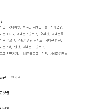
ag
대문,
국내여행,
Tong,
서대문구통,
서대문구,
대문TONG,
서대문구블로그,
홍제천,
서대문통,
대문 블로그,
스토리텔링 콘서트,
서대문 안산,
대문구청,
안산,
서대문구 블로그,
로그 시민기자,
서대문블로그,
신촌,
서대문형무소,
,
근글
인기글
근댓글
지사항