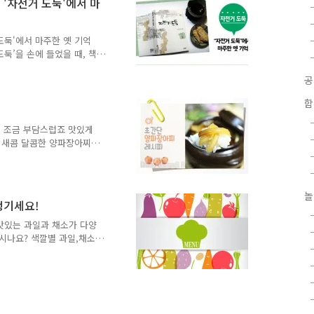
 '자전거 도둑'에서 마
 강아지가 먹으면 구토나 설
건포도는 신부전증을 유발시
어, 문어, 조개, 새우 등
도둑'에서 마주한 옛 기억
둑’을 손에 들었을 때, 책
대와 작은 집들, 빵가게,
 파스텔톤으로 그려진 표지는
963년에 강원도 철원에서
함
 당선되어 작품 활동을 시작
이에 암으로 세상을 떠났다.
는 조금 부담스럽죠 맛있게
편소설과 중편소설, 장편소
는 새콤 달콤한 양파장아찌
수 있다. 12편의 단편소설
파에 대해 간단하게 알아볼까
취해독, 니코틴 해독등에 도움
껍질이 잘 마른것을 선택합니
놀
 보관합니다. 재료 : 양파,
챙기세요!
 후 썰어서 준비 해 주세요
 설탕(1.5)를 혼합해주세요 혼합한
맛있는 과일과 채소가 다양
시나요? 색깔별 과일,채소
녹색과일 : 키위, 메론, 초
나리, 오이, 양상추, 고추
회복, 시력, 뼈튼튼, 세포재
토마토, 딸기, 석류, 체리,
토시아닌 등 성분은 심장튼튼,