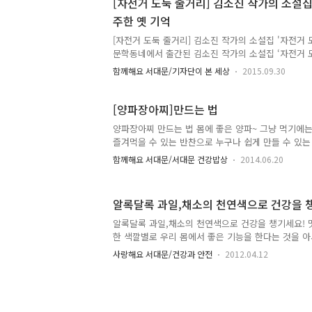
[자전거 도둑 줄거리] 김소진 작가의 소설집
초콜릿입니다. 우리에는 달고 맛있는 초콜렛, 하지만
주한 옛 기억
사, 불규칙한 심장박동을 일으키게 됩니다. 포도와 
킬 수 있어서 조심해주셔야 합니다. 이외에도 마른 오징
[자전거 도둑 줄거리] 김소진 작가의 소설집 '자전거 
의 어패..
문학동네에서 출간된 김소진 작가의 소설집 ‘자전거 도
표지를 보고 마음이 어린 시절로 돌아간 듯 했다. 전봇
함께해요 서대문/기자단이 본 세상
2015.09.30
자전거를 타고 가는 소년, 빨랫줄에 널린 빨래 등이
나를 동심으로 잠시 돌아가게 했다. 김소진 작가는 1
태어났으며 1991년 경향신문 신춘문예에 단편소설가
[양파장아찌]만드는 법
했다고 하는데 너무나 애석하게도 1997년, 이른 나
양파장아찌 만드는 법 몸에 좋은 양파~ 그냥 먹기에
서른넷의 젊은 나이에 세상을 떠나기 전까지 많은 단
즐겨먹을 수 있는 반찬으로 누구나 쉽게 만들 수 있
설을 발표했으니 그의 창작열이 얼마나 대단했는지 알 
레시피를 공개합니다. :) 양파장아찌를 만들기 전 양
과..
함께해요 서대문/서대문 건강밥상
2014.06.20
요 효 능 : 혈당을 낮춰주며, 소화촉진 심장질환, 숙
을 줍니다. 구입요령 : 붉은 빛을 보이고 단단하고 
다. 보관방법 : 바람이 잘 통하는 곳에 망사자루에 넣어
알록달록 과일,채소의 천연색으로 건강을 
간장, 식초, 설탕, 고추 양파를 손질해서 깨끗히 씻은
* 간장물 만들기 * 물(1), 간장(1.5), 식초 (1.5),
알록달록 과일,채소의 천연색으로 건강을 챙기세요! 
뒤 팔팔 끓여줍니다. 유리병에 준비한 양파를 담은..
한 색깔별로 우리 몸에서 좋은 기능을 한다는 것을 아
그리고 그 과일과 채소의 효능에 대해 말씀드릴게요 :) 
사랑해요 서대문/건강과 안전
2012.04.12
록사과, 청포도, 샐러리, 브로콜리, 시금치, 케일, 돌미
등 -> 녹색의 루틴 등 성분은 엽록소가 풍부하여 피로
생, 노화예방에 좋습니다. 적색과일 : 빨간사과, 수박, 
앵두, 양파, 비트, 오미자, 빨간무 등 -> 적색의 안