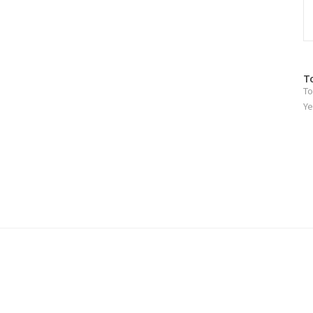
방
T
To
문
자
Ye
수