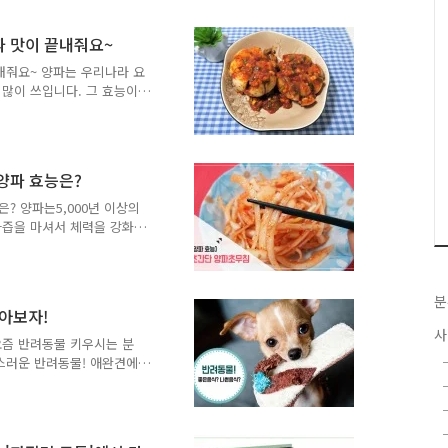
향상에 도움을 주는 식품이
요. 오늘은 양파보관법을 알
파 맛이 끝내줘요~
 보관방법 준비물 양파 1
지를 구입했어요. 구멍난 스
내줘요~ 양파는 우리나라 요
깨끗이 빨아서 말린 다음 사
많이 쓰입니다. 그 효능이
. 다이어트에도 좋은 것은
로 이집트 피라미드 노동자들
만큼 피로 회복과 체력향상
니까 양파 많이 드세요! 오
양파 효능은?
하겠습니다. TONG지기와
10-12개), 양파절임용(따뜻
? 양파는5,000년 이상의
0g, 홍고추2개, 다..
파즙을 마셔서 체력을 강화
움을 주는 식품이기도 합니
로 마셔주면 건강에 더없이
니다. 양파초무침 재료 재
분
/2큰술, 까나리액젓 1/2큰술,
알아보자!
파 한 개면 200g 정도 됩니
사
거하고 체에 받쳐서 물기를
요즘 반려동물 키우시는 분
큰술, 까나..
스러운 반려동물! 애완견에
려동물에게 줘도 될까요??
식! TONG지기와 함께 알아
입니다. 양파는 개의 심호흡
유되어 있어요. 두 번째는