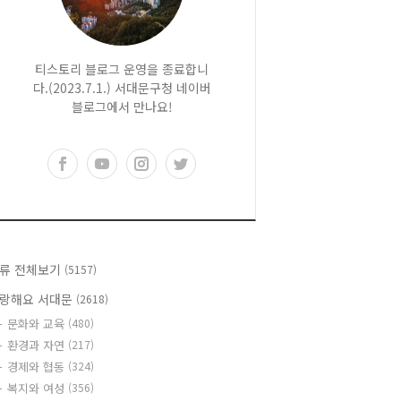
티스토리 블로그 운영을 종료합니
다.(2023.7.1.) 서대문구청 네이버
블로그에서 만나요!
류 전체보기
(5157)
랑해요 서대문
(2618)
문화와 교육
(480)
환경과 자연
(217)
경제와 협동
(324)
복지와 여성
(356)