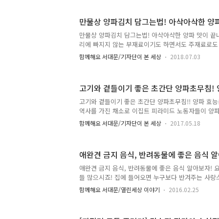
체력을 강화했다는 기록이 있을만큼 피로회복과 체력
기도 하구요. 혈관건강에도 좋으니까 양파 많이 드세
만물상 양파김치 담그는법! 아삭아삭한 양
려드릴게요. 방송에서 본 내용을 따라해봤습니다. 양파
망, 스타킹, 지퍼백, 비닐랩, 키친타올 등 양파 한 봉
만물상 양파김치 담그는법! 아삭아삭한 양파 맛이 끝
타킹을 재활용하면 더욱 좋은데요. 사용한 스타킹은 
리에 빠지지 않는 부재료이기도 하면서도 주재료로도 
용하세요. 양파는 ..
너무 많아서 많이 드시라고 권장하고 싶은 채소입니다
함께해요 서대문/기자단이 본 세상
2018.07.03
물론이고요. 양파는 5천년 이상의 역사를 가진 채소
이 양파즙을 마셔서 체력을 강화했다는 기록이 있을 
에 도움을 주는 식품이기도 합니다. 혈관 건강에 좋으
고기와 곁들이기 좋은 초간단 양파초무침! 
래둬도 물러지지 않고 아삭한 만물상 양파김치를 소개
함께 만들어볼까요~^^ 양파김치 재료 재료 양파 2kg(
고기와 곁들이기 좋은 초간단 양파초무침!! 양파 효능은
한 물 6컵, 멸치액젓 1컵),쪽파 50g, 부추 50g, 무 10
역사를 가진 채소로 이집트 피라미드 노동자들이 양
했다는 기록이 있을 만큼 피로회복과 체력향상에 도
함께해요 서대문/기자단이 본 세상
2017.05.18
다. 그러므로 양파를 반찬으로 해먹거나 차처럼 수시
좋답니다. 오늘은 초간단 양파초무침을 만들어 보겠습
료 양파 1개(200g), 고운 고추가루 1/2큰술, 간장 1
애완견 금지 음식, 반려동물에 좋은 음식 
식초 1/2큰술, 매실액 1큰술, 통깨 1/2큰술 등 큰 양
다. 곱게 채썰어주세요. 찬물에 헹궈서 매운 맛을 제
애완견 금지 음식, 반려동물에 좋은 음식 알아보자! 
빼줍니다. 양념장은 고운 고추가루 1/2큰술, 간장 1/2
들 많으시죠! 집에 들어오면 누구보다 반겨주는 사랑
게 어떤 음식을 주고 계신가요? 내가 먹는 음식을 반
함께해요 서대문/열린세상 이야기
2016.02.25
안되요!! 반려동물에 도움을 주는 음식! 해가 되는 음
봐요 ^^ :: 애완견 금지 음식 첫 번째는 양파와 마늘
을 방해하고 붉은 혈액세포를 손상시키는 화합물을 함