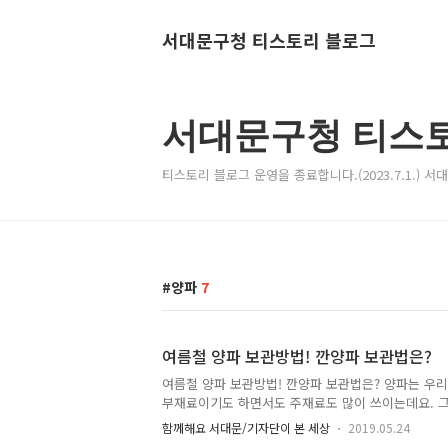
서대문구청 티스토리 블로그
서대문구청 티스
티스토리 블로그 운영을 종료합니다.(2023.7.1.) 
양파
7
여름철 양파 보관방법! 깐양파 보관법은?
여름철 양파 보관방법! 깐양파 보관법은? 양파는 우
부재료이기도 하면서도 주재료도 많이 쓰이는데요. 그
드시라고 권장하고 싶은 채소입니다. 다이어트에 좋은
함께해요 서대문/기자단이 본 세상
2019.05.24
5천년 이상의 역사를 가진 채소로 이집트 피라미드 