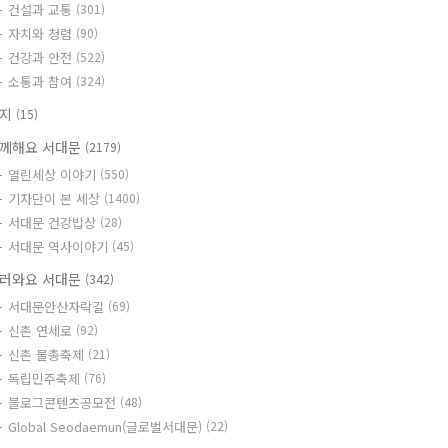
건설과 교통
(301)
자치와 청렴
(90)
건강과 안전
(522)
소통과 참여
(324)
공지
(15)
께해요 서대문
(2179)
열린세상 이야기
(550)
기자단이 본 세상
(1400)
서대문 건강밥상
(28)
서대문 역사이야기
(45)
러와요 서대문
(342)
서대문안산자락길
(69)
신촌 연세로
(92)
신촌 물총축제
(21)
독립민주축제
(76)
블로그콘텐츠공모전
(48)
Global Seodaemun(글로벌서대문)
(22)