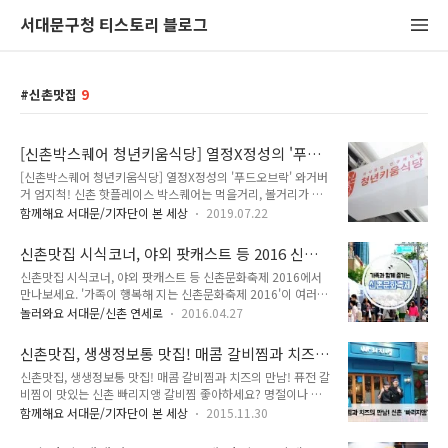
서대문구청 티스토리 블로그
신촌맛집
9
[신촌박스퀘어 청년키움식당] 열정X정성의 '푸드
오브락' 와거버거 엄치척!
[신촌박스퀘어 청년키움식당] 열정X정성의 '푸드오브락' 와거버
거 엄지척! 신촌 핫플레이스 박스퀘어는 먹을거리, 볼거리가 가
득합니다. 오늘은 성공적인 외식 창업의 발판을 마련하기 위한
함께해요 서대문/기자단이 본 세상
2019.07.22
청년 지원사업 '청년키움식당'이 있다는 소식을 듣고 박스퀘어를
찾았습니다. 청년들의 어떤 꿈을 담은 음식인지 보실까요? 무더
신촌맛집 시식코너, 야외 팟캐스트 등 2016 신촌
워진 날씨에도 박스퀘어는 손님들의 발길이 이어지고 있었습니
문화축제에서 만나보세요
신촌맛집 시식코너, 야외 팟캐스트 등 신촌문화축제 2016에서
다. '박스퀘어'는 신촌기차역 맡은 편에 자리한 복합문화공간입
만나보세요. '가족이 행복해 지는 신촌문화축제 2016'이 여러분
니다. 제가 방문한 날은 목요일, 뮤지션들의 라이브 공연이 있는
을 찾아갑니다. 신촌과 이대 지역의 숨겨진 맛집, 멋집, 그리고
날이어서 준비하는 손길도 분주했습니다. '청년키움식당'을 찾아
놀러와요 서대문/신촌 연세로
2016.04.27
잊혀진 역사와 문화들을 발굴하여 시민들이 함께 즐길 수 있는
2층으로 올라가봅니다. 더위를 피해 시원하게 먹거리를 즐길 수
자리랍니다. 모든 세대가 함께 공감할 수 있는 다양한 프로그램
있도록 상점가 가운데 복도 양 쪽을 막아 시원하게 냉방 중이었
신촌맛집, 생생정보통 맛집! 매콤 갈비찜과 치즈
이 준비되어 있어요~ tong지기가 자세히 알려드릴게요~ ^^ ::
습니다. 더운 여름 손님들을 위한 센스..
의 만남! 퓨전갈비찜이 맛있는 집! 신촌 빠리지앵
신촌맛집, 생생정보통 맛집! 매콤 갈비찜과 치즈의 만남! 퓨전 갈
신촌문화축제 2016 ○ 개최일시 : 2016. 4. 30. (토) 11:00 ~
비찜이 맛있는 신촌 빠리지앵 갈비찜 좋아하세요? 명절이나 잔
18:00 ※ 차량통제 : 4.30. (토) 오전 5시부터 ○ 장 소 : 신촌 연
치에 빠지지 않는 갈비찜, 요즘엔 매콤하게 양념된 갈비찜을 많
세로 (연대앞~ 신촌지하철역) - 공연무대 및 체험부스 설치 운영
함께해요 서대문/기자단이 본 세상
2015.11.30
이 찾는다고 합니다. 신촌 연세로에는 매콤한 등갈비와 치즈의
○ 주 최 : 신촌동 주민자치위원회 :: 주요 프로그램 ○ 어르신 초
만남으로 유명해진 이 있는데요, 지난 수요일(25일) 생생정보통
청 문화공연 (11:00 ~ 12:..