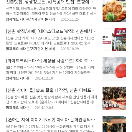
신촌맛집, 생생정보통, VJ특공대 맛집! 토핑에 따
맛집으로 소개되어 더 유명해졌습니다. 깊은 육수로 맛을 낸 매
라 다양하게 변하는 직화 떡볶이! 떡볶이 맛집 엉
신촌맛집, 생생정보통, VJ특공대 맛집! 토핑에 따라 다양하게 변
콤한 갈비찜과 치즈의 만남, 빠리지앵을 이 소개해 드릴께요^^
클스에 가다!
하는 직화떡볶이! 떡볶이 맛집 엉클스에 가다! 국민 대표 간식 떡
빠리지앵은 연세로 맛집 골목에서도 작은 가게지만 파란 간판으
볶이! 길거리 음식으로 누구나 좋아하는 떡볶이가 새롭게 변하
로 눈길이 가는 예쁜 가게입니다. 점심시간이 한참 지난 오후 3
함께해요 서대문/기자단이 본 세상
2015.11.25
고 있어요! 서대문구 연세로에 위치한 즉석 떡볶이 집, 는 직화떡
시, 한가로운 가게의 풍경입니다. 작은 주방과 10개 남짓 되는
볶이 위에 다양한 토핑으로 눈이 즐겁고, 입이 즐거워 길거리 음
테이블과 의자는 유럽의 어느 작은 식당에 온 듯한 기분을 들게
[신촌 맛집/카페] '테이스티로드'맛집! 신촌에서
식이 아닌 하나의 요리로 새로운 변화를 주고 있답니다 이미 생
합니다. 침대 매트리스 스프링에..
만나는 체코전통빵, 뜨르들로(TRDLO)에 가다!
[신촌 맛집 카페] '테이스티로드'맛집! 신촌에서 만나는 체코전
생정보통, VJ특공대에 소개될 만큼 신촌맛집으로 유명한 에
통빵, 뜨르들로(TRDLO)에 가다! 뜨르들로(TRDLO)는 중부 유
TONG이 다녀왔습니다^^ '생생 정보통'에 소개된 , 잠깐 그 내
럽에서 가장 인기 있는 전통빵입니다. 체코슬로바키아어로 '빵을
용을 살펴 볼까요? "대표메뉴인 '오징어 꽃이 피었습니다'는 통
함께해요 서대문/기자단이 본 세상
2015.10.29
감아 빙글빙글 돌리며 구워내는 나무 막대기'를 뜻한다고 하는데
오징어를 토핑으로 올렸습니다. " 어떻게 이런 생각을 하시게 됐
요, 얼마전 테이스티로드에 소개되어 핫한 플레이스로 떠오른 에
나요? "육해공 모두 모였습니다! 자 맘껏 골라 드세요^^" 화염
[화이트크리스마스] 세상을 사랑으로! 화이트 크
이 다녀왔습니다^^ 신촌과 이대역 사이에 있는 뜨르들로는 빨간
떡볶이와 오징어 튀김으..
리스마스를 꿈 꾸시나요?
[화이트크리스마스] '크리스마스에 눈이 온다면!' 12월의 시작
색 간판이 인상적인 곳입니다. 차를 타고 지나가면서 타이어가게
과 함께 내렸던 2014년의 첫눈! 지기는 12월이 가다올때면 늘
인 줄 알았었는데, 가까이서 보니 너무 예쁜 디저트 카페였어
설레임으로 가득했는데요. 과연 올해는 크리스마스에 눈이 올까
요.^^::: 입구에 자유롭게 시식할 수 있는 시식코너를 운영하는
함께해요 서대문
2014.12.10
안올까를 점치며 카운트다운을 해요~^^ (Dday까지 앞으로 15
데 오리지널 뜨르들로에 초코 시럽에 뿌려져 지나가는 사람들의
일입니다, 유후유훗!) 크리스마스에 눈이 소복하게 쌓일 정도로
발길을 잡습니다. 가게 입구에는 뜨르들로에 대한 간단한 소개의
[신촌 산타마을] 솔로 탈출 대작전, 신촌 미팅프로
온다면 트리와 알록달록 장식들과 어우러져 참 예쁠 텐데요, 반
글이 있는데요, 200년의 ..
젝트! 신촌 솔로대첩
[신촌 산타마을] 신촌 맛집 탐방과 함께 새로운 인연 만들기 대작
면에 '내 집앞 눈 치우기' 미션이 기다리고 있다거 아시죠?^^ 기
전 기쁘다 산타 오셨네~(혼자왔니?) 어디에? 신촌산타마을에!
상청에 따르면 지난 10년 동안 화이트 크리스마스는 4번 있었다
여러분 어디요? 바로!! 서대문구 신촌입니다~ 나는 '기필코 올해
고 해요. 펑펑 쏟아지는 눈은 아니었지만(다행다행) 크리스마스
함께해요 서대문
2014.12.04
는 솔로로 크리스마스를 보내지 않겠다' 하시는 분들, 지기처럼
에는 진눈깨비만 봐도 기쁘잖아요?! 한 해를 마무리하기 위해 만
지난 솔로대첩에 참가하지 못해 아쉬워 하셨던 동료분들! (싱글
나야 할 사람도 많고, 챙겨야 할 일들은 또 왜 이리 많은지! 모두
[通하는 지식 이야기 No.2] 아시아 문화관광의
분들이여! 일어납시다!!) 솔로분들을 위하여 지기가 부리나케 알
가 바뻐하고 있는..
메카로 다시 떠오르는 서대문구 "신촌" - 이대 맛
[通하는 지식 이야기 No.2] 아시아 문화관광의 메카로 다시 떠
찬 소식을 들고 달려왔습니다! 올해의 마지막 기회? 바로 신촌
집 나들이
오르는 서대문구 "신촌" - 이대 맛집 나들이 대학가 주변에는 먹
솔로대첩! 마지막 한장의 달력을 남긴 2014년, 새로운 인연을