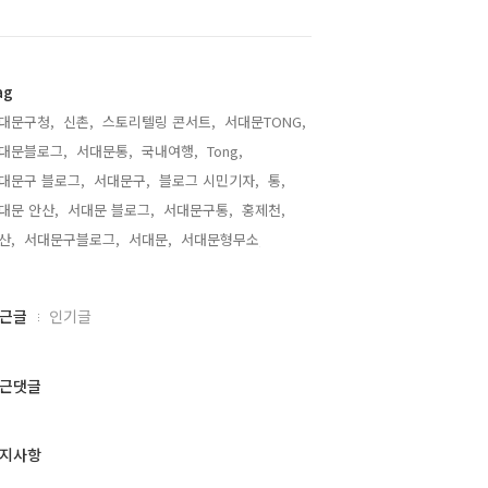
ag
대문구청,
신촌,
스토리텔링 콘서트,
서대문TONG,
대문블로그,
서대문통,
국내여행,
Tong,
대문구 블로그,
서대문구,
블로그 시민기자,
통,
대문 안산,
서대문 블로그,
서대문구통,
홍제천,
산,
서대문구블로그,
서대문,
서대문형무소,
근글
인기글
근댓글
지사항