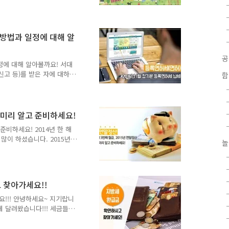
 있도록, 예산편성 과정에
에 대한 관심과 이해를 돕
와 함께 자세히 알아볼까
. 14. ~ 3. 22.(매주 월,
부방법과 일정에 대해 알
나 ● 운영장소 : 서대문구청 3층
 참여 시 구청장 수료증 수여
정에 대해 알아볼까요! 서대
신고 등)를 받은 자에 대하
함
허분)란 면허, 허가, 인가
 면허를 받거나 변경하고자
치구에 신고 납부하는 세금
! 2016년 정기분 등록면
산 미리 알고 준비하세요!
요일) ▷ 납부방법 - 금융기관
 준비하세요! 2014년 한 해
으로 무인공과금기와 현금인출
많이 하셨습니다. 2015년
 신용카..
놀
는 연말정산 소득공제의 시기가
금 바뀌었으니 미리 체크하
산이란? 매해 연말이 되면
는데요. 바로 연말정산을 위
 찾아가세요!!
 매달 근로자의 봉급에서 세
분의 정확한 세금을 따져서
요!!! 안녕하세요~ 지기랍니
청에서 1년 동안 간..
 달려왔습니다!!! 세금들
, 개인사업하시거나 기타
까지 찾아가지 않은 환급금