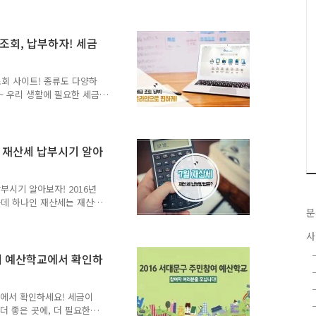
 전체 사업인 마을버스 정류
 주민참여예산위원회는 2018
을 듣고, 주민참여예산사업
조회, 납부하자! 세금
주민 제안, 위원회 제안,
제안받아 구청 각 담당 팀에
 어려운지, 2017년 즉..
조회 사이트! 종류도 다양하
~ 우리 생활에 필요한 세금
하게~ 온라인으로 조회할 수
세청 홈택스 국세 인터넷 서비
털 서비스로 한번의 로그인
내역 조회, 전자세금계산서
, 재산세 납부시기 알아
 국세관련 인터넷 서비스 이
tax.go.kr #. 위택스
세, 주민세 등..
납부시기 알아보자! 2016년
운데 하나인 재산세는 재산
분
세 조회, 납부방법에 대해
 6월 1일 현재(주택, 주택이
사
주택(1/2), 주택이외 건축
7월과 9월에 각각 1/2씩
참여 예산학교에서 확인하
7. 31.(일) ○ 납부방법 - 시
터넷납부 : 인터넷
교에서 확인하세요! 세금이
더 좋은 곳에, 더 필요한