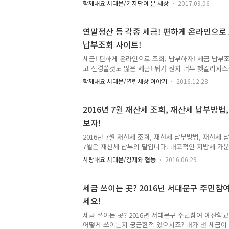
함께해요 서대문/기자단이 본 세상
2017.09.06
산사업으로 총 139개의 사업이 올라왔습니다. ▲ 구
장 햇빛 차광막 및 벤치 설치 사업 제안 2017년 7기
년 사업을 위해서 제안자와 사업부서 담당자의 의견
연말정산 등 각종 세금! 편하게 온라인으로 
선정 관련에 대한 회의를 진행했지요. 이번 사업은 동 
납부조회 사이트!
구 제안, 동 제안, 청소년 제안 등 다양한 분야에서 
서 검토를 거쳐 2018년 사업 추진을 할 수 있는지, 반영
세금! 편하게 온라인으로 조회, 납부하자! 세금 납부
고 신경쓸것도 많은 세금! 뭐가 뭔지 너무 헷갈리시죠
정보를 무료로 알 수 있는 곳을 소개할까 합니다. 편
함께해요 서대문/열린세상 이야기
2016.12.28
있는 방법! tong지기와 함께 파헤쳐볼까요!! #. 국
스를 하나로 통합! '국세청 홈택스'는 국세청 대민포
을 통해 세금신고, 민원증명 발급, 현금영수증 사용
2016년 7월 재산세 조회, 재산세 납부방법
발행 및 조회, 연말정산에 필요한 내역 조회 등 모든
보자!
용이 가능합니다. 국세청 홈택스 바로가기 ☞ www.home
행정자치부 주관 전국 통합 지방세 포털 서비스로 재산
2016년 7월 재산세 조회, 재산세 납부방법, 재산세 
7월은 재산세 납부의 달입니다. 대표적인 지방세 가
을 보유한 대가로 내는 보유세입니다. 납부시기, 재산
사랑해요 서대문/경제와 협동
2016.06.29
같이 알아볼까요~ :: 7월 재산제 납부 ○ 납세의무자 -
외 건축물, 토지, 선박, 항공기) 소유자 ○ 과세대상 : 
물, 선박 주택분 재산세는 1년분 세금을 반으로 나누어 
세금 쓰이는 곳? 2016년 서대문구 주민
같은 금액으로 과세됩니다. ○ 납부기간 : 7. 16.(토) ~ 
세요!
중은행 및 농수신협, 우체국, 새마을금고에 납부 - 인
(http://etax.seoul.go.k..
세금 쓰이는 곳? 2016년 서대문구 주민참여 예산학
어떻게 쓰이는지 궁금한적 있으시죠? 내가 낸 세금이 