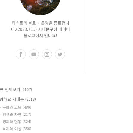
티스토리 블로그 운영을 종료합니
다.(2023.7.1.) 서대문구청 네이버
블로그에서 만나요!
류 전체보기
(5157)
랑해요 서대문
(2618)
문화와 교육
(480)
환경과 자연
(217)
경제와 협동
(324)
복지와 여성
(356)