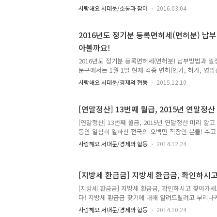
곳에 쓰일 수 있게 주민들이 직접 확인하고 요청할 수
사랑해요 서대문/소통과 참여
2016.03.04
참여하는 올바른 방법을 알려줌으로써 주민참여예산제
기 위해 주민참여예산학교를 운영합니다. TONG지기
요? :: 서대문구 주민참여 예산학교 ● 운영기간 : 2016. 3
2016년도 정기분 등록면허세(면허분) 납
화) 19:00 ~ 21:00 ● 운영대상 : 지역 주민 누구
아볼까요!
기획상황실 ● 참여자모집 ☞ 참여혜택 : 3강좌 이상
및 6기 주민참여예산위원 신청자격 부여 ☞ 모집..
2016년도 정기분 등록면허세(면허분) 납부방법과 일
문구에서는 1월 1일 현재 각종 면허(인가, 허가, 영업
여 등록면허세(면허)를 부과하게 됩니다. 등록면허세(면
사랑해요 서대문/경제와 협동
2015.12.10
등 행정행위에 대한 수수료적 성격의 세금으로 새로
하는 자가 면허증서를 교부 또는 송달받기 전까지 자
입니다. TONG지기와 함께 지금부터 자세히 알아볼까요
[연말정산] 13번째 월급, 2015년 연말정
허세 ▷ 납부기간 : 2016년 1월 16일 ~ 2월 1일(월
[연말정산] 13번째 월급, 2015년 연말정산 미리 알고
직접 납부 - 고지서 없이 납세자의 카드 및 통장만
동안 열심히 일하신 전국의 오백만 직장인 분들! 수고 
기(CD/ATM)를 통해 국내 22개 은행, 국내 14개 모든
가장 먼저 할 일!! 바로 '13월의 월급'이라 불리우
사랑해요 서대문/경제와 협동
2014.12.24
다가오고 있습니다. 올해 연말정산에 대한 내용이 조
셔서 공제를 많이 받을 수 있도록 해야겠죠?! 연말정
회사에서는 각종 영수증이나 증빙서류 제출을 요구하
[지방세 환급금] 지방세 환급금, 확인하시고
해서입니다. 소속기관이나 사업자(원천징수의무자)는
금을 우선 원천징수 하고, 다음해 2월에는 지난 1년
[지방세 환급금] 지방세 환급금, 확인하시고 찾아가세
실제로 부담할 세액을 정산하게 됩니다. 이를 위해 국세
다! 지방세 환급금 찾기에 대해 알려드릴려고 부리나케
잘내고 계시죠?ㅎㅎ 회사원분들이야 자동이지만 ㅜㅜ
사랑해요 서대문/경제와 협동
2014.10.24
세금을 내셔야하는 경우 아까울때가 많죠 지난해 말