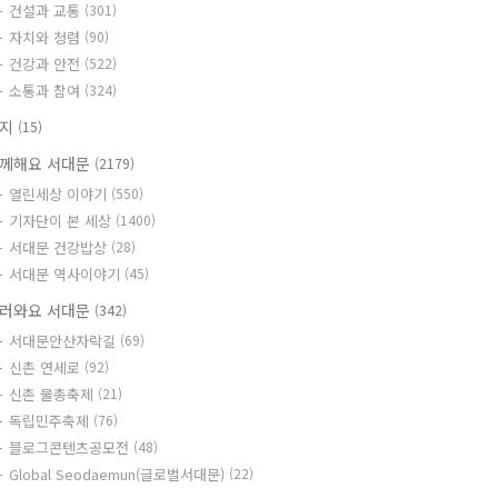
건설과 교통
(301)
자치와 청렴
(90)
건강과 안전
(522)
소통과 참여
(324)
공지
(15)
께해요 서대문
(2179)
열린세상 이야기
(550)
기자단이 본 세상
(1400)
서대문 건강밥상
(28)
서대문 역사이야기
(45)
러와요 서대문
(342)
서대문안산자락길
(69)
신촌 연세로
(92)
신촌 물총축제
(21)
독립민주축제
(76)
블로그콘텐츠공모전
(48)
Global Seodaemun(글로벌서대문)
(22)