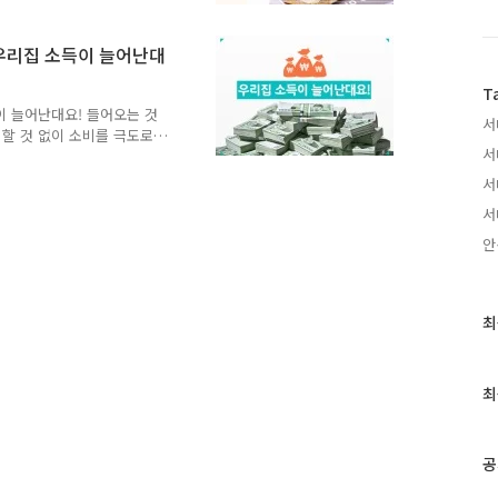
 13만 6천 원 정도의 더 낸
 돌려받을 세금이 10만원
 우리집 소득이 늘어난대
여러분의 혹시 모를 환급금
● 지방세 환급금이란 ? - 납
T
등에 의해 발생하..
이 늘어난대요! 들어오는 것
서
 할 것 없이 소비를 극도로
서
8월 6일! 내수를 살리고자
습니다. 주민들 생활에 직
서
까 해요!! 1. 배당소득증대
서
 배당소득증대세제의 핵심은
을 받을 때 세제 혜택을 받
안
 낼 수 있으니 실질 수익
 평균의 120% 이상이면
최
최
근
글
과
최
인
기
글
공