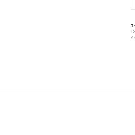
방
T
To
문
자
Ye
수