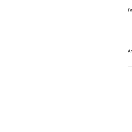
페
F
이
스
북
트
위
터
플
A
러
그
인
C