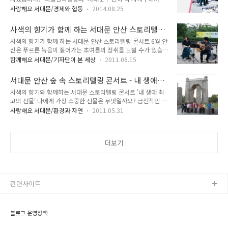
주민들이 앞장서서 우리 마을을 위한 다양한 아이디어를 쏟아내
별보기 좋은 곳”으로 선정된 바 있는 안산생태공원에 위치한 서
사랑해요 서대문/경제와 협동
2014.08.25
고 있는데요! [마을 만들기] 사업이라는 타이틀을 달고! 여러 행
대문자연사박물관이 도심 속에서 달과 별을 볼 수 있는 프로그램
사들이 주민 행복을 위해 기획되고 있어요^^* 이번엔 홍제 1동
을 운영한다고 하여 TONG지기가 소개해 드릴까 합니다. 이름하
사색의 향기가 함께 하는 서대문 안산 스토리텔
주민자치위원회에서 나섰습니다!! 홍제동과 파주시 적성면 산머
여 “아빠와 함께 달보기(이하 ‘달..
링 콘서트
사색의 향기가 함께 하는 서대문 안산 스토리텔링 콘서트 6월 안
루마을이 함께하는~ [마을 한마당 나눔 장터]! 홍제1동 주민자
산은 푸르른 녹음이 짙어가는 초여름의 정취를 느낄 수가 있습니
치위원회에서 추석을 앞두고 열리는 마을 한마당 나눔장터! 이
다. 산바람에 묻어 오는 자연이 주는 향기를 맡을 수가 있는데요,
번 행사는요, 올해 7월 자매결연을 맺은 파주시 적성면 산머루마
함께해요 서대문/기자단이 본 세상
2011.06.15
그 향기를 따라 숲길을 걷다 보면 숲속 공연장이 나옵니다. 매주
을과 함께하는 직거래 장터 행사예요~ 행사 실행 개요는 다음과
금요일, 이곳에서 서대문과 사색의 향기와 함께 하는 스토리텔링
같습니다! 1차 행사 2014년 8월 30일(토요일) 오전 10시 ~ 오
서대문 안산 숲 속 스토리텔링 콘서트 - 내 생애
콘서트가 열립니다. 지난 6월 3일과 6월 10일 두 차례의 콘서트
후 5시 홍제 1동..
최고의 선물
사색의 향기와 함께하는 서대문 스토리텔링 콘서트 '내 생애 최
가 열렸는데요, 서대문 안산이 주는 자연의 감성을 느끼고, 뮤지
고의 선물' 나에게 가장 소중한 선물은 무엇일까요? 금전적인 선
션들이 들려 주는 음악에 빠져 들고, 시가 주는 이야기에 젖어 들
물? 아니면, 작지만 무언가 의미가 담긴 선물? 내가 받았던 선
었습니다. 문화와 자연, 감성이 어우러진 아름다운 안산 6월의
사랑해요 서대문/환경과 자연
2011.05.31
물? 아니면 내가 누군가에게 건네주었던 선물? 나의 소원을 들
첫번째 금요일, 6시 30분 무악재 역에서 사색의 향기 팀을 만났
어주는 선물에서부터 화해를 나누는 선물, 감사의 마음을 전하는
습니다. 이번 콘서트의 주제인 "내 생애 최고의 선물"에 대해 이
선물, 사랑을 전하는 선물, 기쁨을 나누는 선물 등. 선물은 많은
야기 하며 ..
더보기
의미를 가지고 있습니다. 하지만 무엇보다 이 모든 선물은 우리
를 행복하게 만들어 주지요. 선물을 받는 사람도 주는 사람도 모
두 말이죠^^ 선물이야기를 꺼낸 까닭은, 전해드릴 즐거운 소식
이 있어서랍니다. 바로 '내 생애 최고의 선물'이라는 주제로 이번
스토리텔링 콘서트가 진행됩니다. 여러분들이 가진 선물의 다양
관련사이트
한 의미를 모두 함께 나눌 ..
블로그 운영정책