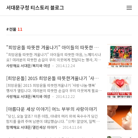
서대문구청 티스토리 블로그
선물
11
"희망온돌 따뜻한 겨울나기" 아이들의 따뜻한 마
음, 느껴지시나요?
"희망온돌 따뜻한 겨울나기" 아이들의 따뜻한 마음, 느껴지시나
요? 여러분의 따뜻한 손길이 우리 이웃에게 전달되는 행사, 지기
가 몇일전 소개해드린 마음 따뜻한 행사가 있습니다. 바로 2015
사랑해요 서대문/복지와 여성
2014.12.24
희망온돌 따뜻한 겨울나기 '사랑·나눔·행복' 행사 (↓ 누르시면
이동합니다^^) [희망온돌] 2015 희망온돌 따뜻한겨울나기 '사
[희망온돌] 2015 희망온돌 따뜻한겨울나기 '사랑·
랑·나눔·행복' 행사 12월 23일에 서대문구청에서 열린 사랑과
나눔·행복' 행사
[희망온돌] 2015 희망온돌 따뜻한겨울나기 '사랑·나눔·행복'
나눔이 있고 행복한 행사! 지기가 이런 좋은 행사에 빠질 수 없겠
행사가 열립니다. 여러분의 따뜻한 손길이 우리 이웃에게 필요한
죠? 발빠르게 현장에 다녀왔습니다! "고사리손으로 모아모아 이
이 겨울, 추위속에서 경제적 어려움과 질병 등으로 고통받는 분
웃사랑 행복저금통" 모으기 현장 아이들의 고마운 마음에 감사
사랑해요 서대문/복지와 여성
2014.12.22
들에게 큰 용기와 희망을 드리고, 많은 주민들의 참여를 유도하
함과 대견함을 담아 여러분에게 전달합니다! 아이들의 귀여운
고 기부문화를 확산시키기 위하여 나눔과 행복이 있는 서대문구
표정만 봐도 우리 이웃들이 힘을 낼 수 있겠지요? 너무 앙증맞고
[아름다운 세상 이야기] 어느 부부의 사랑이야기
에서 2015 희망온돌 따뜻한겨울나기 '사랑·나눔·행복' 행사가
깜찍한 서대문구의 천사..
"당신, 오늘 알죠? 이른 아침, 아내의 머리 위에 옥수수가 담긴
열립니다! 2015 희망온돌 따뜻한겨울나기 '사랑·나눔·행복' 행
함지를 올려 주며 남편이 대답했습니다. "으차! 알았어, 일찍 끝
사 일시 : 2014. 12. 23화) 10:00 ~ 16:00 장소 : 구청 로비 및
낼테니 걱정말라고" 그 날은 남편의 생일이었습니다. 남편은 시
광장 참여기관 : 18개 기관(사회복지협의회, 복지관, 부녀회 등)
함께해요 서대문/열린세상 이야기
2014.11.04
장통에서 손수레로 물건을 나르는 짐꾼이었고, 아내는 옥수수를
주요내용 - 이웃돕기 성금(품) 접수창고 운영(사회복지공동모금
쪄서 시장에 내다파는 행상이었습니다. 시장에서 좌판을 벌이고
회) - 고사리 사랑저금통 모으기, 어린이집 악기놀이(관내 ..