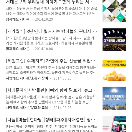
서대문구의 우리동네 이야기 " 함께 누리는 서대
옥수수를 파는 일은 참으로 고단했지만 아내는 남편의 생일을 함
문 "
서대문 안산에서는 근심은 잠시 놓아두어도 좋습니다. 맑은 숨을
께 보낼 생각에 힘든 줄 몰랐습니다. 아내는 다른 날보다 일찍 장
내쉬는 메타세쿼이어 숲과 다투어 향을 뽐내는 다채로운 허브들
사를 끝낸 뒤 남편을 위해 선물을 사고, 고기며, 반찬거리들을 한
이 우리들을 자연의 품으로 돌아오게 합니다. 은은한 조명 아래
아름 장만했습니다. 그런데, 집으로 가는 길에 문제가 생겼습니
함께해요 서대문
2014.10.29
나무들이 이루는 사랑의 아치를 따라 연인과 함께 걷는 것은 어
다. 문제는 바로 많은 짐을 갖고 있는 아내를 버스가 번번히 기다
떨 까요? 연인의 손을 잡고 안산자락길을 걸으며 사랑을 축복하
려주질 않는 것이었지요. 집까지는 두 시간이 넘게 걸리는 거리
[개기월식] 3년 만에 펼쳐지는 밤하늘의 판타지!
는 숲의 소리를 들어보세요. 도심 속 사색의 공간, 서대문 안산
였지만 아내는 하는 수 ..
개기월식을 보러가요!
[개기월식] 3년만에 펼쳐지는 밤하늘의 판타지 지구가 달을 가
자락길로 초대합니다. 서대문안산 자락길은 산을 이용하기 힘든
리는 개기월식을 보러가요! 오늘저녁~ 하늘에서 무슨일이 벌어
장애인 등 보행약자를 위한 길로 유명합니다. 사회적 보행 약자
진답니다!! 궁금하시죠? 거기다 3년만이라니 두근두근~ 설레이
의 숲길 이용을 가능하게 하겠다는 발상의 전환에서 비롯되었습
함께해요 서대문
2014.10.08
게 되는 날이랍니다. 바로 오늘 저녁 8시, 정확히는 6시 14분부
니다. 단순한 산책로를 넘어 볼거리와 즐길거리가 가득한, 오감
터 시작되는 밤하늘의 우주쇼! 개기월식이 펼쳐진답니다!! 월식
으로 즐기는 특색있는 산책로를 조성하여 찾는 분에게는 감탄사
[체험교실][수제치즈] 자연이 주는 선물을 직접
이란 달이 지구의 그림자에 가려져서 어둡게 보이는 천문현상을
가 끊이질 않는 곳입니다. 서대문안산 자락..
겪어보는 체험교실 <내가 만드는 수제치즈>
[체험교실][수제치즈] 자연이 주는 선물을 이해하고 탐구해보는
일컬어요! 이러한 신기한 우주쇼가 오늘 밤하늘에 펼쳐진답니다
체험교실 오곡백과가 익어가고, 들판이 황금빛으로 물드는 추수
^^ 예상시간은 저녁 6시 14분부터 시작하여 본격적인 월식은 7
의 계절, 가을철 자연의 선물을 직접 경험할 수 있는 자연체험을
시 24분~8시 24분까지 달의 변화를 관찰할 수 있다고 하네요
사랑해요 서대문/소통과 참여
2014.09.25
위해 서대문자연사박물관에서 가을학기 체험교실을 준비했다는
(출처 하단 참조) 시단대별로 월식 진행과정을 보면, 6시 14분부
소식이에요~^^ 이름하여 '내가 만드는 수제치즈' 이번 체험교실
터는 달의 일부가 가려지는 부분월식이 시작되고요, 7시 24분부
[서대문자연사박물관]아빠와 함께 달보기! 높고
에서는 수제치즈만들기, 산양먹이주기, 레일썰매타기, 트랙터 마
터 달이 지구 그림자에 완전..
깊은 가을밤하늘 아빠와 함께 추억을 만들어봐요!
[서대문자연사박물관] 아빠와 함께 달보기! 높고 깊은 가을밤하
차타기 등 다양한 야외 활동을 통해 자연이 주는 평안함과 특별
늘 아빠와 함께 추억을 만들어봐요! 요즘 가을 하늘을 보면 " 가
히 젖소가 주는 선물인 우유와 치즈에 대해 알아보고 경험할 수
을하늘 공활한대 높고 구름 없이" 혹시~애국가 3절이 생각나시
있답니다~ 오전에는 실내 교육으로 우유와 치즈에 대한 이야기
사랑해요 서대문/문화와 교육
2014.09.23
나요?? 청명한 가을 밤하늘을 올려다보며 가족과 함께 추억을
를 듣고 직접 치즈를 만든는 시간!! "넌 아직 사먹니? 난 만들어
쌓을 수 있는 시간을 마련했어요~ 서대문자연사박물관에서 '높
먹는다~" 두번째는 치즈를 이용한 쌀 피자를 만들어 본다고 하
[나눔][마을][한마당][장터][파주][자매결연] 정과
고 깊은 가을밤하늘 아빠와 함께 달보기'를 준비했답니다!!!^0^
는데요. 치즈오븐 스파게티와 자기가..
나눔을 느껴보시겠습니까? -마을한마당장터-
[나눔][마을][한마당][장터][파주][자매결연] 정과 나눔을 느껴보
빽빽한 빌딩숲과 매연으로 뒤덮인 도심에서는 이제 좀처럼 밤하
시겠습니까? -마을한마당장터- 서대문구 산하 각 자치구에서는
늘의 별을 보기가 어려워졌답니다.. 이런 상황에서, “서울에서