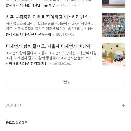
다. 올해 서대문구를 포함한 서북권이 추가 선정되었다는 반가운
17:00 ○ 장 소 : 서울시청 서소문청사 후생동 4층 강당 ○ 문 의
함께해요 서대문/기자단이 본 세상
2018.12.21
소식에 한걸음에 신촌 오래가게를 탐방하고 왔습니다. 이름만 들
: 02-2133-2239 (서울시 교통정책과 담당자) ○ 주요내용 : 제
어도 앗 거기! 하실만한 신촌 터줏대감들, 오래가게를 소개합니
2차 도시철도망구축계획(안) 발전방향 ○ 행사진행 :..
신촌 물총축제 이벤트 참여하고 배스킨라빈스 받
다. '오래된 가게가 오래 가기를 바란다'는 의미가 담겨있는 '오
자! '인증샷 이벤트'
신촌 물총축제 이벤트 참여하고 배스킨라빈스 받자! '인증샷 이
래가게'를 알고 계신가요? 작년 종로와 을지로 일대를 시작으로
벤트' 신촌 물총축제 즐기고 인증샷 남기면 '배스킨라빈스 패밀
2018년도에는 개업한지 30년이 넘었거나 2대 이상 대물림되는
리 아이스크림'이 팡팡!! 2018 신촌 물총축제가 이틀 앞으로 다
가게 중 더욱 깐깐해진 심사를 거쳐 서대문구에서 10개소(가미
놀러와요 서대문/신촌 물총축제
2018.07.05
가왔어요~ 이번 물총축제는 이벤트도 함께 합니다! 여러분의 센
분식, 독다방, 미도사진관, 복지탁구장, 연희사진관, 춘추사, 태
스 있는 인증샷을 남겨 주시면 추첨을 통해 아이스크림을 쏩니
광문짝, 피터팬1978, 홍익문고, 훼드라)가 선정되었습니다. 그
미세먼지 함께 줄여요. 서울시 미세먼지 비상저감
다!!! '신촌 물총축제 페이스북 이벤트' 여러분이 주인공입니다!
중 신촌로 주변에 옹기..
조치 참여 마일리지!
미세먼지 함께 줄여요. 서울시 미세먼지 비상저감조치 참여 마일
참여해주세요~^0^ 2018년 신촌 물총축제 '페이스북 인증샷 이
리지! 미세먼지 줄이기 함께 동참해요! 미세먼지란 눈에 보이지
벤트' ● 이벤트 기간 : 2018. 7. 7.(토) ~ 7. 9.(월) ※ 신촌 물총
않으며 머리카락보다 얇은 먼지를 말하는데요. 이런 미세먼지 속
축제 기간 : 2018. 7. 7.(토) ~ 7. 8.(일) 11:00 ~ 21:00 / 신촌
사랑해요 서대문/환경과 자연
2018.03.08
에는 질산염, 암모늄, 황산염 등 암을 비롯한 건강문제를 일으키
연세로 ● 당첨자 발표 : 2018. 7. 12.(목) 예정 ● 이벤트 참여
는 물질이 포함되어 있습니다. 전세계적으로 대책을 마련중인데
방법 ① 서대문구청..
요. 이에 서울시는 승용차마일리지 회원님께 승용차 이용자제를
더보기
호소하면서 비상조치시 차량을 운행하지 않은 회원님께 참여인
센티브를 주는 제도입니다. 2018년 3월부터 시행중입니다.
TONG지기와 함께 참여방법에 대해 자세히 알아봐요! 서울시형
미세먼지 비상저감조치가 발령되면, 그 다음날 차량운행을 안하
시면 됩니다. 비상저감조치 참여방법 승용차마일리지 회원님이
관련사이트
사진 4장(발령날 저녁 - 사진 2장(번호판, ..
블로그 운영정책