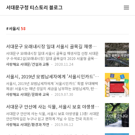
서대문구청 티스토리 블로그
서울시
58
서대문구 모래내시장 일대 서울시 골목길 재생사
업 선정
서대문구 모래내시장 일대 서울시 골목길 재생사업 선정 서대문
구 수색로2길(모래내시장) 일대 골목길이 2020 서울형 골목길
재생 공모사업지로 선정되었습니다. 서울형 골목길재생사업은
사랑해요 서대문/건설과 교통
2020.11.24
도시재생활성화지역과 달리 '선' 단위를 대상으로 하는 현장밀착
형 소규모 방식의 재생사업입니다. 서울시는 현장실사와 전문가
서울시, 2019년 모범납세자에게 '서울시민카드'
심사를 통해 사업대상지의 적정성과 자치구 추진역량 등을 종합
특별 우대혜택 제공!
서울시, 2019년 모범납세자에게 '서울시민카드' 특별 우대혜택
적으로 평가해 남가좌동 모래내시장 일대 골목길을 포함한 최종
제공! 서울시는 매년 성실히 세금을 납부하는 모법납세자, 탄소
15개 지역을 사업지로 선정했습니다. ▲ 위치도 서대문구 수색
배출량 저감에 앞장서는 에코마일리지 및 승용차마일리지 우수
로2길(모래내시장) 일대는 존치관리구역으로 30년 이상 된 노
사랑해요 서대문/문화와 교육
2019.07.30
회원, 시민상 수여자 등 모법 시민 분께 상패를 수여하고 공공 마
후건축물이 95%에 이르는 등 노후화가 가속된 지역으로, 서울
일리지 제공 등 감사의 표시를 해왔습니다. 그간 세무, 환경 등
시가 3년간 지원할 마중물 사업비 10억으로 노후인프라 정비,
서대문구 안산에 사는 식물, 서울시 보호 야생생
모범시민 선정 담당 부서에서 공공 인센티브를 마련해온 것에 더
CPTED도입, 스마트 보행로조성, 청년창업유치..
물 13종!
서대문구 안산에 사는 식물, 서울시 보호 야생생물 13종! 서대문
하여, 서울시민카드(앱)을 활용하여 타의 모범이 되는 시민에게
안산자락길은 누구나 쉽고 편하게 거닐 수 있는 전국 최초의 순
모바일 모범시민증을 발급, 민간에게 제공하는 특별 우대 할인권
환형 무장애 산책로입니다. 천혜의 자연을 자랑하는 이곳에서 서
을 발행할 계획입니다. 이를 위해 7월 9일(화)부터 2019년 서울
사랑해요 서대문/환경과 자연
2019.06.12
대문구는 매년 다양한 자연체험 프로그램을 제공하고 있습니다.
시 모범납세자를 대상으로 모바일 모범납세자증 발급, 우대할인
오늘은 안산에 사는 식물과 보호 야생생물에 대해 알아볼까 합니
권 발행을 우선 시행하고 향후 관계 부서와 협의를 거쳐 에코마