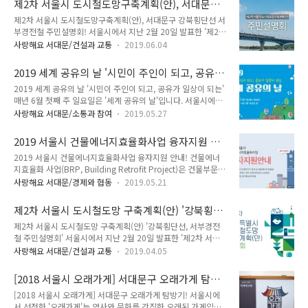
제2차 서울시 도시철도망구축계획(안), 서대문구
다. 안산에 사는 식물들 안산에는 각양각색 아름다운 식물들이
일리지 및 승용차마일리지 우수..
강북횡단선 서부경전철 주민설명회!
제2차 서울시 도시철도망구축계획(안), 서대문구 강북횡단선 서
자랍니다. 그 중 메타세콰이아, 잣나무 등으로 가득한 안산에 어
부경전철 주민설명회! 서울시에서 지난 2월 20일 발표한 '제2차
떤 식물들이 사는지 살펴볼까요? ▲ 황매화 ▲ 쉬땅나무 ▲ 쉬
서울시 도시철도망구축계획(안)'에는 서대문구를 경유하는 강북
나무 ▲ 딱총나무 ▲ 산딸나무 ▲ 만첩빈도리 ▲ 수양벚나무 ▲
사랑해요 서대문/건설과 교통
2019.06.04
횡단선[목동 ~ (북가좌1동 - 남가좌1·2동 - 홍은2동 - 연희동 -
좀목형 ▲ 괴불나무 ▲ 노린재나무 ▲ 명자나무 ▲ 병꽃나무 이
홍제동 - 홍은1동) ~ 청량리] 노선계획과 서부경전철 계획이 포
외에도 서대문 안산에 귀룽나무, 자주받침꽃, 목련, 박태기나무
2019 세계 공유의 날 '시민이 주인이 되고, 공유
함되어 있으며 본 계획에 대하여 4월 10일에 주민공청회를 개최
등이 살고 있답니다. 안산에 서식..
가 일상이 되는'
2019 세계 공유의 날 '시민이 주인이 되고, 공유가 일상이 되는'
하였습니다. 서울시에서 국토교통부와 사전협의를 완료하고 그
매년 6월 첫째 주 일요일은 '세계 공유의 날'입니다. 서울시에서
결과에 대하여 추가로 주민설명회를 개최합니다. 주민설명회 개
는 시민들에게 '공유'를 보다 효과적으로 알리기 위해서 '세계 공
최 안내 ○ 개최일시 : 2019. 6. 7.(금) 15:00 ~ 16:30 ○ 개최
사랑해요 서대문/소통과 참여
2019.05.27
유의 날' 행사를 꾸준히 개최해오고 있습니다. 올해 열리는
장소 : 서울시청 서소문청사 후생동 4층 강당 ○ 참석대상 : 일반
2019 세계 공유의 날 행사는 2019년 6월 2일에 서울광장 동편,
시민, 언론사 등 ○ 주요내용 : 도시철도망계획(안) 수립..
2019 서울시 건물에너지효율화사업 융자지원 안
시청 3층 대강당 등의 장소에서 진행됩니다. 공유기업 단체, 공
내!
2019 서울시 건물에너지효율화사업 융자지원 안내! 건물에너
유 전문가, 공유업무 담당자, 일반 시민들이 모두 참여할 수 있는
지효율화 사업(BRP, Building Retrofit Project)은 건물부문의
세계 공유의 날 행사에 많은 관심과 참여 부탁드립니다. 2019
에너지 절감 및 이용효율을 향상시키기 위해 비효율적이고 낭비
세계 공유의 날 ● 일 시 : 2019. 6. 2.(일) 09:00 ~ 18:00 ● 장
사랑해요 서대문/경제와 협동
2019.05.21
적인 요인을 찾아 개선하는 사업을 말합니다. 서울시는 건물의
소 : 서울광장 동편, 시청 3층 대강당 등 ● 참 여 : 공유기업 단
단열재를 교체하거나 조명을 형광등에서 LED로 교체하는 등의
체, 공유전문가, 공유업무 담당..
제2차 서울시 도시철도망 구축계획(안) '강북횡단
에너지효율화사업을 추진하는 분에게 자금을 융자해 주는 정책
선, 서부경전철 주민설명회'
제2차 서울시 도시철도망 구축계획(안) '강북횡단선, 서부경전
을 시행하고 있습니다. 건물의 이용효율부문 개선에 관심 있으신
철 주민설명회' 서울시에서 지난 2월 20일 발표한 '제2차 서울
분들은 인터넷 융자신청시스템을 통해 신청해주세요. 2019년
시 도시철도망구축계획(안)'에는 서대문구를 경유하는 강북횡단
서울시 건물에너지효율화사업 융자지원 안내 ● 지원대상 : 서
사랑해요 서대문/건설과 교통
2019.04.05
선 노선계획과 서부경전철 계획이 포함되어 있습니다. 본 계획에
울 소재 건물로 사용승인일 3년 이상 경과한 건물·상업시설 ●
대하여 3월 28일 우리구에서 주민설명회를 개최하였습니다. 서
지원항목 : 에너지 절약시설(단열재, 단열창호, 고효율LED조명,
[2018 서울시 오래가게] 서대문구 오래가게 탐방
울시에서 설명회 결과를 토대로 공청회를 개최하게 됩니다. 여러
냉난방효율향상공사 등..
기!
[2018 서울시 오래가게] 서대문구 오래가게 탐방기! 서울시에
분의 많은 관심과 참여 부탁드립니다. 제2차 서울특별시 도시철
서 선정한 '오래가게'는 역사와 문화를 간직한 오래된 가게입니
도망 구축계획(안) 공청회 ○ 일 시 : 2019. 4. 10.(수) 14:00 ~