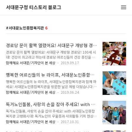
서대문구청 티스토리 블로그
서대문노인종합복지관
6
경로당 문이 활짝 열렸어요! 서대문구 개방형 경
로당!
경로당 문이 활짝 열렸어요! 서대문구 개방형 경로당! 100세 시
대! 건강이 최고라고 하는데 경로당 어르신들의 건강 증진을 위
해서 운동을 빼 놓을 수 없지요. 서대문구에서는 어르신들 건강
함께해요 서대문/기자단이 본 세상
2019.09.17
을 위해 다채로운 여가 활동과 경로당 활성화를 위해 개방형 경
로당을 운영하고 있다고 해요. 그곳에는 여러가지 특화 프로그램
행복한 어르신들의 뉴 라이프, 서대문노인종합복
을 지원하고 있다고 합니다. ▲ 건강한 100세! 체조하는 어르신
지관과 함께 하세요!
행복한 어르신들의 뉴 라이프, 서대문노인종합복지관과 함께 하
모습, 논골 문화원 특화프로그램은 시립서대문노인종합복지관
세요! 서대문노인종합복지관을 방문한 날은 제법 더웠습니다.
에서 지원하는 작은복지형 경로당 4개소와 대한노인회서대문구
완만한 언덕을 꽤 올라가야 해서 땀이 나고 숨이 차올랐는데 복
지회가 지원하느 지역주민 개방형 경로당 22개소에 수요자 중심
함께해요 서대문/기자단이 본 세상
2019.06.24
지관 문을 열고 들어가는 순간, 시원한 에어컨 바람에 기분이 좋
의 프로그램을 선정하여 11월까지 운영한다고 합니다. 작은복지
아졌습니다. 피서가 따로 없을 만큼 쾌적하고 시원시원 했던 서
센터형 경로당은 서울시 경로당 개방시책의 일환으로 노인종합
독거노인돌봄, 사랑의 손을 잡아 주세요! with 서
대문노인종합복지관을 지금부터 소개해 드리겠습니다. 시립서
복지관의 프로그램 중 노래교실 등 8개 프로그램..
대문노인종합복지관
독거노인돌봄, 사랑의 손을 잡아 주세요! with 서대문노인종합
대문노인종합복지관 ● 주 소 : 서울시 서대문구 독립문로8길
복지관 고령화시대! 독거노인의 우울증과 사회활동 기피 현상으
57 ● 연락처 : 02-363-9988 ● 홈페이지 :
로 어려움이 많아요. 25일 서대문노인종합사회복지관에서는 서
www.sdmsenior.or.kr 회원가입을 하면 누구든 이용하실 수
함께해요 서대문/기자단이 본 세상
2017.10.31
대문구에 살고 있는 3개 동(북가좌, 남가좌, 천연동)에 외롭고 우
있어요! 지하 1층, 지상 4층 규모의 서대문노인종합복지관은 어
울증이 있는 독거노인 20명을 모시고 광화문으로 가을 나들이를
르신들을 위한 통합 서비스를 제공하고 있습니다. 건강을 위한