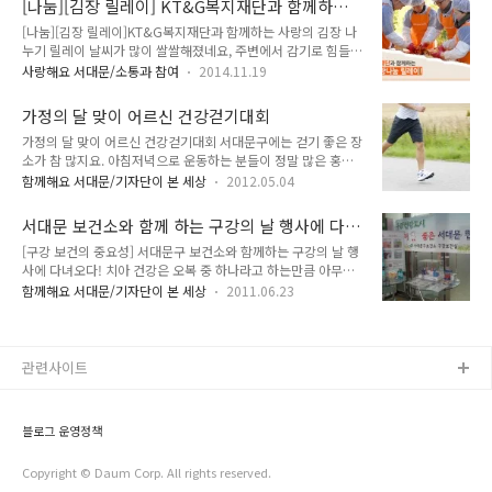
[나눔][김장 릴레이] KT&G복지재단과 함께하는
갔어요. ▲ 광화문 나들이에 멋진 포즈를 잡아보아요 이 복지관
운동실은 기본, 다양한 교양 교육에 적합한..
사랑의 김장 나누기 릴레이
[나눔][김장 릴레이]KT&G복지재단과 함께하는 사랑의 김장 나
은 독거노인돌봄서비스 업무를 10년째 하고 있는데, 생활관리사
누기 릴레이 날씨가 많이 쌀쌀해졌네요, 주변에서 감기로 힘들어
들이 혼자 살고 계시는 65세 이상의 노인에게 매주 1회의 방문
하는 사람들이 보이는데 서대문구 여러분들은 건강하시죠? 오늘
확인과 2회의 전화 안부 확인을 하는 것이에요. 또 2013년부터
사랑해요 서대문/소통과 참여
2014.11.19
서대문구는 관내 복지시설과 KT&G 복지재단과 함께 『2014
해마다 우울증이 있는 노인을 대상으로 자조모임을 하고 있는데,
사랑의 김장 나눔 릴레이』행사를 진행하였습니다. 『2014 사
스스로 하고 싶다고 지원한 생활관리사가 한 달에 2회 정도 독거
가정의 달 맞이 어르신 건강걷기대회
랑의 김장 나눔 릴레이』행사는 관내 저소득 주민들에게 무료
노인 5명 이상 실버체조,..
가정의 달 맞이 어르신 건강걷기대회 서대문구에는 걷기 좋은 장
김장을 제공함으로써 경제적인 부담 경감 및 따뜻한 겨울을 보낼
소가 참 많지요. 아침저녁으로 운동하는 분들이 정말 많은 홍제
수 있게 하고자 진행 된 행사입니다. 언제나 이웃 여러분들에게
천도 그렇고 음악회를 비롯한 다양한 행사가 열리는 연희숲속쉼
따뜻한 나눔을 실천하는 서대문구 랍니다~ 서대문종합사회복지
함께해요 서대문/기자단이 본 세상
2012.05.04
터도 있습니다. 요즈음 같은 날, 가벼운 복장을 하고 산들산들한
관, 홍은종합사회복지관, 이대종합사회복지관 서대문노인종합
바람을 맞으면서 걷고 있으면 마음까지 편안해 지지요. 걷기는
복지관, 서대문장애인종합복지관, 서대문농아인복지관 서대문
서대문 보건소와 함께 하는 구강의 날 행사에 다
가장 쉽게 할 수 있는 운동 중에 하나일 겁니다. 특별한 도구가
지역아동센터연합회, KT&G복지재단, 수효사효림원 이..
녀와서
[구강 보건의 중요성] 서대문구 보건소와 함께하는 구강의 날 행
없어도, 특별한 복장을 갖추지 않아도, 또 특별히 시간을 따로 내
사에 다녀오다! 치아 건강은 오복 중 하나라고 하는만큼 아무리
지 않아도 즐기면서 할 수 있는 운동이니까요. 특히 격렬한 운동
강조해도 지나치지가 않은데요.^^ 얼마전 '구강보건의 날'이었
을 하기는 어려운 어르신들이 걷기운동을 많이 하시지요. 어르신
함께해요 서대문/기자단이 본 세상
2011.06.23
다는 사실을 아세요? 바로 6월 9일이 구강보건의 날이었답니다.
들은 활동의 기회가 줄어드는 경우가 많기 때문에 그만큼 활동을
그런데 왜 6월 9일이 구강 보건의 날이 되었는지 아세요? 첫 영
이끌어내야 합니다. 집 근처에서 하루에 2~30분이라도 걸으시
구치가 나는 시기인 6세의 '6'이라는 숫자와 어금니의'구치
면서 생활의 활력을 얻으시는 분..
(臼 齒)'의 '구' 자를 숫자화 해서 6월 9일을 '구강보건의 날' 로
관련사이트
정한 것인데요, 서대문보건소에서는 구강의 날을 맞아 행사와 캠
페인을 개최했습니다. 찾아가는 구강 건강 상담 6월 9일 (수) 오
전 10시 30분 부터 12시까지 서대문노인종합 복지관에서는 구
블로그 운영정책
강에 관한 개인 상담 및 교육, 구강 위생 용품을 전시하고 필요한
분들에게 ..
Copyright © Daum Corp. All rights reserved.