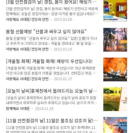
[3월 안전점검의 날] 경칩, 봄이 왔어요! 해빙기
2015. 10. 23. ~ 12. 15. 입니다. 산불 예방 어떻게 실천하면 될
생하면 그 피해가 ..
안전사고 예방에 함께해요!
[3월 안전검거의 날] 경칩, 봄이 왔어요! 해빙기 안전사고 예방에
까요? ^^ 가을철 산불 예방 함께해요! ○ 산림은 대대로 물려줄
함께해요! 오늘은 경칩이에요~ 성큼 다가온 봄이 실감나세요?
가장 소중한 재산입니다. 산불은 대부분 입산자나 등산객의 실수
^^ 봄이 되면 날씨가 따뜻해지고 우리의 마음은 싱숭생숭 들뜨
로 일어나고 있으므로 산에서는 항상 산불을 조심하는 마음을 가
사랑해요 서대문/건강과 안전
2015.03.06
기 마련인데요! 이럴때 일수록 안전에 주의해야 합니다! 우리의
지고 산행하시기 바랍니다. ○ 입산이 통제된 지역이나 폐쇄된
안전한 봄을 위해 지와 함께 알아봐요~ 『해빙기 재난예방』우
등산로는 들어가지 마세요. ○ 지정된 장소가 아닌 곳에서는 취
봄철 산불예방 "산불과 싸우고 싶지 않아요"
리 모두 함께해요! 우리집이나 주변의 노후건축물 등이 균열이
사, 야영..
봄철 산불예방 "산불과 싸우고 싶지 않아요" 입춘(立春)이 지나
나 지반침하로 지울어져 있는지 꼼꼼히 살펴보세요! 우리집 축
고 추위가 누그러지고 있네요~ 겨울을 견뎌내고 '봄'을 맞을 준
대나 옹벽은 안전한지 다시 한번 살펴보세요! 집 주위의 배수로
비 하고 계시나요? 봄이 되면 많은 분들이 나들이 계획 세우고
는 토사 퇴적 등으로 막혀있는 곳이 없는지 살펴보세요! 절개지
사랑해요 서대문/건강과 안전
2015.02.10
계실텐대요!! 산행을 준비하시는 분들을 위해 지기가 준비한 소
나 언덕위에서 바위나 토사가 흘러내릴 위험은 없는지 살펴보세
식~ 봄철 산불 예방법이에요!! 우리 서대문구는 산불 조심기간
요! 우리집 주변의 지하굴삭 공사장에 추락방지 및 접근금지 등
[겨울철 화재] 겨울철 화재! 예방이 우선입니다!
을 02.01. ~ 05. 15.까지 정하고 산불예방에 힘을 쏟고 있답니
을 위한 표지판이나 안전펜스가 설치되어 있는..
[겨울철 화재] 겨울철 화재! 예방이 우선입니다! 최근 화재관련
다. 산림은 대대로 물려줄 가장 소중한 재산이에요. 산불은 대부
사건·사고로 많은 분들이 아픔을 겪었습니다. 안타깝고 마음 아
분 입산자나 등산객의 실수로 일어나고 있어요. 산에서는 항상
픈 일이었지요. 추운 겨울에는 건조하기도 하고, 추위로 인해 난
산불을 조심하는 마음가지고 산행하셔야 한다는점!! 꼭!!! 마음
사랑해요 서대문/건강과 안전
2015.01.27
방제품을 많이 사용하는 만큼 화재의 위험도 높다고 알려져 있
속, 머리속에 새겨두세요~ 지기가 알려드리는 산불 예방법! 입산
죠? 실제로 우리나라의 사계절 중 겨울, 즉 12월에서 2월 사이에
이 통제된 지역이나 폐쇄된 등산로는 들어가지 맙시다. 지정된
[오늘의 날씨]홍제천에서 들려드리는 오늘의 날
는 화재 발생률이 가장 높아 시기라고 해요! 그만큼 화재사고는
장소가 아닌 곳에서는 ..
씨!
[오늘의 날씨] 홍제천에서 들려드리는 오늘의 날씨 온도가 점점
순식간에 많은 것을 앗아갈 수 있기 때문에 사전에 예방하는 것
내려가면서 하루하루 날씨가 추워지고 있습니다. 공기가 차가운
이 가장 좋은 방법입니다. 그럼 겨울철 화재를 예방하는 방법은
아침입니다. 오늘 오전 '홍제천'에서 날씨예보가 있었어요~
어떤 것이 있는지 알아볼까요? 화재예방 실천요령 1. 사용하지
함께해요 서대문
2014.11.18
MBC 뉴스투데이에서 알려주는 날씨예보가 진행되었는데요^^
않는 전기기구 전원플러그 분리하기 2. 한 콘센트에 여러 개의
홍제천의 풍경과 어울어지는 날씨예보!! 지기가 있는 서대문의
플러그를 꽂아 사용하는 문어발식 사용금지 3. 전기기구가 제대
[11월 안전점검의 날] 11월은 불조심 강조의 달!!
풍경과 날씨예보를 함께 보니 평소때와 다르게 집중해서 보게 되
로 작동하지 않거나 이상한 ..
화재대비 11월 안전점검의 날 행사
[11월 안전점검의 날] 11월은 불조심 강조의 달!! 화재대비 11
네요~ 뿌듯합니다^^ 날씨는 초겨울 추위가 찾아왔네요, 전국 곳
월 안전점검의 날 행사 매월 4일은 안전점검의 날 입니다! 서대
곳이 영하권까지 떨어졌다고 하니 겨울이 성큼성큼 다가오나 봅