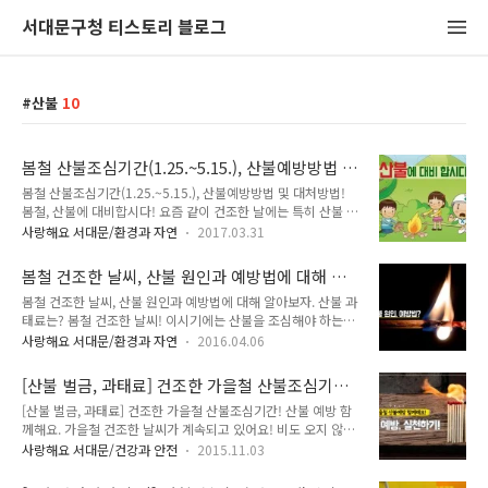
서대문구청 티스토리 블로그
산불
10
봄철 산불조심기간(1.25.~5.15.), 산불예방방법 및
대처방법!
봄철 산불조심기간(1.25.~5.15.), 산불예방방법 및 대처방법!
봄철, 산불에 대비합시다! 요즘 같이 건조한 날에는 특히 산불 예
방에 신경을 써주셔야 합니다. 산불이 발생했을 때? 어떻게 대처
사랑해요 서대문/환경과 자연
2017.03.31
하면 될까요? TONG지기와 함께 자세히 알아볼까요~ 산불이 발
생했나요? ▶ 산불 발견 시 119, 112, 서대문구청(☎ 02-330-
봄철 건조한 날씨, 산불 원인과 예방법에 대해 알
1300)으로 신고해주세요! ▶ 초기의 작은 산불을 진화하고자
아보자. 산불 과태료는?
봄철 건조한 날씨, 산불 원인과 예방법에 대해 알아보자. 산불 과
할 경우, 나뭇가지를 사용하여 두드리거나 덮어서 진화합시다
태료는? 봄철 건조한 날씨! 이시기에는 산불을 조심해야 하는데
▶ 산불은 바람이 불어가는 쪽으로 확산되므로 풍향을 감안하여
요. 우리나라의 산불의 71%가 봄철(2월~5월)에 집중적으로 발
산불의 진행경로에서 벗어납시다 ▶ 불길에 휩싸일 경우 당황하
사랑해요 서대문/환경과 자연
2016.04.06
생하고 있어요. 산불 예방을 위해 어떻게 해야 할까요? TONG지
지 말고 침착하게 주위을 확인하여 타버린 지역, 저지대, 수풀이
기와 함께 산불의 원인과 예방법에 대해 자세히 알아볼까요! ::
적은 지역. 도로. 바위 뒤 등으로 대피합시다. ▶ 불길에 휩싸일
[산불 벌금, 과태료] 건조한 가을철 산불조심기
봄철 산불 원인 가장 큰 원인은 바로 건조한 날씨 때문이에요. 봄
경우 당..
간! 산불 예방 함께해요.
[산불 벌금, 과태료] 건조한 가을철 산불조심기간! 산불 예방 함
에는 강수량이 적기 때문에 건조하고 나무가 머금고 있는 수분의
께해요. 가을철 건조한 날씨가 계속되고 있어요! 비도 오지 않아
양도 적어요. 봄에는 바람도 강하게 불기 때문에 산불이 발생하
서 가뭄이 심해지고 있는데요. 이런 시기에 산불발생이 빈번하게
면 진화하기도 힘듭니다. 또 날씨가 풀리면서 많은 분들이 산행
사랑해요 서대문/건강과 안전
2015.11.03
발생하게 됩니다. 특히 가을철 단풍놀이 등 증가하는 등산객으로
을 시작하는 시기이기도 합니다. 등산객들의 부주의로 인한 화기
인해 산불발생 위험이 높아지고 있어요. 가을철 산불조심기간은
관리로 산불이 발생하게 됩니다. :: 산불 에방법 산불은 한번 발