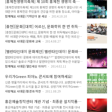
[홍제천생명의축제] 제 10회 홍제천 생명의 축제
2017년 그녀와 함께 아카시아 꽃길 걷기 ● 일 시 : 2017. 5.
발전소 외관입니다. 첫느낌이 ..
가 열립니다!
[홍제천생명의축제] 제10회 홍제천 생명의 축제가 열립니다! 서
13.(토) 오전 8시 ● 장 소 : 연희숲속쉼터(서대문구청 뒤편) ●
대문구의 홍제천은 주민들의 건강을 위한 운동 장소로, 아이들에
걷 는 길 : 안산자락길 전 구간(7km), 약 2시간 30분 소요 ● 특
게 자연체험학습장으로 인기 있는 곳입니다. 2003년부터 시작
별손님 : 임춘애('86년 아시안게임 육상 금메달) ● 부대행사 :
함께해요 서대문/기자단이 본 세상
2014.10.10
된 홍제천 복구 사업으로 죽었던 하천을 생명의 원천으로 바꾸기
문화공연 및 사진 이벤트, 경품 추첨 등 ● 접 수 : 5.1.(월)부터
까지 많은 노력이 있었습니다. 이를 기념하기 위해 2005년부터
사전 접수 / 당일 현장접수 가능 ● ..
[충현][문화][대학] 어르신, 문화학위 한 번 취득
시작된 홍제천 생명의 축제가 벌써 열번째로 열리게 됩니다.
해보시겠습니까?
[충현][문화][대학] 어르신, 문화학위 한 번 취득해보시겠습니
2014년 10월 11일과 12일 열리는 축제에 초대합니다! 홍제천
까? 서대문구에서는 배움, 특히 문화 배움에 뜻을 가진 어르신분
생명의 축제는 2005년부터 다양한 문화행사와 환경보호활동의
들을 위한 다양한 프로그램을 안내하고 있는데요! 나이는 숫자
중요성을 알리는 다양한 프로그램들이 마련되어 올해 제 10회
사랑해요 서대문/문화와 교육
2014.08.27
에 불과하다는 것, 우리 어르신들은 몸과 마음으로 보여주실 수
홍제천 생명의 축제를 열게 되었습니다. 오는 10월 11일과 12
있잖아요^^* 이번에 Tong에서는요~ 서대문구 충현동 주민센
일 홍제천 연가교 둔치 특설무대에서 열리는 이번 축제는 지난
[밸런타인데이 문화제안] 밸런타인데이! 문화와
터에서 운영되는 [충현 어르신 문화 대학] 프로그램을 소개하고
10년간의 발자취와 홍제천의 ..
데이트하세요~
밸런타인데이! 문화와 데이트하세요^^* 발렌타인데이에 계획
자 합니다~ [충현 어르신 문화대학]은 어르신들의 행복한 노후
있으세요? 솔로나 커플이나 발렌타인데이 계획 짜는건 쉬운일이
생활을 위해!! 생활건강, 노후설계, 가족관계, 역사강좌는 물론
아니죠? 서대문 TONG이 문화와 데이트 주선해 드릴까요? ▶
문화공연 관람 등 어르신들의 생활에 활력을 주고 격식에 맞는
함께해요 서대문/열린세상 이야기
2014.02.11
명화를 만나다 - 한국근현대회화 100선 조선일보사와 국립현대
여가 활동을 지원하는 프로그램입니다!! 또한 교양 있는 강사의
미술관이 공동으로 개최하는 본 전시는 3월 30일까지 덕수궁미
강의와 주변 문화시설을 이용을 통해 어르신들 사이의 소통 강화
우리가Green 피아노 콘서트에 참여하세요!
술관에서 열립니다. 이중섭의 '황소', 박수근의 '빨랫터', 김환기
도 기대하고 있어요^^* 문화대학에..
신촌 명물거리에서 피아노 콘서트가 개최됩니다. 오랜만에 우리
의 '산월' 등 1920~70년대 한국미술을 대표하는 작가 57명의
가Green신촌 의 소식을 들고 왔어요. 상반기에 우리가Green신
걸작 100점을 선보입니다. 매번 똑같은 데이트말고 이런 걸작들
촌은 총 5회의 오래뜰 행사와 신촌 대학연합축제를 개최했는데
과 함께하는 밸런타인데이는 어떠세요? 자세한 내용은
사랑해요 서대문/환경과 자연
2011.08.29
요. 오래뜰은 신촌에서 상시 개최되는 전시, 문화공연을 의미하
http://www.koreanpainting.kr/ 참고하세요^^ ▶ 억새미로
는거, 아시죠?^^ 5번째 오래뜰에서는 시민이 어떤 오래뜰 행사
공원 상암동 평화의공연 평화광장에는 2월 28일까지 억새를 이
홍은예술창작센터 개관 기념 - 최종운 설치작품
를 원하는지 알아보기 위해 직접 거리로 나가 설문조사를 했어
용하여 만든 멋진 '억..
전시회
홍은예술창작센터 개관 기념 - 최종운 설치작품 전시회를 다녀
요. 그 결과, 시민들은 음악공연, 퍼포먼스 등이 풍부한 볼거리가
와서 얼마 전 서울시가 야심차게 준비한 창작공간인 홍은예술창
많은 신촌을 원하는 것으로 나타났고요. 하반기에는 시민의 의견