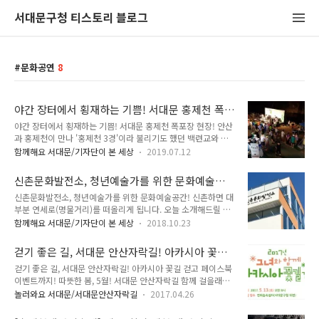
서대문구청 티스토리 블로그
문화공연
8
야간 장터에서 횡재하는 기쁨! 서대문 홍제천 폭
포장 현장!
야간 장터에서 횡재하는 기쁨! 서대문 홍제천 폭포장 현장! 안산
과 홍제천이 만나 '홍제천 3경'이라 불리기도 했던 백련교와 홍
연교 부근에 음악 분수, 인공폭포 등 친수공간을 조성하여 자연
함께해요 서대문/기자단이 본 세상
2019.07.12
과 사람이 어우러지는 홍제천폭포 마당이에요. 지난 6일 토요일
이곳에서 '야간 홍제천 폭포장'은 프리마켓과 벼룩시장, 문화공
신촌문화발전소, 청년예술가를 위한 문화예술공
연 등 다채로운 행사가 오후 4~9시까지 민과 관이 함께 협치로
간!
신촌문화발전소, 청년예술가를 위한 문화예술공간! 신촌하면 대
진행되었어요. ▲ 홍제천폭포장 야간 장터 모습 홍제천 폭포장
부분 연세로(명물거리)를 떠올리게 됩니다. 오늘 소개해드릴 곳
은 협치 경제산업분과에서 민과 관이 함께 의제 발굴로 18년 서
은 조금은 생소할 수 있는 곳인데요. TONG지기 강력 추천하는
울시 협치 의제 사업으로 선정되어 진행되는 것인데요. 홍제천
함께해요 서대문/기자단이 본 세상
2018.10.23
곳입니다. 집중! 집중!! 신촌은 청년들을 위한 공간들이 많이 있
폭포장이라는 명칭은 홍제천 폭포처럼 장터가 잘 되라는 의미도
는데요. 그중에서 오늘 소개할 곳은 '신촌문화발전소'입니다. 연
있고, 흐르는 물처럼 장터도 지속적으로 유지되면서 지역 경제도
걷기 좋은 길, 서대문 안산자락길! 아카시아 꽃길
세로를 기준으로 우측(이대 방면) 언덕진 골목에 신촌의 문화 아
폭포처럼 솟아 나오듯이 잘 이루어..
걷고 페이스북 이벤트까지!
걷기 좋은 길, 서대문 안산자락길! 아카시아 꽃길 걷고 페이스북
지트 공간인 '신촌문화발전소'가 위치해 있습니다. 생긴 지 1년
이벤트까지! 따뜻한 봄, 5월! 서대문 안산자락길 함께 걸을래요?
도 채 안되서 아직 모르는 분들이 많은것 같습니다. 위치 또한 원
^^ '2017년 그녀와 함께 아카시아 꽃길 걷기' 행사가 열립니
룸촌이 많은 골목에 있어서 일부러 찾아가지 않는다면 그냥 쉽게
놀러와요 서대문/서대문안산자락길
2017.04.26
다!! 안산자락길을 걷고 다양한 사진 이벤트, 비보이 공연까지 알
지나치기 쉬운 공간이죠. 그래서 오늘 '신촌문화발전소'를 알리
차게 준비했답니다~ TONG지기와 함께 자세히 알아볼까요
기 위해 직접 방문했습니다. ▲ 신촌문화발전소 외관 신촌문화