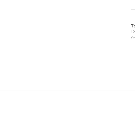
방
T
To
문
자
Ye
수