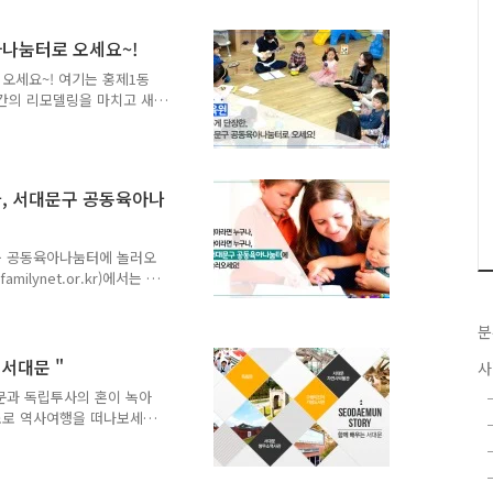
과가 있습니다. 모유수유는
, 각종 면역체와 영양분이
아나눔터로 오세요~!
다. 모유는 알레르기 걸릴
치아건강과 얼굴 근육 발달에
 오세요~! 여기는 홍제1동
유를 잘 나오게 하는 방법
주간의 리모델링을 마치고 새
도서, 장난감소독기, 모유수
 걱정을 한시름 덜어 들일
마가 선생님이 되어 아이와
이 함께 성장할 수 있도록
나, 서대문구 공동육아나
되어 있다는 점! 지기가 한
니다^^) [보육원] 엄마라
터에 놀러오세요! 지기는 너
문구 공동육아나눔터에 놀러오
ilynet.or.kr)에서는 지
 가족돌봄나눔, 가족교육·
량강화 등 좋은 일은 많이
분
아나눔터를 삼성생명 후원으
친화적인 환경을 조성하고
서대문 "
사
단장되었습니다. 서대문구 공
문과 독립투사의 혼이 녹아
 함께 만들어가는 공간으로
소로 역사여행을 떠나보세요
소독기와 모유 수유실 등이
딸을 기리기 위해 건립금을
서관으로 책의 향기를 느끼
물관에 오면 아이들의 상상력이