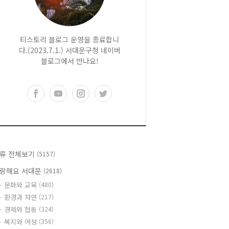
티스토리 블로그 운영을 종료합니
다.(2023.7.1.) 서대문구청 네이버
블로그에서 만나요!
류 전체보기
(5157)
랑해요 서대문
(2618)
문화와 교육
(480)
환경과 자연
(217)
경제와 협동
(324)
복지와 여성
(356)