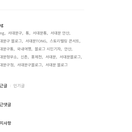
ag
ng,
서대문구,
통,
서대문통,
서대문 안산,
대문구 블로그,
서대문TONG,
스토리텔링 콘서트,
대문구통,
국내여행,
블로그 시민기자,
안산,
대문형무소,
신촌,
홍제천,
서대문,
서대문블로그,
대문구청,
서대문구블로그,
서대문 블로그,
근글
인기글
근댓글
지사항