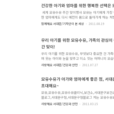
쑥쑥 자란답니다. 독립문이 있는 곳 서대문구 무악재
건강한 아기와 엄마를 위한 행복한 선택은
면 도로가에 널찍하게 자리하고 있는 독립문 공원이 
산이 보이고 나무도 우거져 잠시 쉬어가기 좋은 쉼터
세계 모유수유 주간 맞이행사 모유는 아기에게 가장
을 닮은 이국적인 모양새로 우뚝 서서 눈길을 끄는 것
한 엄마에게도 다시 예전의 몸으로 돌아가게 하는 처
적 제32호)입니다...
유수유 주간을 맞아 모유의 중요성을 알리고 지역사회
함께해요 서대문/기자단이 본 세상
2011.08.19
를 얻고자 서대문구에서 을 서대문구 이진아기념도서관에
시 30분에 열었어요. 내 아기에게 모유를 먹이겠다고
지원군인 아빠, 그리고 할머니가 함께 하는 행복한 시
우리 아기를 위한 모유수유, 가족의 관심이 
다. ^^ 참가 접수 및 신생아 안아보기 체험 행사에 
간 맞이!
를 내고 행사에 참여할 수 있었는데요. 행사전 '신생아
날 아기를 기대하며 체험해 보는 시간을 가졌습니다. 세
우리 아기를 위한 모유수유, 무엇보다 중요한 건 가족
며 웃는 아이와 눈을 맞추고 미소 짓는 어머니의 모
은 없습니다. 매년 8월 1일 ~ 8월 7일이 모유수유
사랑해요 서대문/건강과 안전
2011.07.27
요? 그러나 우리나라 여성의 사회 참여가 점점 늘어
아기들이 점점 사라지고 있어요. 모유는 신이 어머니
기에게 가장 필요한 영양뿐만 아니라 엄마와의 사랑의
모유수유가 아가와 엄마에게 좋은 점, 서
첫 번째 통로 랍니다. 엄마와 아이가 행복한 나라를 
초대해요~
심과 사회의 배려가 함께 있어야겠죠? 오늘은 TONG
기 나누겠습니다^^ 아이에게 가장 좋은 음식 – 엄마의
모유,모유수유,모유수유클리닉,보건소,서대문구보건
아기에게 ..
블로그,서대문구청,서대문구청블로그 저는 모유수유보
현대적이고 좋다는 분위기 속에서 자랐어요. 하지만 
사랑해요 서대문/건강과 안전
2011.03.15
에게 훨씬 더 좋다는 의견이 많은데요. 간단히 생각해
소에 주는 우유를 가공까지 한 분유와 비교해 봤을 