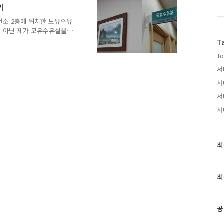
있는 경우를 제외하고는 아가
기
즘은 공공장소에도 모유수유
보건소 2층에 위치한 모유수유
있고요. 또 모유수유하는 방
도 아닌 제가 모유수유실을
유수유를 할 수 있다고 하네
 넷째 주 화요일 오전 10
T
행되는데요, 전화로 미리 신
To
 참석했지요! 서대문구 보건
이랍니다. 입구부터 깔끔하
서
한 것 같아 마음에 들었습
서
 김효진 강사의 강의도 매우
서
유에 대해 강의하는 김효진
서
최
최
근
글
과
최
인
기
글
공