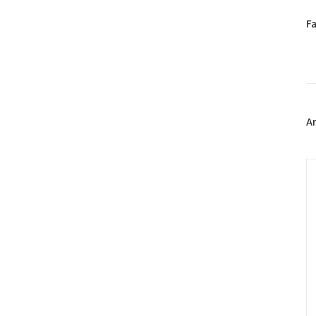
페
F
이
스
북
트
위
터
플
A
러
그
인
C