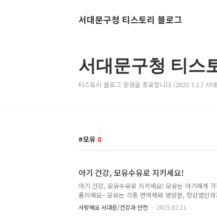
서대문구청 티스토리 블로그
서대문구청 티스
티스토리 블로그 운영을 종료합니다.(2023.7.1.) 
모유
8
아기 건강, 모유수유로 지키세요!
아기 건강, 모유수유로 지키세요! 모유는 아기에게 가
품이에요~ 모유는 각종 면역체와 영양분, 항감염인자
강과 성장을 도와준답니다. 지기와 함께 우리 아이 
사랑해요 서대문/건강과 안전
2015.02.11
모유수유는 엄마에게 좋아요! 산후 자궁수축 및 체중