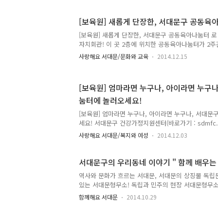
있답니다. 정신건강, 터울조절과 유방암 예방에도 효
아기에게 좋아요! 모유는 영양이 풍부하고 위생적이며
[보육원] 새롭게 단장한, 서대문구 공동육
들어있어 평생 아기의 건강과 성장발육에 도움을 줍니
확율을 감소키시고 IQ, EQ 발달에 도움을 줍니다. 
[보육원] 새롭게 단장한, 서대문구 공동육아나눔터 로
도움을 주고, 빈혈과 비만 가능성을 감소시킵니다. 모
자치회관! 이 곳 2층에 위치한 공동육아나눔터가 2
모유를 하루에..
롭게 문을 열었습니다! 나눔터는 연령대별 장난감과 
사랑해요 서대문/문화와 교육
2014.12.15
유실 등을 갖추고 있어 영유아를 양육하는 부모님들의
것으로 지기는 예상합니다!!! 공동육아나눔터에는 엄
소통하고 이웃 간 육아 정보를 공유하며 동네 아이들
[보육원] 엄마라면 누구나, 아이라면 누구
엄마의 재능을 활용한 '자녀 양육 품앗이 모임'이 구성
눔터에 놀러오세요!
번 소개해드렸었죠? (↓를 누르시면 자세히 알 수 있답
면 누구나, 아이라면 누구나, 서대문구 공동육아나눔
[보육원] 엄마라면 누구나, 아이라면 누구나, 서대
무 자랑..
세요! 서대문구 건강가정지원센터(바로가기 : sdmfc.fam
역 주민의 삶의 질 향상과 건강한 가정을 만들기 위해
사랑해요 서대문/복지와 여성
2014.12.03
문화, 가족상담, 지역사회연계, 아이돌봄지원, 가족역
하는 곳이죠! 서대문구 건강가정지원센터의 공동육
로 지난 10월 리모델링을 실시하여 지역중심의 양육
서대문구의 우리동네 이야기 " 함께 배우는 
아이들이 신나게 뛰어 놀 수 있는 공간으로 새롭게 
역사와 문화가 흐르는 서대문, 서대문의 상징물 독립
동육아나눔터는 아이를 양육하는 부모님과 아이들이
있는 서대문형무소! 독립과 민주의 현장 서대문형무
연령대별 장난감과 도서들이 비치되어 있고 장난감 
~나라사랑의 실천 어렵지 않아요~^^ 책을 좋아하던 
준비되어 어린아..
함께해요 서대문
2014.10.29
기부한 부모님의 사랑으로 지어진 구립이진아기념도
러 떠나보아요. 와!! 공룡이다~~!! 서대문자연사박