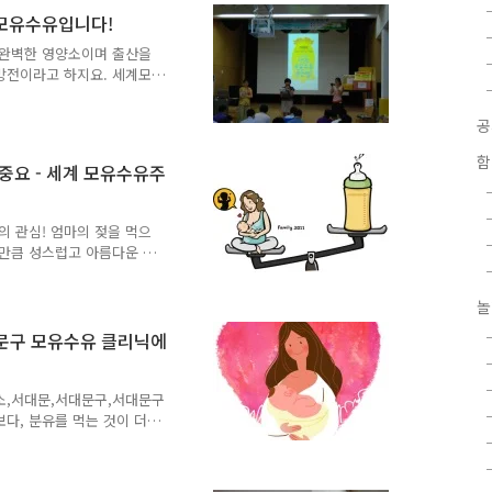
 고개를 신나게 내려오다 보
 모유수유입니다!
나타납니다. 머리 위로 인왕
죠. 길가에서 파리의 개선문
 완벽한 영양소이며 출산을
이 있는 데 바로 독립문(사
방전이라고 하지요. 세계모
와 병원 등의 관심과 지지
서 7월 30일(토) 오후 3
 다짐한 젊은 엄마와 든든한
간에 Tong도 함께 했습니
함
중요 - 세계 모유수유주
참가한 임산부 부부는 참가비
 안아보기 체험'에서 곧 만
..
의 관심! 엄마의 젖을 먹으
습만큼 성스럽고 아름다운 것
주간이라는 것을 알고 계신가
나면서 그만큼 모유를 먹는
놀
에게만 허락한 특권이요, 아
 교감을 할 수 있는 가장
대문구 모유수유 클리닉에
만들기 위해서는 가족의 관
과 함께 모유에 대해서 이야
 사랑, 모유 엄마 젖만큼
소,서대문,서대문구,서대문구
다, 분유를 먹는 것이 더
최근들어 다시 모유가 아기
봐도 엄마가 주는 모유와,
때 당연히 아가에게는 모유가