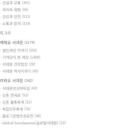
건설과 교통
(301)
자치와 청렴
(90)
건강과 안전
(522)
소통과 참여
(324)
공지
(15)
께해요 서대문
(2179)
열린세상 이야기
(550)
기자단이 본 세상
(1400)
서대문 건강밥상
(28)
서대문 역사이야기
(45)
러와요 서대문
(342)
서대문안산자락길
(69)
신촌 연세로
(92)
신촌 물총축제
(21)
독립민주축제
(76)
블로그콘텐츠공모전
(48)
Global Seodaemun(글로벌서대문)
(22)