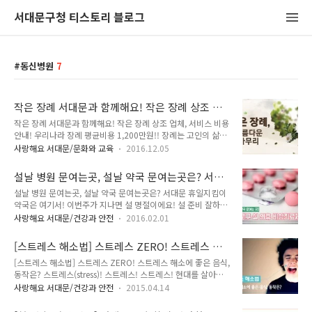
서대문구청 티스토리 블로그
동신병원
7
작은 장례 서대문과 함께해요! 작은 장례 상조 업
체, 서비스 비용 안내!
작은 장례 서대문과 함께해요! 작은 장례 상조 업체, 서비스 비용
안내! 우리나라 장례 평균비용 1,200만원!! 장례는 고인의 삶을
정리하고 유족의 슬픔을 위로하는 숭고한 애도 의식입니다. 그러
사랑해요 서대문/문화와 교육
2016.12.05
나 오랜 유교문화의 영향과 체면 과시를 중시하는 장례문화로 인
해 본래 장례의 의미가 퇴색되어 가고 있답니다. 장례를 간소하
설날 병원 문여는곳, 설날 약국 문여는곳은? 서대
게 치르면, 부모에세 효를 다하지 않는다고 생각은 그릇된 인식
문 휴일지킴이약국은 여기서!
설날 병원 문여는곳, 설날 약국 문여는곳은? 서대문 휴일지킴이
입니다. 유족에게도 부담되고, 부와 명예를 과시하는 식의 장례
약국은 여기서! 이번주가 지나면 설 명절이에요! 설 준비 잘하고
는 개선되어야 합니다! 현재 장례문화를 개선하기 위해 서대문
계신가요? 2016년 설 연휴는 총 5일간의 휴일이 주어집니다. 휴
과 함께 해주세요~!! 작은 장례 실천을 돕기 위해 서대문구에서
사랑해요 서대문/건강과 안전
2016.02.01
일이 긴만큼 걱정되는 것이 있는데요. 혹시 감기라도 걸리면 어
준비했습니다. ○ 동신병원과 협약, 장례식장 빈소이용료 10%
떻하지? 병원, 약국이 문은 열었을까? 이런 고민을 TONG지기
할인 [별관 30%] ※ 작은 장례실천 서약서 작성자 - 위치 : 서대
[스트레스 해소법] 스트레스 ZERO! 스트레스 해
가 해결해 드릴게요. 서대문구는 구민들이 건강하고 안전하게 연
문구 연희로 272..
소에 좋은 음식, 동작은?
[스트레스 해소법] 스트레스 ZERO! 스트레스 해소에 좋은 음식,
휴를 보낼 수 있도록 2016년 2월 6일(토)부터 2월10일(수)까지
동작은? 스트레스(stress)! 스트레스! 스트레스! 현대를 살아가
5일간 비상진료체계를 운영합니다. 서대문보건소는 연휴기간
는 우리들의 주적! 바로 스트레스 아닐까요? 많은 사람들이 스트
중 진료공백을 방지하기 위해 당직의료기관 및 휴일지킴이 약국
사랑해요 서대문/건강과 안전
2015.04.14
레스라는 말을 입에 달고 살아가고 있는데요. 여러분은 어떠신가
을 지정, 운영하게 된답니다. 연세대학교 신촌세브란스병원, 동
요? 스트레스를 제대로 관리해야 건강을 찾을 수 있답니다. 지기
신병원 등 관내 2개 응급의료기관은 24시간 비상진료체계를 가