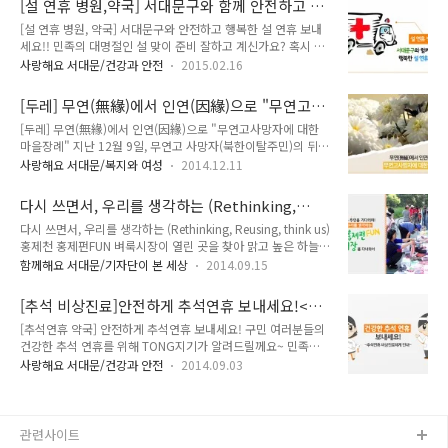
[설 연휴 병원,약국] 서대문구와 함께 안전하고 행
와 함께 스트레스 잡으러 출발해 볼까요~ 스트레스 해소에 좋은
동, 응급환자 발생 시 신속..
복한 설 연휴 보내세요!!
[설 연휴 병원, 약국] 서대문구와 안전하고 행복한 설 연휴 보내
음식 초콜릿 : 울적한 기분을 단시간에 UP! 매운 음식 : 담담증이
세요!! 민족의 대명절인 설 맞이 준비 잘하고 계신가요? 혹시 설
뻥 뚫린다! 차(茶) : 마음에 안정을 준다 호두, 아몬드 : 지친 마음
연휴에 감기라도 걸리면 어떻하지..? 비상 상황이 생기면 어떻하
을 편안하게 우유 : 신경이 곤두설 때 최고! 바나나 : 긴장된 몸과
사랑해요 서대문/건강과 안전
2015.02.16
지?? 이런 고민은 지기가 해결해 드릴게요!! 우리 서대문구는 구
마음을 달래준다 스트레스 해소에 좋은 동작 각 근육군을 10초
민들이 건강하고 안전하게 연휴를 보낼 수 있도록 2015년 2월
간 긴장시키고, 20초간 이완시키면서 춤을 내쉴 때 '편..
[두레] 무연(無緣)에서 인연(因緣)으로 "무연고사
18일(수요일)부터 2월 22일(일요이)까지 5일간 비상진료대책
망자에 대한 마을장례"
[두레] 무연(無緣)에서 인연(因緣)으로 "무연고사망자에 대한
기간으로 설정하고 의료기관 및 약국과 협조하여 비상진료체계
마을장례" 지난 12월 9일, 무연고 사망자(북한이탈주민)의 뒤안
를 가동합니다!! 일목요연하게 한눈에 정리 들어갑니다!! 2015
길, '또 하나의 가족 서대문구 마을장례지원단 '두레'가 배웅하였
년 설 연휴 비상진료체계 운영 안내 설 연휴 기간 중 응급환자 발
사랑해요 서대문/복지와 여성
2014.12.11
다는 소식 전해드립니다. 두레란? 무연고 사망자가 발생하면 시
생에 대비해 당직의료기관 및 당번약국을 지정·운영하여 구민
신처리 업체에서 바로 화장하여 납골에 안치하는 기존의 절차대
들의 의료이용에 불편이 없도록 운영하고자 합니다. 운영기간 :
다시 쓰면서, 우리를 생각하는 (Rethinking,
신 마을장례지원단이 또 하나의 가족이 되어 장례서비스 제공 및
2015. 02. 1..
Reusing, think us) 홍제천 홍제펀FUN 벼룩시
다시 쓰면서, 우리를 생각하는 (Rethinking, Reusing, think us)
지역의 상주역할을 하게 되었습니다. 또한 무연고사망자 발생하
장이 열린 곳을 찾아
홍제천 홍제펀FUN 벼룩시장이 열린 곳을 찾아 맑고 높은 하늘과
면 지정된 관내병원은 사망자를 안치하고, 사망자에 대한 무료
초가을 바람이 기분 좋게 느껴지는 토요일 오후(9월 13일) 1시
안치 및 장례서비스를 제공할 수 있는 추모공간을 지원하게 됩니
함께해요 서대문/기자단이 본 세상
2014.09.15
부터 5시까지 홍제천 폭포마당에서 벼룩시장이 열렸습니다. 올
다. (더욱 자세한 정보를 알고싶으시면 ↓를 눌러주세요) [서대
들어 세 번째 열린 벼룩시장이지요~^^ 서대문구 주민뿐만 아니
문구 마을장례지원] 무연고 사망자의 뒤안길 "또 하나의 가족"
[추석 비상진료]안전하게 추석연휴 보내세요!<추
라 누구나 참여할 수 있는 벼룩시장 현장에 Tong이 함께 했답니
서대문구 마을장례지원단 가 배웅합..
석연휴 비상진료체계 안내>
[추석연휴 약국] 안전하게 추석연휴 보내세요! 구민 여러분들의
다~ 홍제천 홍제펀FUN 벼룩시장 “제 수명대로 살고 싶은 것은
건강한 추석 연휴를 위해 TONG지기가 알려드릴께요~ 민족의
사람이나 물건이나 마찬가지입니다. 오래오래 살리고 싶은 물건
대명절 추석!! 이번 추석은 대체공휴일을 지내시는 분들에게는
을 가져오세요. 물건을 살리는, 살 분과 천생연분 맺어드립니
사랑해요 서대문/건강과 안전
2014.09.03
긴 연휴 기간이 될꺼 같은데요! 긴 연휴 기간 만큼이나 TONG지
다.” ▶ 일 시 : 6월 14일(토), 28일(토) / 9월 13일(토), 27일
기가 걱정거리가 생겼답니다. 구민 여러분들에게 갑자기 응급상
(토) 10월 11일(토), 25일(토) / ..
황이 생긴다면..? 그래서 준비했습니다 ~^^ 구민들이 건강하고
안전한 연휴를 보낼 수 있도록 추석 연휴를 비상진료대책 기간으
관련사이트
로 설정하였답니다!! 의료기관 및 약국과 협조하여 비상진료체