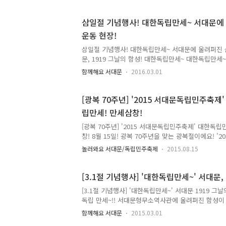
는 곳이 있었다. 바로 서대문구 문화회관 소극장에서
있었다. ▲ 공연 연습하는 장면 서대문구는 2016년 
삼일절 기념행사! 대한독립만세~ 서대문에
문 연극인과 일반인이 함께 연극을 배우고 공연하는 
운동 현장!
참여한 주민들은 유관순 열사가 이화학당 다닐 때부터
립운동 모습을 공연했다. 시민들은 4월 4일부터 매
삼일절 기념행사! 대한독립만세~ 서대문에 울려퍼진 
부 세미나실..
문, 1919 그날의 함성! 대한독립만세~ 대한독립만세
역사관에 함성이 울려퍼졌어요. 그날의 아픔과 감동을
함께해요 서대문
2016.03.01
이 함께 해주셨습니다. TONG지기도 현장에서 함께했
운 무언가를 느낄 수 있었어요. 그날의 함성이 재현된
요! 많은 분들이 그날의 아픔과 감동을 함께하기 위해
[광복 70주년] '2015 서대문독립민주축
의미를 다시 한번 생각하고 마음에 새길 수 있는 시
립만세! 만세삼창!
에 가지고 있는 뭉클한 감정! 추운 날씨였지만 여러
는 뜨거웠답니다. 서대문형무소역사관에서 오늘 오후 
[광복 70주년] '2015 서대문독립민주축제' 대한독
다~ 역사의..
창! 8월 15일! 광복 70주년을 맞는 광복절이에요! '
서 함께 한 삼세삼창! 그 현장을 전해드립니다! 고난
놀러와요 서대문/독립민주축제
2015.08.15
과 민주화를 이루어낸 기쁨! 그 소중한 가치를 함께 
삼창이 울려퍼진 '서대문독립민주축제'의 현장!! 태극
의 의미를 생각하는 광복절이 되었으면 헤요!! 태극기 
[3.1절 기념행사] '대한독립만세~' 서대문,
[3.1절 기념행사] '대한독립만세~' 서대문 1919 그
독립 만세~!! 서대문형무소역사관에 울려퍼진 함성이
절 맞아 우리 서대문구에서 의미있는 3.1절 행사가 열렸어
함께해요 서대문
2015.03.01
날의 함성" 이란 슬로건으로 열린 감동의 현장~ 지기