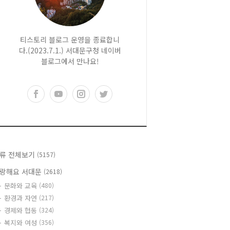
티스토리 블로그 운영을 종료합니
다.(2023.7.1.) 서대문구청 네이버
블로그에서 만나요!
류 전체보기
(5157)
랑해요 서대문
(2618)
문화와 교육
(480)
환경과 자연
(217)
경제와 협동
(324)
복지와 여성
(356)