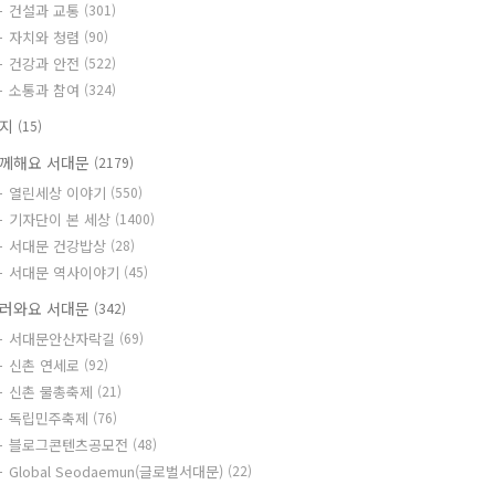
건설과 교통
(301)
자치와 청렴
(90)
건강과 안전
(522)
소통과 참여
(324)
공지
(15)
께해요 서대문
(2179)
열린세상 이야기
(550)
기자단이 본 세상
(1400)
서대문 건강밥상
(28)
서대문 역사이야기
(45)
러와요 서대문
(342)
서대문안산자락길
(69)
신촌 연세로
(92)
신촌 물총축제
(21)
독립민주축제
(76)
블로그콘텐츠공모전
(48)
Global Seodaemun(글로벌서대문)
(22)