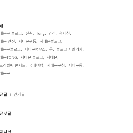
ag
대문구 블로그,
신촌,
Tong,
안산,
홍제천,
대문 안산,
서대문구통,
서대문블로그,
대문구블로그,
서대문형무소,
통,
블로그 시민기자,
대문TONG,
서대문 블로그,
서대문,
토리텔링 콘서트,
국내여행,
서대문구청,
서대문통,
대문구,
근글
인기글
근댓글
지사항