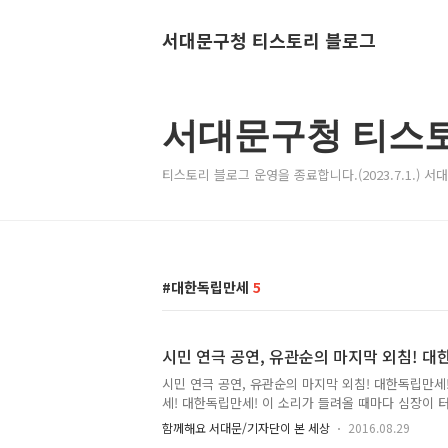
서대문구청 티스토리 블로그
서대문구청 티스
티스토리 블로그 운영을 종료합니다.(2023.7.1.) 
대한독립만세
5
시민 연극 공연, 유관순의 마지막 외침! 대
시민 연극 공연, 유관순의 마지막 외침! 대한독립만세
세! 대한독립만세! 이 소리가 들려올 때마다 심장이 터
리는 자유로운 나라를 갈망하는 우리 민족의 염원이었다
함께해요 서대문/기자단이 본 세상
2016.08.29
살 학생들 서대문구는 지난 7월 29일 태극기를 손에