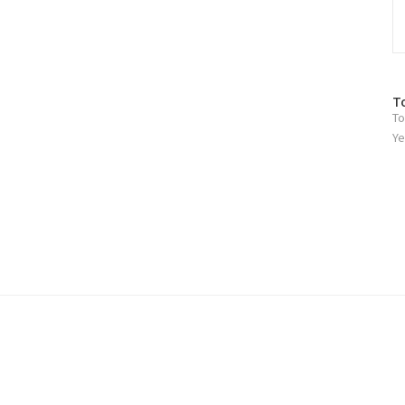
방
T
To
문
자
Ye
수