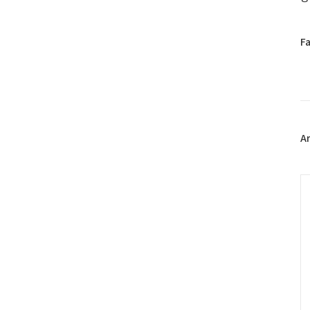
페
F
이
스
북
트
위
터
플
A
러
그
인
C