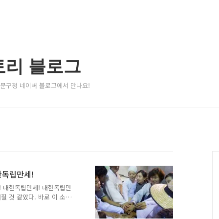
토리 블로그
서대문구청 네이버 블로그에서 만나요!
한독립만세!
! 대한독립만세! 대한독립만
질 것 같았다. 바로 이 소
! ▲ 이화학당 다니는 17
 들고 대한독립만세를 외치