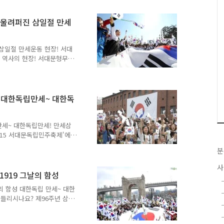
 시민 연극 공연을 발표하고
광복 71주년을 맞이하여 전
 울려퍼진 삼일절 만세
기회를 제공했어요. 연극에
 옥고를 치를 때까지의 독
주 서대문구도시관리공단 본
삼일절 만세운동 현장! 서대
~ 역사의 현장! 서대문형무소
 함께 하기 위해 많은 분들
는데요. 마음 한켠에 뜨거
 현장! 지금부터 만나볼까
 자리해주셨어요~ 3.1절의
제' 대한독립만세~ 대한독
간이였는데요! 저마다 마음속
분의 애국심으로 현장의 열기
6시까지 함께 할 수 있답니
립만세~ 대한독립만세! 만세삼
2015 서대문독립민주축제'에
과 역사를 딛고 민족을 독립
분
만나볼까요~ 아리랑과 만세
기를 흔들며 모두 함께 그날
사
게양 잊지 마시고요 !!
 1919 그날의 함성
날의 함성 대한독립 만세~ 대한
 들리시나요? 제96주년 삼일
요!! "서대문, 1919 그
가 역사적인 현장에 빠질 수