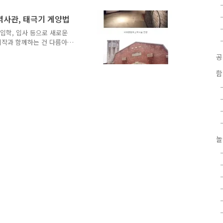
요 ~ 서대문역사어린이합창단
^^ 아이들의 아름다운 목소
역사관, 태극기 게양법
하는 3.1독립만세 운동 재
 해주셨답니다! 민속대표 독
 입학, 입사 등으로 새로운
진이 이어졌어요!..
시작과 함께하는 건 다름아
벗어나고자 했던 독립열사들의
 대한민국 역사에서 3.1운동
년 국경일로 지정한 것이랍니
함
 땀에 감사하는 마음을 갖는
 이야기 일제치하 수모의 역
에 항거하고 독립선언서를 발
당시 제국주의를..
놀