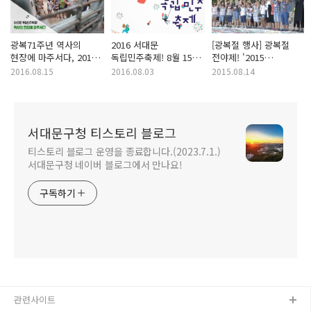
광복71주년 역사의
2016 서대문
[광복절 행사] 광복절
현장에 마주서다, 2016
독립민주축제! 8월 15일
전야제! '2015
서대문 독립민주축제
광복절 행사는
서대문독립민주축제'를
2016.08.15
2016.08.03
2015.08.14
후기!
서대문형무소역사관에서!
시작합니다.
서대문구청 티스토리 블로그
티스토리 블로그 운영을 종료합니다.(2023.7.1.)
서대문구청 네이버 블로그에서 만나요!
구독하기
관련사이트