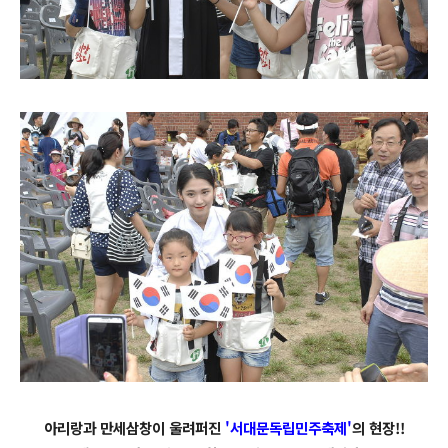
아리랑과 만세삼창이 울려퍼진
'서대문독립민주축제'
의 현장!!