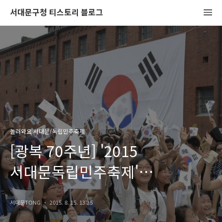
서대문구청 티스토리 블로그
놀러와요 서대문/독립민주축제
[광복 70주년] '2015
서대문독립민주축제'
대한독립만세~ 대한독립만세!
서대문TONG
2015. 8. 15. 13:25
만세삼창!