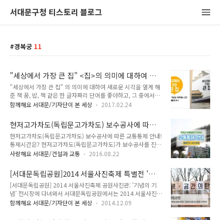
서대문구청 티스토리 블로그
경복궁
11
"세상에서 가장 큰 집" <집>의 의미에 대하여 새
로운 시각을 열게 해준 책
"세상에서 가장 큰 집" 의 의미에 대하여 새로운 시각을 열게 해
준 책 꿈, 밥, 책 같은 한 글자짜리 단어를 좋아하고, 그 중에서도
'집'을 좋아하여 건축 전문기자가 된 구본준의 저서 을 읽었습니
함께해요 서대문/기자단이 본 세상
2017.02.24
다. 한겨례신문사에서 문화부 기자로 일하면서 건축에 관련된 수
많은 기사를 소개했던 작가는 2014년 해외 연수 중 갑자기 세상
현저고가차도(독립문고가차도) 보수공사에 따른
을 떠났다고 합니다. 그가 떠나고 남은 가족이 그의 노트북에 담
교통통제 안내! 통제시간은?
현저고가차도(독립문고가차도) 보수공사에 따른 교통통제 안내!
겨 있던 원고들을 정리하여 책으로 엮어낸 것이어서 일찍 세상을
통제시간은? 현저고가차도(독립문고가차도)가 보수공사를 진행
떠난 작가에 대한 안타까움이 많았던 책읽기 였지요. 세상의 모
하게 됩니다!! 편도 2개 차로 중 1개 차로를 교통통제하게 되는
든 건물은 넓은 의미에서 모두 '집' 이지요. 가족들이 거주 하는
사랑해요 서대문/건설과 교통
2016.08.22
데요. 이번 공사는 현저고가차도의 난간교체 등 노후된 시설물을
곳, 황제가 살았던 궁전, 유럽의 많고 많은 대성당, 박물관 등등
보수하여 시민의 안전을 확보하기 위하여 시행하게 되었습니다!
모든 건축물은 '집'에서 시작된 것이 아닐까요? 책을 통해 새롭
[서대문독립공원]2014 서울사진축제 특별전 '기
:: 교통통제 기간, 시간 안내 노 선 위 치 방 향 통 제 기 간 통 제
게 알게..
념의 기념'전시장에 다녀와서
[서대문독립공원] 2014 서울사진축제 공원사진관: '기념의 기
시 간 성산로 현저고가차도 사직터널(경복궁) → 금화터널(신촌)
념' 전시장에 다녀와서 서대문독립공원에서는 2014 서울사진축
방향 2016.8.22.(월) ~ 8.28.(일) (야간) 22:00 ~ 익일6:00 금
제 특별전이 열리고 있습니다. 2014 서울사진축제는 지난 11월
화터널(신촌) → 사직터널(경복궁)방향 2016.8.29.(월) ~ 9.4.
함께해요 서대문/기자단이 본 세상
2014.12.09
13일부터 서울역사박물관과 서대문독립공원에서 전시되고 있
(일) ※ 기상상황 및 현장사정에 따라 일정이 변경될 수 있습니
는데요, 1부는 '여가의 탄생'이라는 주제로 서울역사박물관 로비
다. ▲ 현저고가(독립문고가차도) 위치도 보..