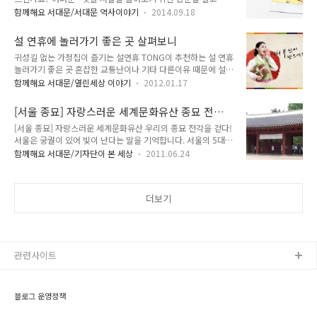
시나요? 옛날에는 서울을 동서남북으로 둘러싸고 있는 사대문이
로만이 갖고 있는 문화행사를 통해 역동성와 활기를 생생하게 보
함께해요 서대문/서대문 역사이야기
2014.09.18
나 사소문을 거쳐야만 한양, 지금의 서울로 들어올 수 있었답니
여주고 있답니다! 서대문 안산에서 보는 서울이라는 주제로 서
다. 서울을 지키는 문은 모두 8개지만, 모두가 문의 기능을 한 것
울의 여러 모습과 불꽃축제를 바라보는 멋진 전경을 통하여 서대
설 연휴에 놀러가기 좋은 곳 살펴보니
은 아니랍니다.(0_0)? 만들어놓고 나서 풍수지리적 이유 등으로
문안산이 얼마나 멋진 곳인지 소개하고 있..
귀성길 없는 가정집이 즐기는 설연휴 TONG이 추천하는 설 연휴
거의 열지 않았던 문도 있었다네요~ 다행히 요새 서울 성곽길 투
놀러가기 좋은 곳 혼잡한 교통난이나 기타 다른이유 때문에 설연
어가 활발히 이루어지면서, 사대문과 사소문에 대한 역사를 같이
휴에도 시골에 내려가지 않는 가족들도 있지요? 하지만 그렇다
알아보고자 TONG지기가 출동했답니다^^ 성곽길 자체가 이 문
함께해요 서대문/열린세상 이야기
2012.01.17
고해서 1년 중 한번인 설연휴, 가족들과 보내지 않으면 굉장히
들을 연결한 것이기에, 자연스럽게 문들을 관찰할 수 있겠죠? 옛
섭섭하겠지요. 이럴땐 간만에 가족끼리 교외로 시외로 나들이를
날 지도로 살펴보는 사대문과 사소문 동대문이나 남대문이라고
[서울 종묘] 자랑스러운 세계문화유산 종묘 전각
가보는 것은 어떨까요? 겨울바다로, 혹은 가벼운 트래킹을 즐기
흔히 말하는 이문들은 정확..
을 걷다!
[서울 종묘] 자랑스러운 세계문화유산 우리의 종묘 전각을 걷다!
러 조금은 먼 곳으로 떠나보시면 설연휴를 즐겁고 알차게 보내실
서울은 궁궐이 있어 빛이 난다는 말을 기억합니다. 서울의 5대
수 있을겁니다.^^ 서울에서 즐기는 문화체험 전통과 현대의 문
궁인 경복궁, 덕수궁, 창경궁, 창덕궁, 종묘는 우리의 문화를 대
화를 모두~만나보세요. 문화재청은 설날을 맞아 설 당일인 23일
함께해요 서대문/기자단이 본 세상
2011.06.24
표하는 궁궐이지요. 그런데 이 종묘의 멋을 알지 못하는 분들이
궁궐 및 종묘, 조선왕릉 및 현충사를 무료 개방합니다. 아울러 연
더러 있다는 사실에 조금 놀랐답니다. 종묘는 유네스코 세계문화
휴기간 중 한복 차림의 관람객은 무료관람의 혜택을 주고 있죠.
유산에도 등록되었을 만큼 우리 전통의 멋과 기품이 배어있는 아
또 설 연휴기간 중 궁을 중심..
더보기
름다운 곳인데 말이죠. 요즘 젊은 이들은 덕수궁 돌담길과 경복
궁의 매력은 알지만 서울의 5대 궁에 대해서는 잘 모를 것으로
알아요. 그래서 아름다운 종묘의 멋을 전해드리고자, 종묘에 다
녀왔습니다 ^^ 600년 넘는 전통을 자랑하는 종묘의 특별한 문
화 종묘는 조선시대 역대 왕과 왕비의 신주를 모시고 제사를 지
관련사이트
내는 사당으로 1995년에 유..
블로그 운영정책