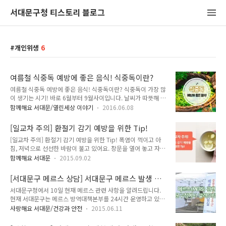
서대문구청 티스토리 블로그
개인위생
6
여름철 식중독 예방에 좋은 음식! 식중독이란?
여름철 식중독 예방에 좋은 음식! 식중독이란? 식중독이 가장 많
이 생기는 시기! 바로 6월부터 9월사이입니다. 날씨가 따뜻해 지
면서 특히 음식관리에 더 신경써주셔야 하는데요. tong지기와
함께해요 서대문/열린세상 이야기
2016.06.08
함께 식중독의 정체부터 밝혀볼까요! 식중독 꼼짝마!!! :: 식중독
이란? 인체에 유해한 미생물이나 유독물질에 오염된 음식물 섭
[일교차 주의] 환절기 감기 예방을 위한 Tip!
취로 발생되는 질환입니다. 식중독 증상으로는 복통, 구토, 설사,
[일교차 주의] 환절기 감기 예방을 위한 Tip! 폭염이 꺽이고 아
발열 등이 있어요. 음식을 섭취하고 나서 이런 증상을 보인다면
침, 저녁으로 선선한 바람이 불고 있어요. 창문을 열어 놓고 자면
가까운 병원이나 보건소를 찾아서 치료를 받으세요 식중독 예방
춥다고 느낄 정도인데요. 하지만 낮에는 아직까지 더위가 기승을
에 좋은 음식이 있을까요? 지금부터 tong지기와 함께 알아봐요
함께해요 서대문
2015.09.02
부리고 있답니다. 이렇게 아침 저녁으로 일교차가 크게 벌어질때
~ ^^ :: 식중독 예방에 좋은 음식 01. 매실 매실에 들어있는 피크
건강관리에 더욱 신경써야 하는데요. 면역력이 급격하게 떨어져
린산이라는 성분이 독성물질을 분해하는 효과가 있어요! 식중독
[서대문구 메르스 상담] 서대문구 메르스 발생 및
서 감기에 걸리기 쉬운 때입니다. 조금만 신경 쓰면 예방이 가능
예방뿐 아니라 ..
대응 현황을 알려드립니다.
서대문구청에서 10일 현재 메르스 관련 사항을 알려드립니다.
합니다. 환절기 감기 예방을 위한 생활 속 Tip! 지기와 함께 알아
현재 서대문구는 메르스 방역대책본부를 24시간 운영하고 있습
볼까요~ ^^ 환절기 감기 예방 Tip 1. 개인위생에 신경쓰세요. :
니다. 또한 서대문구보건소 옆에 메르스 상담실을 운영하고 있습
환절기, 감기바이러스가 유행할 때에는 누군가와 접촉을 했을시
사랑해요 서대문/건강과 안전
2015.06.11
니다. ◎ 전국 발생형황 ▶ 확진자 108명 ▶ 밀접접촉자(시설격
집으로 돌아오면 바로 손을 씻고 양치를 하는 것이 중요합니다.
리 및 자가격리) : 3439명 ▶ 사망 9명 ◎ 우리구 현황 ▶ 확진
2. 물을 수시로 마시는 습관을 기르세요. : 기관지 점막이 말라 건