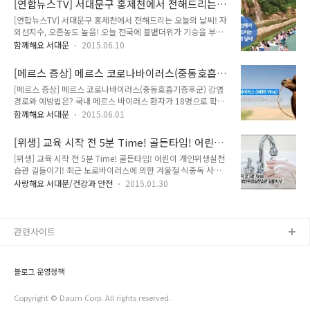
[연합뉴스TV] 서대문구 홍제천에서 전해드리는
자 (1)명 ▶ 밀접접촉자(자가격리) 22명 ▶ 단순 접촉자 3명 ※
조..
오늘의 날씨! 자외선지수, 오존농도 높음!
[연합뉴스TV] 서대문구 홍제천에서 전해드리는 오늘의 날씨! 자
확진자(1) : ( )은 자택주소지는 서대문구이나 타구소재 시설(의
외선지수, 오존농도 높음! 오늘 전국에 불볕더위가 기승을 부리
료기관)에 격리 중인 환자 ※ 자가격리자 22명 : 1인 2담당자(보
고 있답니다. 서울은 올해 들어 최고기온을 기록하고 있다고 하
건소1, 동주민센터1) 지정 감시 - 감시결과 격리 상태 및 건강상
함께해요 서대문
2015.06.10
는데요. 오늘 날씨를 서대문구 홍제천 폭포마당에서 전해드리고
태 모두 이상 없음 ※ 능동감시자(3명) : 일일 2회 전화 모니터링
있답니다. 연합뉴스TV에서 알려주는 날씨예보! 오늘 오후 5시까
결과 특이증세 없음 ◎ 메르스 비상체계 연락망 ※ 메르스 ..
[메르스 증상] 메르스 코로나바이러스(중동호흡기
지 진행될 예정인데요! 지기와 함께 현장으로 떠나볼까요!! 홍제
증후군) 감염경로와 예방법은?
[메르스 증상] 메르스 코로나바이러스(중동호흡기증후군) 감염
천의 물레방아가 더위를 식혀주는거 같은데요. 뜨거운 햇살이 내
경로와 예방법은? 국내 메르스 바이러스 환자가 18명으로 확인
리쬐면서 무척 뜨겁습니다. 서울이 올해 최고온도까지 올라갔답
되었답니다. SNS를 통해 허위정보를 퍼지고 있는데요. 현혹되서
니다. 벌써 여름의 절정에 있는 느낌이랍니다. 전국에 자외선지
함께해요 서대문
2015.06.01
는 안되겠죠!!! 지기가 준비한 시간! 메르스 바이러스에 대해 자
수가 매우 높기 때문에 외출을 하실때는 자외선차단제나 모자,
세히 알아볼까요~ 메르스 바이러스란? 메르스 코로나바이러스
선글라스로 피부를 보호해주세요! 지기가 소개하는 자외선 차단
[위생] 교육 시작 전 5분 Time! 골든타임! 어린이
(MERS-CoV), 중동호흡기 증후군이라고 불립니다. 2012년 사
방법! 아랫글을 클릭해주세요 ▼ [자외선 ..
개인위생실천습관 길들이기!
[위생] 교육 시작 전 5분 Time! 골든타임! 어린이 개인위생실천
우디를 비롯한 중동 지역에서 처음 발생하기 시작해서 현재까지
습관 길들이기! 최근 노로바이러스에 의한 겨울철 식중독 사고
지속적으로 발생하고 있는 바이러스입니다. 사스(중증급성호흡
소식이 간간히 들려오고 있습니다. 하지만 영·유아에게 치명적
기증후군)와 유사한 바이러스 입니다. 잠복기가 1주일가량이며
사랑해요 서대문/건강과 안전
2015.01.30
일 수 있는 식중독! 서대문구에서는 어린이의 식중독 예방관리
고열, 기침, 호흡곤란 등 심한 호흡기 증상을 일으킵니다. 급성
와 올바른 조기습관 형성을 위해 어린이 교육 진행시 개인위생관
신부전증을 동반하며 사스보다 확산 속도는 더디지만 치사율은
리에 대한 사전 교육매뉴얼을 제작하였다는 기쁜 소식이 들려왔
6배 가량 높습니다. 메르스 바이러스 ..
습니다^^ 교육 시작 전 5분 Time! 골든타임! (어린이 개인위생
관련사이트
관리 매뉴얼) 왜 손을 씻어야 할까요?? ▶ 우리 손에는 식중독
균을 비롯한 여러 가지 질병을 유발하는 세균이 존재합니다. - 설
사유발 시겔라균,화장싱 용변 후 손에 남는 대장균, 여드름 만드
블로그 운영정책
는 황색초도상구균 등 세균 ▶ 요리 중에 식재료, 조리기구에 오
염되어 식중독을 일으킬 ..
Copyright © Daum Corp. All rights reserved.