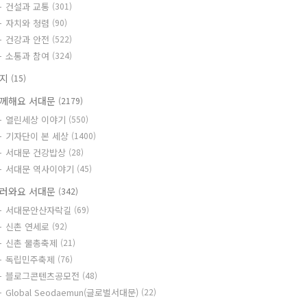
건설과 교통
(301)
자치와 청렴
(90)
건강과 안전
(522)
소통과 참여
(324)
공지
(15)
께해요 서대문
(2179)
열린세상 이야기
(550)
기자단이 본 세상
(1400)
서대문 건강밥상
(28)
서대문 역사이야기
(45)
러와요 서대문
(342)
서대문안산자락길
(69)
신촌 연세로
(92)
신촌 물총축제
(21)
독립민주축제
(76)
블로그콘텐츠공모전
(48)
Global Seodaemun(글로벌서대문)
(22)