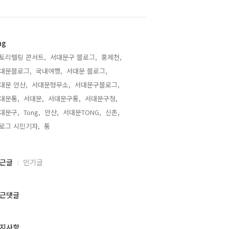
ag
토리텔링 콘서트,
서대문구 블로그,
홍제천,
대문블로그,
국내여행,
서대문 블로그,
대문 안산,
서대문형무소,
서대문구블로그,
대문통,
서대문,
서대문구통,
서대문구청,
대문구,
Tong,
안산,
서대문TONG,
신촌,
로그 시민기자,
통,
근글
인기글
근댓글
지사항