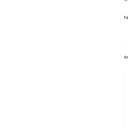
페
F
이
스
북
트
위
터
플
A
러
그
인
C