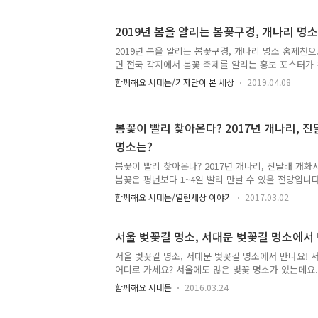
터 4월에 노란 꽃을 활짝 펼치면서 자태를 뽐내고 있
락길 A코스 초입 지난 5일 오후 친구와 함께 북한산
2019년 봄을 알리는 봄꽃구경, 개나리 명
다녀왔어요. 이곳은 실락어린이공원 옆 북한산 자락길
분은 미리 가셨다가 산을 오르는 것이 좋겠지요. 두 
2019년 봄을 알리는 봄꽃구경, 개나리 명소 홍제천으
배드민턴장까지 가야지 있어요. ▲ 와우! 눈 부시도록
면 전국 각지에서 봄꽃 축제를 알리는 홍보 포스터가
이 노랗게..
구는데요. 서울에서는 대표적으로 여의도, 석촌호수 
함께해요 서대문/기자단이 본 세상
2019.04.08
알려진 곳을 그만큼 사람이 많이 몰리다보니 꽃 구경
경우가 많습니다. 그래서 이번에 소개할 곳은 서울에
어 꽃 구경다운 꽃 구경을 할 수 있는 홍제천을 소개
봄꽃이 빨리 찾아온다? 2017년 개나리, 
꽃이라고 하면 벚꽃을 많이 떠올리게 되는데요. 사실 
명소는?
문하고 다 이쁜거 같아요. 형형색색 아름다운 꽃들을
에도 꽃이 피어나는 것처럼 왠지 모르게 기분이 좋아
봄꽃이 빨리 찾아온다? 2017년 개나리, 진달래 개화
소중 한 곳인 ..
봄꽃은 평년보다 1~4일 빨리 만날 수 있을 전망입니다
도를 시작으로 남부지방은 3월 15일~22일, 중부지방은 
함께해요 서대문/열린세상 이야기
2017.03.02
화가 빨라질 것으로 예상이 된답니다~ ^^ 진달래도 
평년보다 빨리 만날 수 있답니다. 봄꽃이 만개하는 
약 1주일 정도 지난 시기를 말합니다. 중부지방은 3월 
서울 벚꽃길 명소, 서대문 벚꽃길 명소에서
으로 예상됩니다~ 서울은 4월 3일경에 절정에 이를 
서울 벚꽃길 명소, 서대문 벚꽃길 명소에서 만나요! 
^^ TONG지기와 함께 2017년 봄꽃 개화시기에 대해
어디로 가세요? 서울에도 많은 벚꽃 명소가 있는데요.
2017년 지역별 개나리, 진달래 개화시기 ▲ 출처 ▲ .
드릴 곳은 '서대문 벚꽃길'이에요. 서대문 안에서 만날
함께해요 서대문
2016.03.24
을까요? 많은 분들이 알고있는 서대문 안산 벚꽃축제
수 있답니다. TONG지기만 아는 명소 여러분께~ 공개합