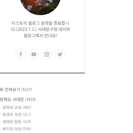
티스토리 블로그 운영을 종료합니
다.(2023.7.1.) 서대문구청 네이버
블로그에서 만나요!
류 전체보기
(5157)
랑해요 서대문
(2618)
문화와 교육
(480)
환경과 자연
(217)
경제와 협동
(324)
복지와 여성
(356)