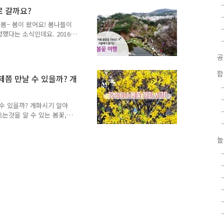
꽃'입니다. 하늘과 닿을듯
로 갈까요?
아닌, 자연과 함께! 자연속
만나볼까요~ ^^ 튤립도 함
봄봄~ 봄이 왔어요! 봄나들이
과 함께 ..
했다는 소식인데요. 2016
 가로변, 하천변, 골목길
봄꽃길 156선 ☞ 공원 내 꽃길
울대공원, 서울창포원 등) ☞
 워커힐길, 금천구 벚꽃로
함
제쯤 만날 수 있을까? 개
양천, 청계천, 양재천 등) ☞
 등) 자세한 '서울 봄꽃길
 수 있을까? 개화시기 알아
오는것을 알 수 있는 봄꽃,
같은 봄꽃 개화시기는 평년보
는 2, 3월의 기온과 강수
놀
년보다 높고, 강수량도 많을
한 개화시기에 대해 알아볼
7일, 진달래는 3월 28일에 활
월 14일 개화할 전망입니
산간지..