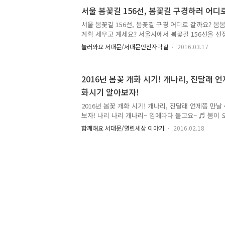
벚꽃길 서울 벚꽃 명소로도 자리잡은 '서대문 안산 벚
서울 봄꽃길 156선, 봄꽃길 구경하러 어디
한 벚꽃의 모습이 일품인데요. 길 주변에 있는 벚꽃이 
에서 만날 수 있어서 더욱 특별한 곳입니다. 사진으로 
서울 봄꽃길 156선, 봄꽃길 구경 어디로 갈까요? 봄
께 볼 수 있다는 점!! ^^ :: 홍제천로 벚꽃길 흐르는 물
계획 세우고 계세요? 서울시에서 봄꽃길 156선을 선정
년 서울시가 선정한 봄꽃길은 크고 작은 도심공원부터
놀러와요 서대문/서대문안산자락길
2016.03.17
등 총 길이만 무려 221.75km라고 하네요. :: 서울 
50개소 (북서울꿈의 숲, 중랑캠핑숲, 남산공원, 서대
가로변 꽃길 64개소 (영등포구 여의동·서로, 광진구
2016년 봄꽃 개화 시기! 개나리, 진달래 언
등) ☞ 하천변 꽃길 36개소 (한강, 중랑천, 성북천, 안
화시기 알아보자!
녹지대 6개소 (강북 우이천변 녹지대, 양재대로 녹지대
156선'은 서울시 홈페이지(서울, 봄꽃으..
2016년 봄꽃 개화 시기! 개나리, 진달래 언제쯤 만날
보자! 나리 나리 개나리~ 입에따다 물고요~ ♬ 봄이 
언제쯤 만날 수 있을까요? 올해 개나리와 진달래와 
함께해요 서대문/열린세상 이야기
2016.02.18
다 하루이틀 빨리 필것으로 예상됩니다. 봄꽃 개화 시기
량에 큰 영향을 받아요. 남은 2월과 3월의 기온이 평
것으로 예상되 봄꽃도 빨리 찾아온다고 합니다. 자세
까요. :: 봄꽃 개화 시기 서울의 경우 개나리는 3월 2
짝 필 전망이에요. 올해 첫 봄꽃은 제주 서귀포에서 3
다. 남부지방은 3월 15일 ~ 25일, 경기 북부와 강원 