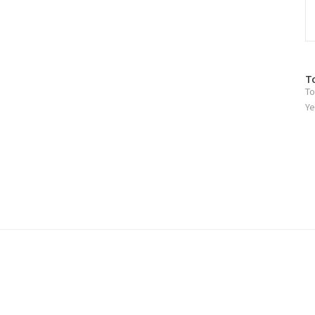
방
T
To
문
자
Ye
수