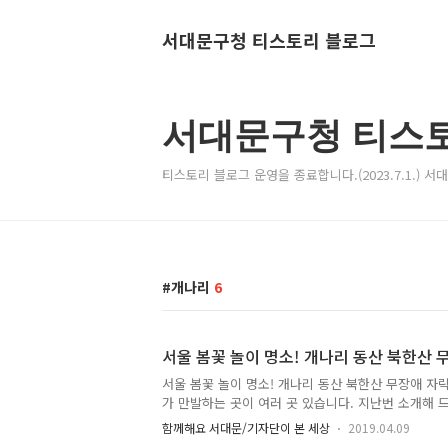
서대문구청 티스토리 블로그
서대문구청 티스
티스토리 블로그 운영을 종료합니다.(2023.7.1.) 
개나리
6
서울 봄꽃 놀이 명소! 개나리 동산 북한산 
서울 봄꽃 놀이 명소! 개나리 동산 북한산 무장애 자
가 만발하는 곳이 여러 곳 있습니다. 지난번 소개해 드
인데요. 오늘 소개해 드릴 곳은 북한산 무장애 자락길
함께해요 서대문/기자단이 본 세상
2019.04.09
천이랑 또 다른 매력을 보여주는 곳입니다. 이른 봄이