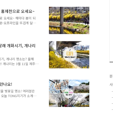
지요. ▲ 북한산 무장애 자
 무장애 자락길로 꽃놀이를
소 홍제천으로 오세요~
 입구인데요. 화장실 가실
번째 화장실은 B코스 홍록
로 오세요~ 해마다 봄이 되
 아름다운 개나리 온통 산
 온·오프라인을 뜨겁게 달
등이 있습니다. 하지만 많이
보단 사람 구경을 하게 되는
서도 상대적으로 사람이 적
하려고 합니다. 대표적인 봄
진달래 개화시기, 개나리
봄에 피는 꽃들은 종을 불
 보고 있노라면 우리 마음속
집니다. 서대문구의 봄꽃 명
시기, 개나리 명소는? 올해
! 개나리는 3월 11일 제주
3월 24일~4월 1일 등 개
3월 18일 제주도를 시작으로
분
시기는 통상 개화 시점에서
31일~4월 8일경 만개할 것
 만나요!
사
것으로 예상된다고 하네요!
서울 벚꽃길 명소! 여러분은
 지역별로 알아볼까요~ ^^
 오늘 TONG지기가 소개해
.
 수 있는 벚꽃, 어디가 있
 이외에도 벚꽃을 감상 할
니다 ^0^ :: 서대문 안산