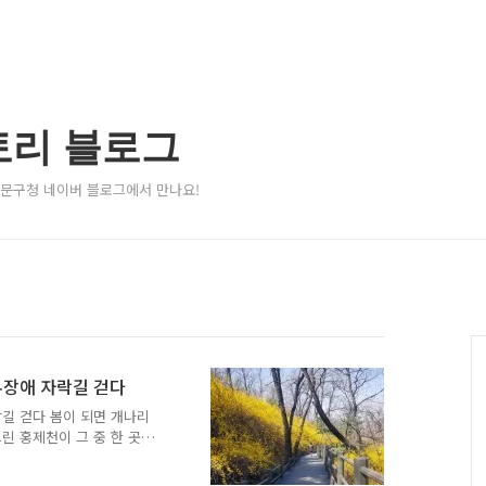
토리 블로그
서대문구청 네이버 블로그에서 만나요!
무장애 자락길 걷다
락길 걷다 봄이 되면 개나리
린 홍제천이 그 중 한 곳
 개나리 동산입니다. 홍제
면 꽃망울을 맺어 3월 말부