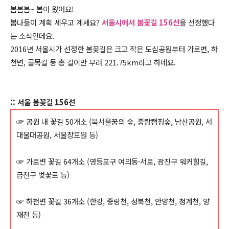
봄봄봄~ 봄이 왔어요!
봄나들이 계획 세우고 계세요?
서울시에서 봄꽃길 156선
을 선정했다
는 소식인데요.
2016년 서울시가 선정한 봄꽃길은 크고 작은 도심공원부터 가로변, 하
천변, 골목길 등 총 길이만 무려 221.75km라고 하네요.
:: 서울 봄꽃길 156선
☞ 공원 내 꽃길 50개소
(북서울꿈의 숲, 중랑캠핑숲, 남산공원, 서
대울대공원, 서울창포원 등)
☞ 가로변 꽃길 64개소 (영등포구 여의동·서로, 광진구 워커힐길,
금천구 벚꽃로 등)
☞ 하천변 꽃길 36개소 (한강, 중랑천, 성북천, 안양천, 청계천, 양
재천 등)