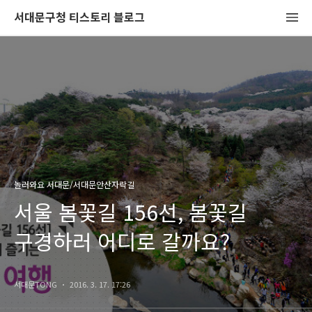
서대문구청 티스토리 블로그
놀러와요 서대문/서대문안산자락길
서울 봄꽃길 156선, 봄꽃길
구경하러 어디로 갈까요?
서대문TONG
2016. 3. 17. 17:26