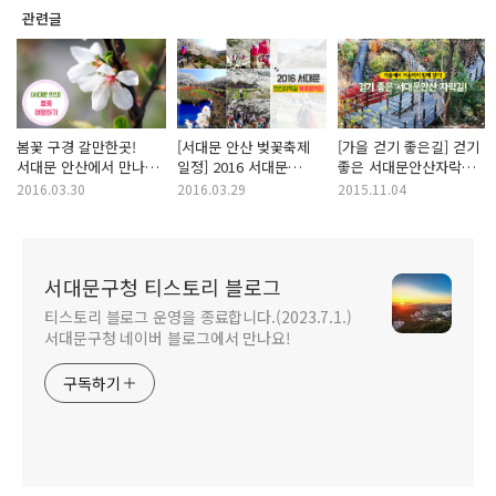
관련글
봄꽃 구경 갈만한곳!
[서대문 안산 벚꽃축제
[가을 걷기 좋은길] 걷기
서대문 안산에서 만나는
일정] 2016 서대문
좋은 서대문안산자락길
봄꽃, 봄나들이
안산자락길
"가을에서 겨울까지
2016.03.30
2016.03.29
2015.11.04
벚꽃음악회가 열립니다.
함께 걷기"
서대문구청 티스토리 블로그
티스토리 블로그 운영을 종료합니다.(2023.7.1.)
서대문구청 네이버 블로그에서 만나요!
구독하기