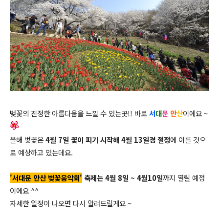
벚꽃의 진정한 아름다움을 느낄 수 있는곳!! 바로
서
대
문
안
산
이에요 ~
올해 벚꽃은
4월 7일 꽃이 피기 시작해 4월 13일경 절정
에 이를 것으
로 예상하고 있는데요.
'서대문 안산 벚꽃음악회'
축제는 4월 8일 ~ 4월10일
까지 열릴 예정
이에요 ^^
자세한 일정이 나오면 다시 알려드릴게요 ~