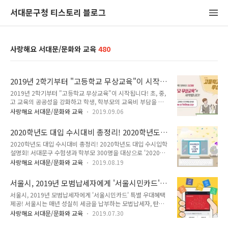
서대문구청 티스토리 블로그
사랑해요 서대문/문화와 교육
480
2019년 2학기부터 "고등학교 무상교육"이 시작
됩니다!
2019년 2학기부터 "고등학교 무상교육"이 시작됩니다! 초, 중,
고 교육의 공공성을 강화하고 학생, 학부모의 교육비 부담을 경
감하기 위하여 고등학교 학생에서 입학금, 수업료, 학교운영지원
사랑해요 서대문/문화와 교육
2019.09.06
비, 교과서대금을 지원하는 '고등학교 무상교육'이 2019년 2학
기(3학년)부터 시행됩니다. 고등학교 무상교육 ○ 추진목적 -
2020학년도 대입 수시대비 총정리! 2020학년도
초, 중, 고 교육의 공공성을 강화하여 모든 국민의 교육 기본권
대입 수시입학 설명회!
2020학년도 대입 수시대비 총정리! 2020학년도 대입 수시입학
실현 - 학생, 학부모의 교육비 부담을 경감하고, 교육격차에 따른
설명회! 서대문구 수험생과 학부모 300명을 대상으로 '2020학
사회적 격차 해소 ○ 시행방안 - 보다 많은 학생들이 조기에 혜택
년도 대입 수시 입학 설명회'가 열립니다. 이번 설명회는 '수박
을 받을 수 있도록, 2019년 2학기 고3학년을 시작으로 단계적
사랑해요 서대문/문화와 교육
2019.08.19
먹고 대학간다'의 저자인 박권우 교사(이화금란고등학교 입시전
으로 확대하여 2021년 완성 ○ 대상학교 - 초·중등교육법상 고
략실장)가 '2020학년도 수시모집 전형 전반에 대한 사항과 지원
등학교·고등기술학교 및 이에 준하는 각종학교 ※ 제외 학교 :
서울시, 2019년 모범납세자에게 '서울시민카드'
전략'에 대해 강의할 예정입니다. 2020학년도 대입 수시입학 설
입학금, ..
특별 우대혜택 제공!
서울시, 2019년 모범납세자에게 '서울시민카드' 특별 우대혜택
명회 ● 일 시 : 2019년 8월 22일 / 오후 6시 ~ 9시 30분 ● 장
제공! 서울시는 매년 성실히 세금을 납부하는 모법납세자, 탄소
소 : 서대문구청 6층 대강당 ● 내 용 : 2020학년도 수시모집 전
배출량 저감에 앞장서는 에코마일리지 및 승용차마일리지 우수
형 전반에 대한 사항과 지원전략 - 1부 : 수시모집 일정 및 주요
사랑해요 서대문/문화와 교육
2019.07.30
회원, 시민상 수여자 등 모법 시민 분께 상패를 수여하고 공공 마
사항 등 수시총론 - 2부 : 각 전형별 지원전략 - 3부 : 2019학년