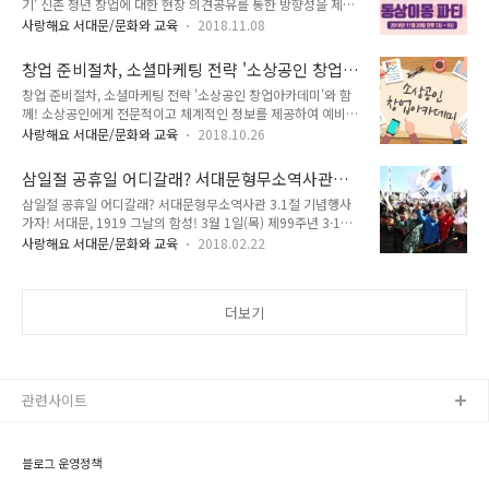
기' 신촌 청년 창업에 대한 현장 의견공유를 통한 방향성을 제시
9시 ~ 오후 6시 ● 장소 : 서대문형무소역사관 ● 주요 프로그램
하고 신촌을 중심으로 한 청년 창업 정보공유 네트워크 구축, 활
- 1919 그날의 함성 퍼포먼스 - 알기 쉬운 독립선언서 낭독 - 3.1
사랑해요 서대문/문화와 교육
2018.11.08
성화를 위해 '2018 신촌 청년창업포럼'을 개최합니다. 이번 포
독립만세운동 거리 행진 - 3.1 운동 체험부스 등 제100주년 3.1
럼의 주제는 "동상이몽파티 : 한 지붕 다른 꿈 이야기"입니다.
절 "서대문, 1919 그날의 ..
창업 준비절차, 소셜마케팅 전략 '소상공인 창업
TONG지기와 함께 자세히 알아볼까요~^^ 2018 신촌 청년창업
아카데미'와 함께!
창업 준비절차, 소셜마케팅 전략 '소상공인 창업아카데미'와 함
포럼 '동상이몽 파티' ● 일 시 : 2018년 11월 20일 오후 7시 ~
께! 소상공인에게 전문적이고 체계적인 정보를 제공하여 예비창
9시 ● 장 소 : 신촌 현대백화점 12층 ● 참가대상 : 창업에 관심
업자의 성공적인 창업 및 기존 창업자의 경영 개선에 도움이 되
있는 누구나, 약 50명 ● 연사소개 : 스페이스 오뉴월(서준호, 강
사랑해요 서대문/문화와 교육
2018.10.26
고자 '2018년 하반기 소상공인 창업아카데미'가 열립니다. 창업
상훈), 놀담(문미성, 이경욱) ● 문 의 : 서대문구 도시재생과 신
준비절차, 상권입지 분석, 소셜마케팅 채널별 성공전략 등 다양
촌연희도시재생팀 ☎ 02-330-1322 201..
삼일절 공휴일 어디갈래? 서대문형무소역사관
한 교육이 준비되어 있습니다. 2018년 하반기 소상공인 창업아
3.1절 기념행사 가자!
삼일절 공휴일 어디갈래? 서대문형무소역사관 3.1절 기념행사
카데미 ● 모집기간 : 2018. 10. 30.(화) ~ 선착순 모집 ● 모집
가자! 서대문, 1919 그날의 함성! 3월 1일(목) 제99주년 3·1절
인원 : 80명(예비창업자 및 소상공인) ● 모집방법 ① 인터넷 신
을 맞이하여 서대문형무소역사관을 무료로 개방하여 "서대문,
청 : 서울시 소상공인 수강신청 사이트 ☞
사랑해요 서대문/문화와 교육
2018.02.22
1919 그날의 함성!" 기념행사가 열립니다. 오전에는 본 행사로
http://edu.seoulsbdc.or.kr ② 방문, 유선, 팩스 신청(서대문
독립만세 재연과 거리행진을 통해 모두가 하나 되는 대동놀이가
구청 일자리경제과) - 신청서 : ● 창업아카데미 개요 - 교육일자
진행됩니다. 오후에는 우리 민족의 정기가 서린 태권도 공연과
: 2..
더보기
함께 만세 크게 외치기, OX 퀴즈 왕 선발대회 등이 진행됩니다.
체험으로 느껴보는 우리 역사 세계 최초의 평화 시위이며 민족의
식을 고취시켰던 3·1독립만세운동은 지식인층 이외에도 학생,
시민, 여성, 종교인 등 모든 계층이 참여하여 일제의 국권침탈과
탄압에 맞섰던 비폭력·비무장 평화운동이입니다. 서대문형무소
관련사이트
역사관에서는 태극기와 ..
블로그 운영정책