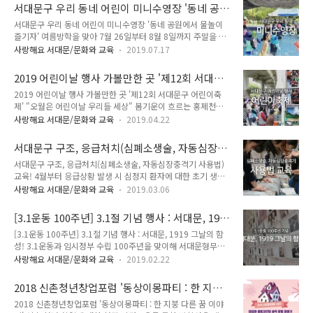
일리지 제공 등 감사의 표시를 해왔습니다. 그간 세무, 환경 등
도 대입결과 분석 ● 문 의 : 서대문구..
서대문구 우리 동네 어린이 미니수영장 '동네 공
모범시민 선정 담당 부서에서 공공 인센티브를 마련해온 것에 더
원에서 물놀이 즐기자'
서대문구 우리 동네 어린이 미니수영장 '동네 공원에서 물놀이
하여, 서울시민카드(앱)을 활용하여 타의 모범이 되는 시민에게
즐기자' 여름방학을 맞아 7월 26일부터 8월 8일까지 주말을 포
모바일 모범시민증을 발급, 민간에게 제공하는 특별 우대 할인권
함한 2주 동안 서대문구 내 6곳에서 '퐁당퐁당 우리 동네 실외
을 발행할 계획입니다. 이를 위해 7월 9일(화)부터 2019년 서울
사랑해요 서대문/문화와 교육
2019.07.17
미니수영장'을 운영합니다! 지난해 여름 4곳에서 운영한 미니수
시 모범납세자를 대상으로 모바일 모범납세자증 발급, 우대할인
영장이 많은 인기를 모아 올해는 기존 장소에다 '문화공원'과 '가
권 발행을 우선 시행하고 향후 관계 부서와 협의를 거쳐 에코마
2019 어린이날 행사 가볼만한 곳 '제12회 서대문
좌어린이공원'을 추가했습니다. 서대문구 우리 동네 미니수영장
일리지 및 승용차마일리지 우수..
구 어린이축제'
2019 어린이날 행사 가볼만한 곳 '제12회 서대문구 어린이축
① 독립문어린이공원(천연동) ② 문화공원(홍제3동) ③ 홍은중
제' "오월은 어린이날 우리들 세상" 봄기운이 흐르는 홍제천에
앙소공원(홍은1동) ④ 가재울어린이공원(남가좌1동) ⑤ 가좌어
서 즐기는 신나는 어린이축제 한마당에 구민 여러분을 초대합니
린이공원(남가좌2동) ⑥ 나비울공원(북가좌1동) 개장 시간은 오
사랑해요 서대문/문화와 교육
2019.04.22
다. 온 가족이 모두 함께 즐거운 시간을 보내며 행복한 추억을 만
후 1시부터 오후 5시까지입니다. 초등학생 이하 어린이들이 무
들어 보세요! 제12회 서대문구 어린이축제 ● 일 시 : 2019. 5.
료로 이용할 수 있습니다. 풀장은 대략 가로 10m, 세로 8m, 깊
서대문구 구조, 응급처치(심폐소생술, 자동심장충
4.(토) 10:00 ~ 17:00 ● 장 소 : 홍제천변(백련교 ~ 홍연2교)
이 0.7m 크기입니다...
격기 사용법) 교육!
서대문구 구조, 응급처치(심폐소생술, 자동심장충격기 사용법)
● 주최 및 후원 : (사)서울청소년효행봉사단 / 서대문구청 ● 문
교육! 4월부터 응급상황 발생 시 심정지 환자에 대한 초기 생존
의 : 서대문구청 아동청소년과 ☎ 02-330-8627 서대문구 어린
율 향상 등 구민의 생명과 건강을 보호하고자 지역주민을 위한
이축제 프로그램 소개 ○ 신나는마당 - 바이킹, 스트레스 팡팡
사랑해요 서대문/문화와 교육
2019.03.06
「심폐소생술, 자동심장충격기(AED) 사용법」 교육 수강생을
○ 가족마당 - 페이스페인팅, 인형뽑기, 도전! 농구왕, 백발백중
모집합니다. 교육은 전문교육기관 강사를 활용한 교육입니다.
사격왕, 잡아라 두더지 ○ 스포츠마당 - 골~인..
[3.1운동 100주년] 3.1절 기념 행사 : 서대문, 1919
△ 119사용 안내 및 심폐소생술 파워포인트(PPT), 동영상을 이
그날의 함성!
[3.1운동 100주년] 3.1절 기념 행사 : 서대문, 1919 그날의 함
용한 응급처치 이론 교육 △ 마네킹을 이용한 심폐소생술 실습
성! 3.1운동과 임시정부 수립 100주년을 맞이해 서대문형무소
△ 자동심장충격기(AED) 이론 및 실습 △ 하임리히법 시범 및
역사관에서는 다양한 프로그램을 마련했습니다. 오는 3월 1일에
실습지도 등으로 구성되어 있습니다. 심폐소생술, 자동심장충격
사랑해요 서대문/문화와 교육
2019.02.22
는 서대문형무소역사관에서 가족, 친구, 연인과 함께 3.1운동
기 교육 ● 신청자격 : 서대문구 지역주민 누구나 ※ 교육 수강
100주년 맞이 행사에 참여해 그 어느 때보다도 특별하고 의미
전 사전 예약 필수 ● 신청방법 : 서대문구보건소 의약과 방문 및
2018 신촌청년창업포럼 '동상이몽파티 : 한 지붕
있는 삼일절을 보내보시는 건 어떠세요? 서대문, 1919 그날의
전화 문의 ※ 문의전화 ☎ ..
다른 꿈 이야기'
2018 신촌청년창업포럼 '동상이몽파티 : 한 지붕 다른 꿈 이야
함성 '끝나지 않는 100년의 외침' ● 일시 : 2019. 3. 1.(금) 오전