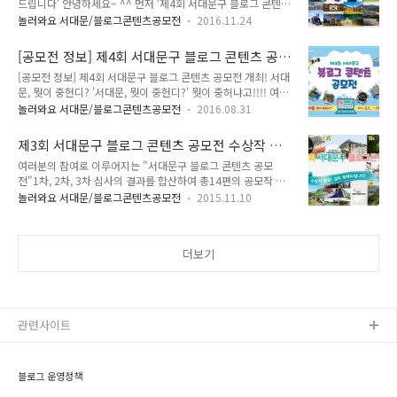
드립니다' 안녕하세요~ ^^ 먼저 '제4회 서대문구 블로그 콘텐츠
옵니다. 이진아 기념 도서관은 미국 유학중 불의의 사고로 세상
공모전'에 참여해주신 모든 분들께 감사드립니다! 여러분의 적
을 떠난 딸, 이진아양을 위해 이진아양 아버지의 기부... 그리고
놀러와요 서대문/블로그콘텐츠공모전
2016.11.24
극적인 참여로 이번에도 완성도 높은 블로그 콘텐츠들이 접수되
서울시와 서대문구의 지원으로 2005년 9월 15일(이진아양 25
었는데요. 기다리고 기다리던 공모전 결과를 알려드리겠습니다.
번째 생일)에 개관한 서대문구립 도서관입니다. 시간이 허락한
[공모전 정보] 제4회 서대문구 블로그 콘텐츠 공
1차, 2차, 3차 심사 결과를 합산하여 최종 6편이 선정되었어요!
다면 이곳에 잠시 들려보는 것도..
모전 개최! 서대문, 뭣이 중헌디?
[공모전 정보] 제4회 서대문구 블로그 콘텐츠 공모전 개최! 서대
서대문 곳곳의 모습을 정성가득 아름답게 표현해주신 6편의 수
문, 뭣이 중헌디? '서대문, 뭣이 중헌디?' 뭣이 중허냐고!!!! 여러
상작 지금 공개합니다~ 선정되신 분들 너무너무 축하드립니다
분이 찾아주세요!! ^^ 「제4회 서대문구 블로그 콘텐츠 공모
~^^ 제4회 서대문구 블로그 콘텐츠 공모전 수상작 ◆최우수상
놀러와요 서대문/블로그콘텐츠공모전
2016.08.31
전」을 개최합니다! 여러분이 직접 서대문의 명소, 구정, 축제,
◆ · 사진으로 보는 서대문구의 명소탐방 [서울여행 / 서대문구
숨은 곳, 맛집, 역사·문화 탐방 등 알릴 수 있는 기회랍니다~
가볼만한 곳] ◆우 수 상◆ · 역사 바로 알기, 서대문형무소역사
제3회 서대문구 블로그 콘텐츠 공모전 수상작 발
TONG지기가 자세히 알려드릴게요! 「제4회 서대문구 블로그
관 · 서울 여행의 필수코스, ..
표 "모두 축하드려요"
여러분의 참여로 이루어지는 "서대문구 블로그 콘텐츠 공모
콘텐츠 공모전」 참여 안내! ▶ 공모주제 - 서대문구의 과거와
전"1차, 2차, 3차 심사의 결과를 합산하여 총14편의 공모작 중
현재 모습이 담긴 사진, 동영상 속 자신만의 이야기 - 서대문구의
최종 6편이 선정되었어요~서대문을 사랑해주시는 여러분의 마
숨은 명소, 맛집, 역사·문화탐방 후기, 축제 등 다양한 이야기 ▶
놀러와요 서대문/블로그콘텐츠공모전
2015.11.10
음에 감사드립니다. ^0^그럼 수상작을 만나러 가볼까요 최우수
신청방법 - 이메일 접수 : kojunseok@sdm.go.kr - 참가신청서
작품 : 서대문구 가볼만한 곳 모두 모여라, best9 우수 작품 : 아
및 서약서 첨부, 이메일로 제출 ▶ 신청기간 - 2..
는 만큼 보인다 "서대문형무소역사관" 견학 우수 작품 : 서대문
더보기
형무소역사관 - 광복 70주년을 맞아 서울 가볼만한 곳 장려 작품
: 서울 벽화마을 여행 '홍제동 개미마을 장려 작품 : 2015 서대문
독립민주축제 후기 장려 작품 : 서대문구 대표 힐링 명소 안산 숲
/ 서대문 안산 자락길 여러분의 참여로 이번 블로그 콘텐츠 공모
전도 성공적으로 마쳤답니다. 아쉽게 수상하지 못한 여러분께도
관련사이트
진심으로..
블로그 운영정책