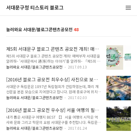
서대문구청 티스토리 블로그
놀러와요 서대문/블로그콘텐츠공모전
48
제5회 서대문구 블로그 콘텐츠 공모전 개최! 매력
부자 서대문을 알려줘~
제5회 서대문구 블로그 콘텐츠 공모전 개최! 매력부자 서대문을
알려줘~ '서대문에서 通(통)하는 이야기'를 알려줘~ 「제5회 서
대문구 블로그 콘텐츠 공모전」을 개최합니다!! 소리질러
놀러와요 서대문/블로그콘텐츠공모전
2017.09.13
~~~~~ ^0^ 서대문의 매력과 공감스토리를 소개해주세요~ 여
러분이 직접 소개하는 서대문의 명소, 축제, 맛집, 미담사례, 역
[2016년 블로그 공모전 최우수상] 사진으로 보는
사·문화탐방 후기 등 서대문을 알리고 소통할 수 있는 내용이면
서대문구의 명소 탐방[서울 여행/서대문구 가볼
서대문구 독립문은 1897년 독립협회가 건립하였는데, 파리 개
모든 좋아요!! 「제5회 서대문구 블로그 콘텐츠 공모전」 참여
만한 곳]
선문을 본뜬 모습으로 지어졌다고 합니다. 원래 종로구에 위치해
안내 ● 공모주제 - 서대문구를 알리고 소통할 수 있는 내용 - 주
있으나, 고가도로의 건설로 1979년 현 위치로 이전하였습니다.
요 명소, 축제, 맛집, 미담사례, 역사·문화탐방 후기 등 ● 접수
놀러와요 서대문/블로그콘텐츠공모전
2017.02.03
조명이 들어온 독립문은 정말 멋진 풍경을 보여줍니다. 조금 더
기간 - 2017년 9월 13일(수) ~ 10월 31일(화) ● 응모자격 - 전
확대해서 보면 독립문과 앞 두 개의 돌기둥이 보이실텐데 이 돌
국민 누구나(지역, 연령 제한 없음) ● 응모방법 - 이메일 접수 ..
[2016년 블로그 공모전 우수상] 서울 여행의 필
기둥은 영은문을 받치고 있던 주춧돌이라고 하네요~ 독립공원
수 코스, 서대문구 여행지를 소개합니다
내가 뽑은 서대문구 여행지 BEST 【】 서울 여행의 시작은 역
에 반대쪽에는 서대문 형무소의 모습이 보이는데, 서대문구 안산
사와 문화 그리고 학문의 요람 서대문구를 추천합니다. 독립문과
에서도 서대문 형무소는 참 잘 보입니다. 중간중간 소개해드릴
서대문 형무소 역사 전시관, 영천시장, 홍제천 폭포공원, 어린이
수 있을 것 같습니다~ 두번째 소개해드릴 곳은 서대문구에 위치
놀러와요 서대문/블로그콘텐츠공모전
2017.01.24
숲 교실, 개미마을 그리고 연세대와 이대 패션 거리 등 다양한 볼
한 안산 봉수대에서 담은 서울의 야경입니다~ 안산자락길로 유