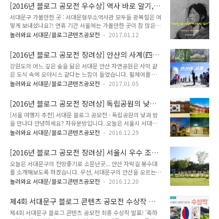
거리와 즐길거리 그리고 먹거리가 가득한 서대문구의 멋진 여행
명한 서대문구 안산에서 바라보는 서울의 풍경은 정말 일품입니
[2016년 블로그 공모전 우수상] 역사 바로 알기,
지 BEST를 소개합니다! 【】 우리에게 필요한 정보 [여행 코스]
다~ 많은 사진가에게도 각광받는 출사지 중 하..
서대문형무소역사관
서대문구 가볼만한 곳 : 서대문형무소역사관 모두들 광복절은 어
지하철 3호선 독립문역 > 서대문 형무소 역사 전시관 > 독립문
떻게 보내셨나요?! 연휴 기간 서울에는 가볼만한 곳이 참 많은
> 영천시장 > 개미마을 > 어린이 숲 교실 > 홍제천 폭포공원 >
데.. KJ는 독립문 역에 위치한 서대문형무소를 찾았습니다!! 역
연세대와 이대 패션 거리 [여행 방법] 지하철과 마을버스, 대중교
놀러와요 서대문/블로그콘텐츠공모전
2017.01.12
에서 나오는 길에 마주한 포스터.. 광복절을 맞이하여 많은 행사
통을 이용한 여행. 【】 서대문구 여행의 시작 지하철 3호선 독
들이 열렸습니다.. "태극기 휘날리는, 독립문 역" 독립문 역 답
립문역 5번 출구 서대문구 여행의 시작은 지하철 3호선 독립문
[2016년 블로그 공모전 장려상] 안산의 사계(四
게, 멋진 그림이... 서대문형무소역사관은 독립문 역 5번 출구로
역 5번 출..
季)
강원도의 어느 깊은 숲을 닮은 서대문 안산 자연공원은 사막 같
나가시면 됩니다!! 밖으로 나서면 친절히 안내판이 나오고요~!!
은 도식 속에 오아시스 같다는 느낌이 들었습니다. 휠체어를 타
그렇게 조금만 올라가면 서대문형무소역사관이 눈에 보입니다.
신 분들 유모차를 끌고 사시는 엄마들 할아버지 할머니 아가들도
여름 09:30~18시, 겨울 17시까지 개방 하는데.. 광복절이라 사
놀러와요 서대문/블로그콘텐츠공모전
2017.01.05
울창한 메타세쿼이아 숲속으로 이어지는 향기로운 데크길을 함
람이 많은 것 같아 9시에 방문을 했습니다.. 문을 안 열어 줄 것
께 걸을 때면 집앞 정원을 산책하는 가족처럼 친근함이 느껴졌습
같았는데, 이 날은 일찍이 개방을 했더라고요~!! 아주 일찍이 왔
[2016년 블로그 공모전 장려상] 독립공원의 낮과
니다. 튤립과 벚꽃이 활짝 피어있는 안산의 벚꽃동산에서 오랬동
더니 사..
밤을 만나다
[서울 여행지 추천] 서대문 블로그 공모전 - 독립공원의 낮과 밤
안 떨어져 살다가 몸이 아파 귀국한 큰 딸아이와 마지막 데이트
을 만나다 안녕하세요? 자유분방입니다. 오늘은 서울시 서대문
를 하였던 그 화사한 봄날의 그리움은 이제 저버린 꽃잎속에서
구 현저동 101번지 구 서울구치소 자리에 위치한 공안인 '서대
새로운 생명으로 봄마다 피어나겠지요. 울창한 메타세쿼이아 숲
놀러와요 서대문/블로그콘텐츠공모전
2016.12.29
문 독립공원'을 찾아가 보려고 합니다. 서대문구 독립공원은 일
을 걸을 때는 태고의 신비한 숲이 이런 느낌이 아닐까 생각되었
제강점기에 의병투쟁, 3.1독립만세운동, 항일투쟁 등으로 투옥
습니다. 푸른 하늘 속에서 흔들리는 나뭇잎과 초록의 숲에서 불
[2016년 블로그 공모전 장려상] 서울시 우수 조
되어 옥고를 치르다 순국한 선열들을 기리기 위하여 조성되었으
어오는 바람 속에 오랜만에 무거운 마음을 내려 ..
망명소, 서대문구 안산 자락길 봉수대/안산 자락
오늘은 서대문구의 전망좋기로 소문난곳... 안산 자락길 봉수대
며, 특히 이곳 내에 위치한 서대문 형무소 역사관은 아픈 역사를
길 전망대
를 소개해보도록 하겠습니다. 우선, 서대문구의 안산을 오르는
되돌아볼 수 있는 뜻깊고 중요한 장소입니다. 낮에 만난 서대문
길은 여러곳이 있겠지만서도 저는 보편적으로 잘 알려진 지하철
독립공원 서대문 독립공원의 경우 항상 개장이 되어있어 서대문
놀러와요 서대문/블로그콘텐츠공모전
2016.12.20
독립문역을 이용하였습니다. 지하철 3호선 독립문역 4번출구로
형무소 역사관을 관람하는 관광객분들 외에도 동네 주민분들이
나와 뒤쪽으로 조금 내려오면 이진아 도서관으로 가는 표지판이
산책을 위해 찾는 장소이기도 합니다. 역사관의 경우 운영시간은
제4회 서대문구 블로그 콘텐츠 공모전 수상작 발
보입니다. 이 표지판 쪽을 따라 걸어 올라가면... 오른편에 서대
여름철(3월~10월) 9시 30분 ~ ..
표! '축하드립니다'
제4회 서대문구 블로그 콘텐츠 공모전 최종 수상작 발표! '축하
문 형무소가 보이고 바로 서대문구립 '이진아 기념 도서관'이 나