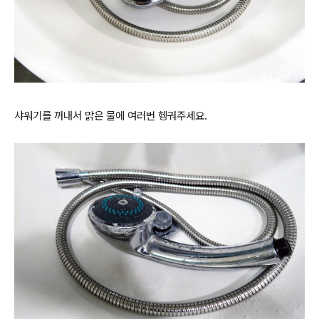
샤워기를 꺼내서 맑은 물에 여러번 헹궈주세요.