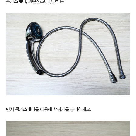
몽키스패너, 과탄산소다1/2컵 등
먼저
몽키스패너를 이용해 샤워기를 분리하세요.