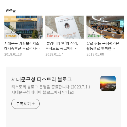
관련글
서대문구 가좌보건지소,
'빨강머리 앤'의 작가,
발로 뛰는 구정평가단
대사증후군 무료검사
루시모드 몽고메리
활동으로 행복한
받으세요!
자서전을 읽고
서대문구~
2018.01.18
2018.01.17
2018.01.08
서대문구청 티스토리 블로그
티스토리 블로그 운영을 종료합니다.(2023.7.1.)
서대문구청 네이버 블로그에서 만나요!
구독하기