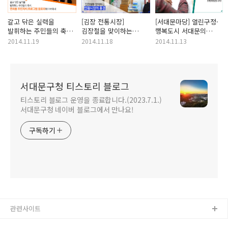
갈고 닦은 실력을
[김장 전통시장]
[서대문마당] 열린구정·
발휘하는 주민들의 축제,
김장철을 맞이하는
행복도시 서대문의
연희동 주민자치
인왕시장의 풍경
명예기자 위촉식이
2014.11.19
2014.11.18
2014.11.13
프로그램 발표회에
진행되었습니다.
다녀와서
서대문구청 티스토리 블로그
티스토리 블로그 운영을 종료합니다.(2023.7.1.)
서대문구청 네이버 블로그에서 만나요!
구독하기
관련사이트