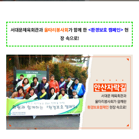
서대문체육회관과
울타리봉사회
가 함께 한
<환경보호 캠페인>
현
장 속으로!