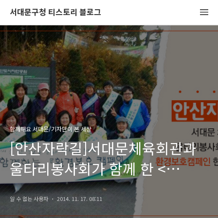
서대문구청 티스토리 블로그
함께해요 서대문/기자단이 본 세상
[안산자락길]서대문체육회관과
울타리봉사회가 함께 한 <
환경보호캠페인> 현장 속으로!
알 수 없는 사용자
2014. 11. 17. 08:11