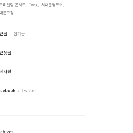
토리텔링 콘서트,
Tong,
서대문형무소,
대문구청,
근글
인기글
근댓글
지사항
acebook
Twitter
rchives