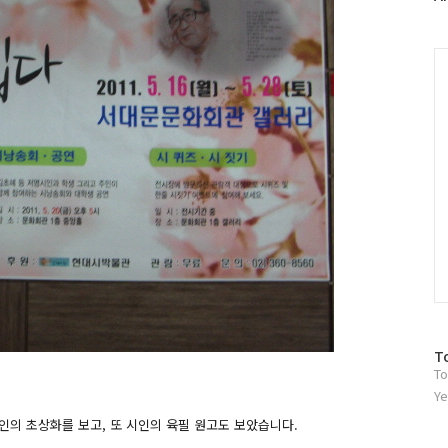
러
그
인
C
방
T
To
문
자
Ye
수
인의 초상화를 보고, 또 시인의 육필 원고도 보았습니다.