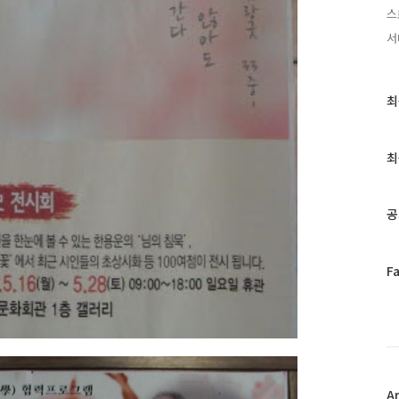
스
서
최
최
근
글
과
최
인
기
글
공
페
F
이
스
북
트
위
터
플
A