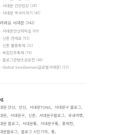
서대문 건강밥상
(28)
서대문 역사이야기
(45)
러와요 서대문
(342)
서대문안산자락길
(69)
신촌 연세로
(92)
신촌 물총축제
(21)
독립민주축제
(76)
블로그콘텐츠공모전
(48)
Global Seodaemun(글로벌서대문)
(22)
ag
대문 안산,
안산,
서대문TONG,
서대문구 블로그,
대문,
서대문구,
신촌,
서대문구블로그,
국내여행,
대문 블로그,
서대문통,
서대문구통,
홍제천,
대문블로그,
블로그 시민기자,
통,