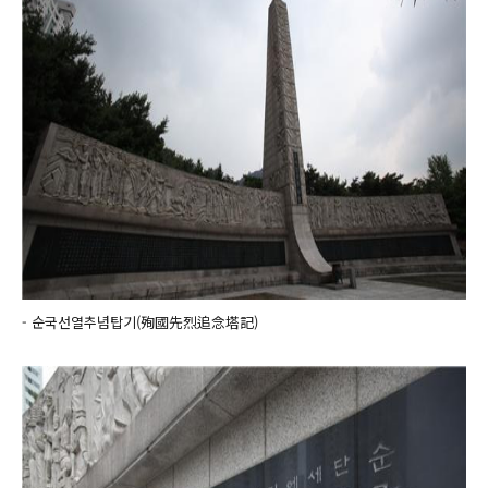
- 순국선열추념탑기(殉國先烈追念塔記)