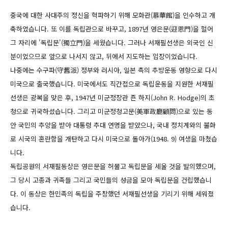
중국에 대한 사대주의 정신을 혁파하기 위해 모화관(慕華館)을 인수하고 개
축하였습니다. 또 이를 독립관으로 바꾸고, 1897년 영은문(迎恩門)을 헐어
그 자리에 '독립문'(獨立門)을 세웠습니다. 그러나 서재필선생은 외국인 신
분이었으므로 앞으로 나서지 않고, 뒤에서 지도하는 입장이었습니다.
나중에는 수구파(守舊派) 정부와 러시아, 일본 측의 추방운동 영향으로 다시
미국으로 출국했습니다. 미국에서도 직간접으로 독립운동을 지원한 서재필
선생은 광복을 맞은 후, 1947년 미군정장관 죤 하지(John R. Hodge)의 초
청으로 귀국하셨습니다. 그리고 미군정청고문(美軍政廳顧問)으로 있는 동
안 국민의 추앙을 받아 대통령 추대 연명을 받았으나, 국내 정치계와의 불화
로 시국의 혼란함을 개탄하고 다시 미국으로 돌아가(1948. 9) 여생을 마쳤습
니다.
독립공원의 서재필동상은 영은문을 허물고 독립문을 세울 것을 발의했으며,
그 당시 고종과 귀족들 그리고 국민들의 성금을 모아 독립문을 건립했습니
다. 이 동상은 한민족의 독립을 주창했던 서재필선생을 기리기 위해 세워졌
습니다.