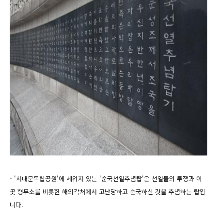
- '서대문독립공원'에 세워져 있는 '순국선열추념탑'은 선열들의 투쟁과 이
곳 형무소를 비롯한 해외각처에서 고난당하고 순국하신 것을 추념하는 탑입
니다.