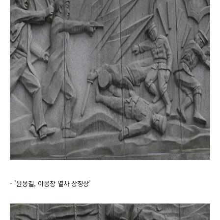
-
'윤봉길, 이봉
창 열사 상징상’