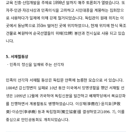
교육 진흥·산업개발을 주제로 1898년 말까지 매주 토론회가 열렸습니다. 또
자주·민권·자강사상과 민족의식을 고취하고 시민대중을 계몽하는 집회장으
로 사용하다가 일제에 의해 강제 철거되었습니다.
독립관의 원래 위치는 이
곳에서 동남쪽으로 350m 떨어진 곳에 위치하였으나, 현재 위치에 한식 목조
건물로 복원하여 순국선열들의 위패(位牌) 봉안과 전시실로 사용 되고 있습
니다.
5. 서재필동상
- 민족의 정신을 일깨워 주는 선각자
민족의 선각자 서재필 동상은 독립문 안쪽에 늠름한 모습으로 서 있습니다.
1884년 갑신정변의 실패로 10년 동안 미국에서 망명생활을 했던 서재필 선
생은 1895년 12월에 귀국하여 독립신문을 발간하고 배재학당에서 목요강좌
를 진행하면서 계몽활동도 병행하였습니다. 이상재(李商在)·윤치호(尹致
昊)·이승만(李承晩) 등과 독립협회(獨立協會)를 결성하였고(1896. 7), 이를
중심으로 만민공동회도 개최되었습니다.