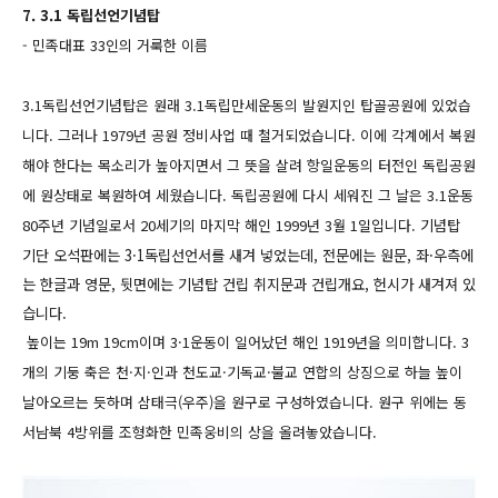
7. 3.1 독립선언기념탑
- 민족대표 33인의 거룩한 이름
3.1독립선언기념탑은 원래 3.1독립만세운동의 발원지인 탑골공원에 있었습
니다. 그러나 1979년 공원 정비사업 때 철거되었습니다. 이에 각계에서 복원
해야 한다는 목소리가 높아지면서 그 뜻을 살려 항일운동의 터전인 독립공원
에 원상태로 복원하여 세웠습니다. 독립공원에 다시 세워진 그 날은 3.1운동
80주년 기념일로서 20세기의 마지막 해인 1999년 3월 1일입니다.
기념탑
기단 오석판에는 3·1독립선언서를 새겨 넣었는데, 전문에는 원문, 좌·우측에
는 한글과 영문, 뒷면에는 기념탑 건립 취지문과 건립개요, 헌시가 새겨져 있
습니다.
높이는 19m 19cm이며 3·1운동이 일어났던 해인 1919년을 의미합니다. 3
개의 기둥 축은 천·지·인과 천도교·기독교·불교 연합의 상징으로 하늘 높이
날아오르는 듯하며 삼태극(우주)을 원구로 구성하였습니다. 원구 위에는 동
서남북 4방위를 조형화한 민족웅비의 상을 올려놓았습니다.