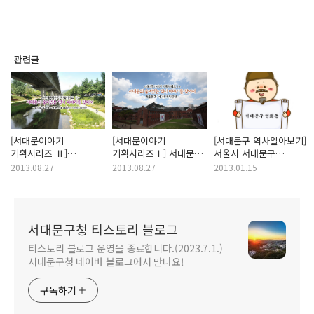
관련글
[서대문이야기
[서대문이야기
[서대문구 역사알아보기]
기획시리즈 Ⅱ]
기획시리즈Ⅰ] 서대문의
서울시 서대문구
서대문의 숨어있는 역사
숨어있는 역사 이야기를
연희동의 옛 이야기를
2013.08.27
2013.08.27
2013.01.15
이야기를 찾아서 -
찾아서 <독립문과
들려드릴게요!
도심을 걸으며 느껴 본
서대문독립공원>
서울 600년의 역사와
홍제천-
서대문구청 티스토리 블로그
티스토리 블로그 운영을 종료합니다.(2023.7.1.)
서대문구청 네이버 블로그에서 만나요!
구독하기