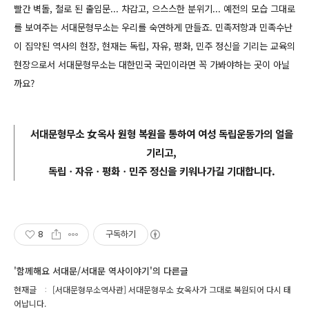
빨간 벽돌, 철로 된 출입문... 차갑고, 으스스한 분위기... 예전
의 모습 그대로
를 보여주는 서대문형무소는 우리를 숙연하게 만들죠. 민족저항과 민족수난
이 집약된 역사의 현장, 현재는 독립, 자유, 평화, 민주 정신을 기리는 교육의
현장으로서 서대문형무소는 대한민국 국민이라면 꼭 가봐야하는 곳이 아닐
까요?
서대문형무소
女옥사 원형 복원을 통하여 여성 독립운동가의 얼을
기리고,
독립ㆍ자유ㆍ평화ㆍ민주 정신을 키워나가길 기대합니다.
8
구독하기
'함께해요 서대문/서대문 역사이야기'의 다른글
현재글
[서대문형무소역사관] 서대문형무소 女옥사가 그대로 복원되어 다시 태
어납니다.