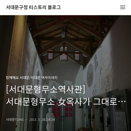
서대문구청 티스토리 블로그
함께해요 서대문/서대문 역사이야기
[서대문형무소역사관]
서대문형무소 女옥사가 그대로
복원되어 다시 태어납니다.
서대문TONG
2013. 3. 28. 14:24