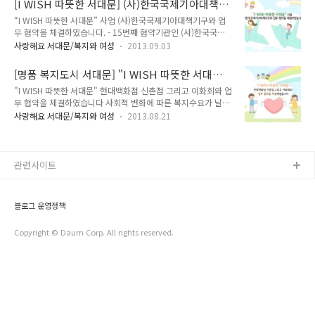
[I WISH 따뜻한 서대문] (사)한국국제기아대책기
답니다. TONG과 함께 자세히 알아볼까요? - 사 업 명 : "맑은 눈
고 가꾸는 구제단..
구와 업무 협약을 체결하였습니다.
“I WISH 따뜻한 서대문” 사업 (사)한국국제기아대책기구와 업
밝은 세상 찾아주기" - 일 시 : 2013. 9. 3(화) 09:00 ~ 14:00 -
무 협약을 체결하였습니다. - 15번째 협약기관인 (사)한국국제
장 소 : 기획상황실 - 대 상 : 기초수급자 어르신 50명 - 내 용 : 시
기아대책기구에서 서대문구 기 수혜자 중 아동 청소년이 있는 차
력검사 및 10만원 상당 안경 무료 맞춤 - 후 원 : 이화회(남대문
사랑해요 서대문/복지와 여성
2013.09.03
상위 계층 20가정에 고등학교 졸업할때 까지 매월 7만원씩 순차
안경업계 CEO 모임, 회장 송금엽) 기초생활수급자 중 시력이 저
적으로 후원 - 이제는 가을날씨가 찾아오고 있습니다. 이런 날씨
하돼 검진을 필요로..
[명품 복지도시 서대문] "I WISH 따뜻한 서대문"
가 될 때 쯔음이면 우리 주변의 이웃들이 먼저 생각이 나곤 합니
현대백화점 신촌점 그리고 이화회와 업무 협약을
"I WISH 따뜻한 서대문" 현대백화점 신촌점 그리고 이화회와 업
다. 우리 서대문구는 국제구호단체 기아대책(회장 정정섭)과 “I
체결하였습니다
무 협약을 체결하였습니다 사회적 변화에 따른 복지수요가 날로
Wish 따뜻한 서대문”사업 협약을 맺었습니다. TONG과 함께 더
증가하고 있습니다. 재정, 문화, 교육, 보건 주거 등 여러 분야에
자세히 알아볼까요? - 행사개요 -> 일 시 : 2013.8.28(수)
사랑해요 서대문/복지와 여성
2013.08.21
서 복지가 확대되고 있으며 생계형 지원에서 생활형 복지로 지원
15:00 -> 장 소 : 구청장실 -> 대 상 : (사)한국국제기아대책기구
형태도 변화되고 있습니다. 이러한 21세기 복지에 발맞춰가기
(회장 정정섭) - 협약내용 -> 국내복지사업 및 해외후원..
위하여 서대문구에서는 맞춤형 후원사업 "I WISH 따뜻한 서대
문" 사업을 추진하고 있습니다. 더불어 현대백화점 신촌점/이화
관련사이트
회와 업무 협약을 체결하였습니다. TONG과 함께 더 자세히 알
아볼까요? 서대문구 ⇔ 현대백화점 신촌점 - 일 시 : 2013. 8.
20(화) 11:00 - 장 소 : 구청장실 - 대 상 : 현대백화점 신촌점(점
블로그 운영정책
장 최문식) - 내 용 : 업무 협약 체결 8월 20일(화) ..
Copyright © Daum Corp. All rights reserved.