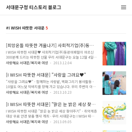
서대문구청 티스토리 블로그
I WISH 따뜻한 서대문
5
[희망온돌 따뜻한 겨울나기] 사회적기업(주)동광
어패럴이 어르신 300분께 드리는 따뜻한 선물
I WISH 따뜻한 서대문♥ 사회적기업(주)동광어패럴이 어르신
300분께 드리는 따뜻한 선물 우리 서대문구는 오늘 12월 4일
수요일 구청장실에서 (주)동광어패럴(대표이사 배충일)과 'I
사랑해요 서대문/복지와 여성
2013.12.04
WISH 따뜻한 서대문' 사업 협약을 체결하였습니다. 이번 협약을
통해 (주)동광어패럴에서 목도리 300개를 전달하고 저소득 어
[I WISH 따뜻한 서대문] "사랑을 그려요♥"
르신의 따뜻한 겨울나기를 위해 동주민센터별로 배분할 계획입
"사랑을 그려요♥" - 함께하는 사랑밭, 벽화그리기 봉사활동 -
니다. ‘I WISH 따뜻한 서대문 사업’은 저소득, 어르신, 아동청소
10월도 어느덧 막바지를 향해 가고 있습니다. 우리 주변의 이웃
년, 장애인, 다문화 등 각 분야에서 후원자와 수혜자가 원하는 다
들을 위해 노력하는 작은 실천을 오늘 소개해 드릴까 합니다.
양한 맞춤형 사업을 발굴해 지속적 후원이 이루어질 수 있도록
사랑해요 서대문/복지와 여성
2013.10.23
TONG과 함께 알아볼까요? ‘I Wish 따뜻한 서대문 사업’은 저소
하는 서대문구만의 독특한 복지사업입니다. 이번 (주)동광어패
득, 어르신, 아동청소년, 장애인, 다문화 등 각 분야에서 후원자
럴과의 업무 협약으로 현재까지 18개 기관과 서대문구 사이에
[I WISH 따뜻한 서대문] "맑은 눈 밝은 세상 찾
와 수혜자가 원하는 다양한 맞춤형 사업을 발굴해 지속적 후원이
협약이 이뤄졌답니다. (주..
아주기" - 취약계층 대상 무료 안경 맞춤 행사 개
I WISH 따뜻한 서대문 "맑은 눈 밝은 세상 찾아주기" - 취약계층
이루어질 수 있도록 하는 서대문구만의 독특한 복지사업으로, 이
최 -
대상 무료 안경 맞춤 행사 개최 - 우리 서대문구는 I WISH 따뜻
를 위해 현재까지 17개 기관과 서대문구 사이에 협약이 이뤄졌
한 서대문사업 협약기관인 이화회와 함께 서대문구청 기획상황
답니다. 사회복지 NGO인 ‘함께하는 사랑밭’과 19일 오전 9~12
사랑해요 서대문/복지와 여성
2013.09.05
실에서 관내 취약계층 중 시력이 저하된 주민들을 위해 무료 안
시 북가좌삼거리 인근 한 연립주택 외벽에 벽화를 그리는 봉사활
경 맞춤 행사인 "맑은 눈 밝은 세상 찾아주기" 행사를 개최하였
동을 하였답니다. 여기서 함께 하는 사랑밭은 사랑의 씨앗을 심