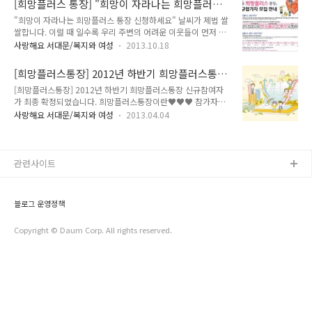
[희망플러스 통장] "희망이 자라나는 희망플러스
^^ :: 서울시 청년통장, 희망플러스 통장, 꿈나래 통장 모집■ 모
는 경우 신청 가능합..
통장 신청하세요"
"희망이 자라나는 희망플러스 통장 신청하세요" 날씨가 제법 쌀
집인원 : 총 1,000명(청년통장 500명, 희망플러스 200명, 꿈나
쌀합니다. 이럴 때 일수록 우리 주변의 어려운 이웃들이 먼저 생
래 300명)■ 신청시간 : 2016년 3월 25일(금) ~ 4월 14일(목),
각나곤 합니다. 우리 이웃들에게 희망과 사랑을 드릴 수 있는 방
(토·일요일 제외)■ 신청자격 구 분 청년통장 희망플러스통장
사랑해요 서대문/복지와 여성
2013.10.18
법 TONG이 소개해 드릴까 합니다. 희망플러스통장은 근로중인
꿈나래통장 지원자격 - 만18~34세 이하 근로청년 ※ 1983. 3.
저소득주민이 3년의 가입기간 동안 매달 5만원~20만원의 금액
25. ~ 1998. 3. 25...
[희망플러스통장] 2012년 하반기 희망플러스통장
을 저축하면 서울시와 자치구 및 민간후원기관이 공동으로 일정
신규참여자가 최종 확정되었습니다.
[희망플러스통장] 2012년 하반기 희망플러스통장 신규참여자
금액을 추가 적립해 주는 저소득층 대상 자산형성 지원 사업입니
가 최종 확정되었습니다. 희망플러스통장이란♥♥♥ 참가자의
다. 이렇게 저축한 돈은 주거․창업․교육 등의 목적으로 활용하
소득수준에 따라 3년간 매월 근로소득으로 저축하는 금액의
도록 도와드린답니다. - 자산형성 지원 : 참가자가 매월 근로소득
사랑해요 서대문/복지와 여성
2013.04.04
1/2금액 또는 동일한 금액을 적립 지원하여 드리는 통장입니다.
에서 일정액(최고20만원)을 저축하시면 참가자 저축액과 동일
주거자금, 소규모 창업자금, 본인과 자녀의 고등교육 및 직업훈
한 금액(1:1)을 지원하여 함께 적립해 나가게 됩니다. 3년 후 형
련비 마련 목적의 저축액에 지원됩니다. 근로중인 저소득주민이
성된 자산은 참가자의 주거마련..
3년의 가입기간 동안 매달 5만원~20만원의 금액을 저축하면 서
관련사이트
울시와 자치구 및 민간후원기관이 공동으로 일정 금액을 추가 적
립해주는 저소득층 대상 자산형성 지원사업이죠. 우리 서대문구
는 4월 3일자로 2012년 하반기 희망플러스통장 신규참여자가
블로그 운영정책
최종 확정되었습니다. 작년 12월 21일부터 모집 개시한 2012
년 하반기 희망플러스통장은 10명 정원에 총..
Copyright © Daum Corp. All rights reserved.