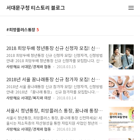
서대문구청 티스토리 블로그
희망플러스통장
5
2018 희망두배 청년통장 신규 신청자 모집! 신청
자격, 신청방법 안내!
2018 희망두배 청년통장 신규 신청자 모집! 신청자격, 신청방법
안내! 2018 희망두배 청년통장 신규 신청자를 모집합니다. 신청
시간 기억해두시고 신청해주세요~^^ 「희망두배 청년통장」이
사랑해요 서대문/경제와 협동
2018.03.15
란? 참가자가 2년/3년간 매월 근로소득으로 저축하는 금액의 동
일한 금액을 서울시 예산 및 시민의 후원금 등으로 적립 지원하
2018년 서울 꿈나래통장 신규 참가자 모집! 신청
여 드리는 통장입니다. 근로장려금은 주거, 결혼, 교육, 창업 목
자격, 신청방법 안내!
2018년 서울 꿈나래통장 신규 참가자 모집! 신청자격, 신청방법
적의 저축액에 지원됩니다. ■ 저축 가능 금액 및 지원내용은 다
안내! 2018년 「꿈나래 통장」 신규 참가자를 모집합니다.
음과 같습니다. 「희망두배 청년통장」 신청자격은? ■ 다음
TONG지기와 함께 신청자격, 신청방법에 대해 자세히 알아봐
1~4 자격요건에 모두 해당하는 경우 신청 가능합니다. 1. 공고
사랑해요 서대문/복지와 여성
2018.03.14
요! 「꿈나래 통장」이란? 참가자가 3년/5년간 매월 저축하는
일(2018. 3. 15.) 현재 근로하고 있는 자 2. 공고일(2018. 3.
금액을 소득 수준에 따라 동일한 금액(생계, 의료급여 수급자) 또
15.) 현재 만 18세 이상 ~ 만 34세 이하 서울시 거주자 ※ 1..
서울시 청년통장, 희망플러스 통장, 꿈나래 통장
는 1/2금액(주거, 교육급여 수급자 및 비수급자)을 서울시 예산
신청하세요!
서울시 청년통장, 희망플러스 통장, 꿈나래 통장 신천하세요! 서
및 시민의 후원금 등으로 지원하여 드리는 통장입니다. ※ 매칭
울시는 저소득층의 자산형성을 통한 자립지원 사업인 청년의 꿈
지원금은 자녀 교육비 마련 목정의 저축액에 지원됩니다. ▶ 저
을 응원하는 '희망두배 청년통장' 500명, '희망플러스 통장' 200
축 가능금액 및 지원내용은 다음과 같습니다. ※ 12만 원의 경우
사랑해요 서대문/경제와 협동
2016.03.28
명, '꿈나래 통장' 300명 등 총 1,000명의 신규 참가자를 모집합
3자녀 이상, 주거·교육급여 수급자 및 비수급자 신청 가능 「꿈
니다. TONG지기와 함께 신청자격, 방법에 대해 알아볼까요 ~
나래 통장」 신청자격은? ▶ 다음 1~3 자격요건에 모두 해당하