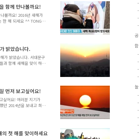
이 ○ 일 시 : 2017. 1.
장을 함께 만나볼까요!
봉수대 ○ 행사내용 - 따뜻한 순두
나볼까요! 2016년 새해가
토존(장소 : 봉수대), 소망풍
한 해 되세요 ^^ TONG지
했는데요. 떠오르는 태양을
서대문 안산 해맞이 현장을
전 따뜻한 순두부와 음료수
누면서 새해 아침을 시작했
함
해가 밝았습니다.
붉은 원숭이의 해를 맞아 원숭
의 기운을 받아 2016년
 새해가 밝았습니다. 서대문구
쓰기'에 한 글자 한 글자..
분들과 함께 새해을 맞이 하
분들이 함께 덕담도 나누고
도 잊을 만큼, 새해에 대
 현장 함께 떠나요~ 1월 1
놀
는 모습!! 한눈에 반해버렸
제일 먼저 보고싶어요!
!! 지기가 빠질 수 없겠
들이 가득한 포토존에서 기념
 보고싶어요! 여러분 지기가
양~ 저마다의 소..
했던 2014년을 보내고 희망
계획은 잘 세우고 계신가요?
 좋은 소식을 전할지 계획을
가장 중요한 소식! '내일 해
들 알고계시는 해는 동쪽에
새해의 첫 해를 맞이하세요
 알려드립니다. | 우리나라