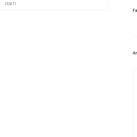
더보기
 자락길 입구에서부터 조심
페
F
이
스
북
트
위
터
플
A
러
그
인
C