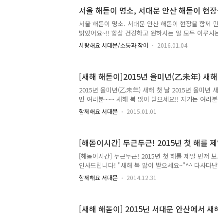
와 함께 새해 해맞이 함께해요!! 2017년 서대문 안산 해맞
서울 해돋이 명소, 서대문 안산 해돋이 현
1. (일) 06:30 ~ 08:30 ○ 장 소 : 서대문 안산 
서울 해돋이 명소. 서대문 안산 해돋이 현장을 함께 만
부, 온음료 나누기(장소 : 만남의 광장 입구) - 새해 포
밝았어요~!! 항상 건강하고 원하시는 일 모두 이루시는 
선 날리기(장..
기는 새해를 맞아 서대문 안산 해돋이 현장에 함께 
사랑해요 서대문/소통과 참여
2016.01.04
보면서 두손 꼭~ 모아 저마다의 소원을 빌었답니다. 
TONG지기와 함께 만나볼까요~ 봉수대를 올라가기 
를 나누면서 마음을 전했어요. 새해인사와 덕담을 나
[새해 해돋이]2015년 을미년(乙未年) 새
답니다. 2016년이 무슨 해인지 다들 알고 계시죠? 
이들과 함께 하는 포토존이 마련되었어요. 붉은 원숭이
2015년 을미년(乙未年) 새해 첫 날 2015년 을미년
모두 행복하세요~ ^^ 새해 소망을 다짐하는 '소망엽서
민 여러분~~~ 새해 복 많이 받으세요!! 지기는 여러
고자 서대문 안산 봉수대에서 함께 했는데요~ 많은 
함께해요 서대문
2015.01.01
새해 소망을 나누면서 새해를 시작했답니다. 새해 추위
한 마음들이 가득했어요~ 밝은 표정으로 새해를 맞이한
일 첫 해가 뜨기전 모습이에요~ 안산 봉수대에 바라보
[해돋이시간] 두근두근! 2015년 첫 해를 
답니다 ^^ 간절한 소망과 다짐을 엽서에 쓰고 있답니다
죠?^^ 2015년 새해의 모습을 남기고자~ 귀여운 양
[해돋이시간] 두근두근! 2015년 첫 해를 제일 먼저
사진도 촬칵!!! 드디어 모습을 드러낸!! 2015년 첫 태
인사드립니다! "새해 복 많이 받으세요~"^^ 다사다난
찬 새해 2015년을 맞이할 마지막날이죠? 새해맞이 
함께해요 서대문
2014.12.31
지기는 여러분의 안녕과 건강을 위해 어떻게 하면 더
세우고 있답니다^^ 그럼 2014년의 마지막 날인만큼 
를 보려면 대체 몇시에 일어나야할까요?' 입니다. 다
[새해 해돋이] 2015년 서대문 안산에서 
서 뜬다는 사실~ 그래서 가장 먼저 해가 뜨는 곳 부터