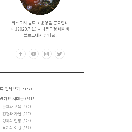
티스토리 블로그 운영을 종료합니
다.(2023.7.1.) 서대문구청 네이버
블로그에서 만나요!
류 전체보기
(5157)
랑해요 서대문
(2618)
문화와 교육
(480)
환경과 자연
(217)
경제와 협동
(324)
복지와 여성
(356)