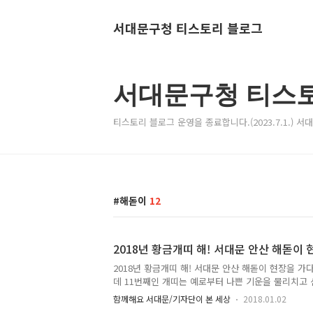
서대문구청 티스토리 블로그
서대문구청 티스
티스토리 블로그 운영을 종료합니다.(2023.7.1.) 
해돋이
12
2018년 황금개띠 해! 서대문 안산 해돋이 
2018년 황금개띠 해! 서대문 안산 해돋이 현장을 가다
데 11번째인 개띠는 예로부터 나쁜 기운을 물리치고
충직한 동물이지요. 2018년 올해는 60년 만에 한 
함께해요 서대문/기자단이 본 세상
2018.01.02
요. 서대문구는 지역 주민과 안산 해맞이 행사를 했는