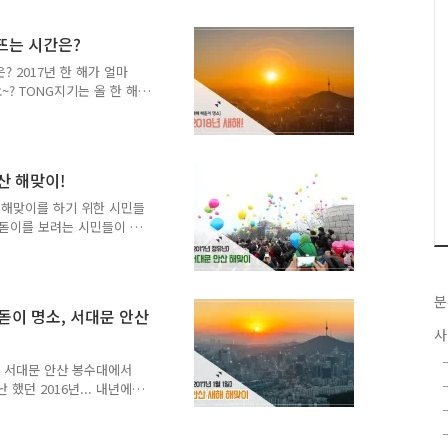
어요. 순두부 한 그릇에 온
요. ▲ 순두부를 나눠 주
 뜨는 시간은?
하네요. 정말로 고마운 분들
해맞이 볼까요? 추위에도 아
? 2017년 한 해가 얼마
 기다리고 있었어요. 첫..
? TONG지기는 올 한 해
무술년(戊戌年), "황금
 '무'는 음향오행 중에서 노
 뜻하는데요. 노란색은 황금
니다. 새해가 되면 많은 분
산 해맞이!
1일 해돋이 계획 세우셨나요?
바로 서울을 한 눈에 볼 수
! 해맞이를 하기 위한 시민들
이..
해돋이를 보려는 시민들이 서
깔린 안산에서 순두부 먹는
 달래는 시민들의 마음은 포
하라는 메시지 인사도 주고
분
여 명의 시민들을 위해 따뜻
해돋이 명소, 서대문 안산
팀들이 있어요. "해맞이 행
사
 순두부 먹고 한 해가 술
."라며 따뜻한 말을 전해
소, 서대문 안산 봉수대에서
 했던 2016년... 내년에는
 출발해볼까요? 2017년 1
 진행합니다! 서울의 전경이
로도 최고겠죠~ tong지기