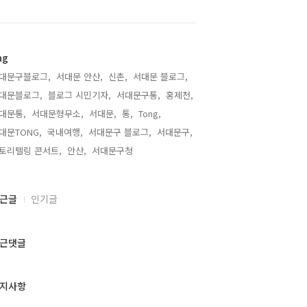
ag
대문구블로그,
서대문 안산,
신촌,
서대문 블로그,
대문블로그,
블로그 시민기자,
서대문구통,
홍제천,
대문통,
서대문형무소,
서대문,
통,
Tong,
대문TONG,
국내여행,
서대문구 블로그,
서대문구,
토리텔링 콘서트,
안산,
서대문구청,
근글
인기글
근댓글
지사항