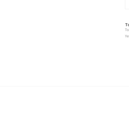
방
T
To
문
자
Ye
수