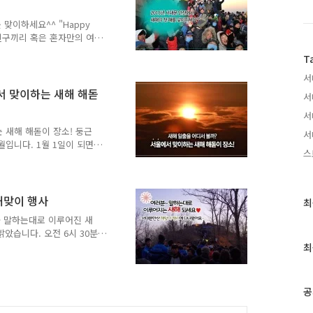
최동단의 섬인 독도에서 새
에서 색다른 일출을..
 맞이하세요^^ "Happy
, 친구끼리 혹은 혼자만의 여
 해를 보며 일년의 다짐을
T
세운 계획이 작심삼일이 되
양의 해를 맞이하는 해맞이를
서
고 새해 소망을 나누는 가까
서 맞이하는 새해 해돋
서
출처 이미지상 표기 -
서
이 일시 : 2015. 1. 1(목)
 새해 해돋이 장소! 둥근
서
월입니다. 1월 1일이 되면
스
돋이 장소를 찾죠? 세월이
에는 새로운 에너지와 용기
해돋이를 보러 먼 길 가시
가 보는 것이 새해의 첫 해
해맞이 행사
최
최
교 해돋이 장소를 추천합니
근
~ 말하는대로 이루어진 새
! 항상 서대문구에서 새해맞
글
았습니다. 오전 6시 30분
작년에는 따뜻한 손두부 나누
과
민들께서 새해 첫 해맞이를
최
인
릴 따끈따끈한 순두부를 준
기
 새해 첫날 아침에 우리들은
글
음식을 장만한다는 것은 사람
공
습니다. 많은 분들께서 순두
고받으며 덕담을 나누는 모