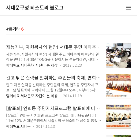
서대문구청 티스토리 블로그
통기타
6
재능기부, 자원봉사의 현장! 서대문 주민 아마추
어 예술단의 열정을 만나다!
재능기부, 자원봉사의 현장! 서대문 주민 아마추어 예술단의 열
정을 만나다! 서대문 TONG을 방문하시는 분들이라면, 서대문
구가 얼마나 다양한 문화 프로그램을 기획하고 있는지 아시겠지
함께해요 서대문/기자단이 본 세상
2017.02.23
요. 오늘 소개해 드리는 프로그램 역시 문화와 관련된 내용이랍
니다. 바로 "주민 아마추어 예술단"인데요. 서대문구에는 재능
갈고 닦은 실력을 발휘하는 주민들의 축제, 연희
과 열정을 갖춘 '주민 아마추어 예술단'의 활동이 활발하게 이루
동 주민자치 프로그램 발표회에 다녀와서
갈고 닦은 실력을 발휘하는 주민들의 축제, 연희동 주민자치 프
어지고 있습니다. 오늘은 주민 아마추어 예술단을 소개해 드릴게
로그램 발표회에 다녀와서 11월 12일(수) 오후 3시부터 5시까
요. ○ '주민 아마추어 예술단'이란? - 자치회관 프로그램 수강생
지 서대문구청 대강당에서는 연희동 주민자치 프로그램 발표회
들이 결성한 음악, 댄스, 회화 등의 예술동아리와 자치회관의 개
함께해요 서대문/기자단이 본 세상
2014.11.19
가 있었습니다. 주민자치센터에서 갈고 닦은 실력을 마음껏 발휘
방공간을 이용하여 정기적으로 연습하고 활동하는 동아리 ○
하는 연희동 자치센터의 축제였지요. 연희동 자치센터에서는 인
'주민 아마추어 예술단' 현황 - 서대문구 12개 동 423명의 주민
[발표회] 연희동 주민자치프로그램 발표회에 다녀
문학 강좌, 노래교실, 요가, 댄스, 동양화반, 서예, 체조 등 50여
들이 참여, 33개의 예술단 활동..
왔습니다!
[발표회] 연희동 자치회관 프로그램 발표회 에 다녀왔습니다!
개의 자치회관 프로그램이 있고, 이 프로그램들을 이용하는 수강
11월 12일 서대문구청에서 시끌벅적 웃음소리가 끊이질 않았는
생이 연 1,000여명에 이른다고 합니다. 12일에는 13개의 프로
데요. 무슨일이 벌어진걸까요? 주민자치 프로그램을 통해서 배
그램 발표가 있었지요. * 구청 강당의 벽면에는 자치센터에서 실
함께해요 서대문
2014.11.13
우고 익힌 주민들이 각자의 재능을 뽐내는 자리가 열렸기 때문인
력을 쌓은 동양화반의 그림들이 걸렸고, 한 자 한 자 마음을 모아
데요. 다양한 문화·여가활동을 알리고, 주민들의 열린 공간인 자
쓴 서예반의 붓글씨가 걸렸습니다. 그림 속의 인물화는 주인공이