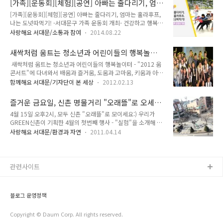
[가족][운동회][체험][공연] 아빠는 줄다리기, 엄
치회관이 소통과 화합의 장으로 발전하기 위한 자리였답니다. 주
말을 걸 듯 정겹게 느..
마는 훌라후프, 나는 도넛따먹기! -서대문구 가족
[가족][운동회][체험][공연] 아빠는 줄다리기, 엄마는 훌라후프,
민자치 프로그램 발표회는 주민의 능동적인 참여를 통해 진정한
운동회 개최-
나는 도넛따먹기! -서대문구 가족 운동회 개최- 건강하고 행복한
주민 자치 능력을 함양하고, 지역 주민이 함께 즐기고 화합할 수
가정! 화목한 부부와 건강한 자녀는 많은 이들의 꿈이지요!! 우
있는 문화예술 축제를 지향하기 위해서 열린 자리입니다. 2014
사랑해요 서대문/소통과 참여
2014.08.22
리 서대문구는 건강하고 행복한 가정 및 가족 간 화합을 도모하
연희동 자치회관 프로그램 발표회 현장 프로그램 수강생과 지역
기 위해 [하나되는 가족! 한마음 가족운동회]를 개최합니다!! 서
주민 등 400여명과 함께 한 아주 뜻깊은 자리로, 아마추어이기
새싹처럼 움트는 청소년과 어린이들의 행복놀이
대문 한마음 가족운동회는요, 가정의 중요성을 다시 한 번 생각
에 더 친근하고, 더 가까웠고, 수강..
터 - "2012 움 콘서트"에 다녀와서
새싹처럼 움트는 청소년과 어린이들의 행복놀이터 - "2012 움
하고, 건강한 가정을 위한 개인·가정·사회의 적극적인 참여를
콘서트"에 다녀와서 배움과 즐거움, 도움과 고마움, 키움과 아름
위해 마련되었어요~^^* 이번 운동회 개요는 다음과 같습니다!
다움이 있는 행복 놀이터 지난 주는 대부분의 중고등학교가 졸업
일시 : 2014년 9월 13일 오후 1시 ~ 4시 (약 3시간) 장소 : 서대
함께해요 서대문/기자단이 본 세상
2012.02.13
식 행사를 가졌습니다. 끝이 아닌 새로운 출발선에 서서 미래에
문구청 대강당 대상 : 가족단위의 구민 500명 (150가정) 주관 :
대한 꿈과 희망을 품고 각오를 새롭게 하는 학생들의 진지한 모
서대문구 건강가정 지원센터 & 다문화가족 지원센터 우리 서..
즐거운 금요일, 신촌 명물거리 "오래뜰"로 오세
습을 보면서 앞으로의 우리 교육의 방향성과 교육 목표에 대한
요!
4월 15일 오후2시, 모두 신촌 "오래뜰"로 모이세요:) 우리가
의식의 변화에 생각하게 됩니다. 배움에는 즐거움이 있어야 하
GREEN신촌이 기획한 4월의 첫번째 행사 - "실험"을 소개해 드
고, 학생들은 무한 경쟁이 아닌 서로 도움을 주고 받는 고마움이
릴게요. "오래뜰" 이라는 이름의 행사인데요, 오래뜰은 대문 안
있어야 하며, 그로 인해 함께 커가고 아름다운 세상을 만드는 행
사랑해요 서대문/환경과 자연
2011.04.14
의 작은 뜰 을 의미합니다. 신촌 오래뜰은 명물거리의 작은 소무
복 놀이터가 바로 우리의 학교가 되어야 하지 않을까요? 매직피
대에서 시작할 거구요, '소리가 있는 공감' 이라는 주제를 갖고
쉬 프로덕션 제 2회 "움"콘서트 - 행복 놀이터 지난 1월 19일 오
우리가그린공감, 우리가그린소리 이렇게 두 파트로 진행됩니다.
후 5시 대학로 예..
일단 장소를 보여드릴게요.^^ 많은 분들이 이 곳 자주 다니실텐
관련사이트
데요~ 이 곳은 신촌 명물거리 중간 아웃백 골목 앞의 작은 공간
이에요. 신촌에 문화공간이 계속 창출되고 규모가 더 커질 미래
를 위해 우리가GREEN신촌의 첫 행사를 여기 이 작은 오래뜰에
블로그 운영정책
서 시작합니다! 오래뜰 '소리가 있는 공감' 행사 진행내용을 볼까
요? 1) 은 잔잔..
Copyright © Daum Corp. All rights reserved.