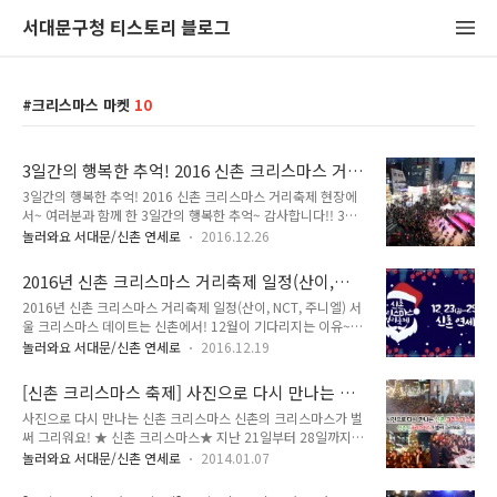
서대문구청 티스토리 블로그
크리스마스 마켓
10
3일간의 행복한 추억! 2016 신촌 크리스마스 거
리축제 현장에서~
3일간의 행복한 추억! 2016 신촌 크리스마스 거리축제 현장에
서~ 여러분과 함께 한 3일간의 행복한 추억~ 감사합니다!! 3일
이란 시간이 너무 짧게만 느껴졌어요.. ㅠㅠ '2016 신촌 크리스
놀러와요 서대문/신촌 연세로
2016.12.26
마스 거리축제' 3일간의 추억! Tong지기가 담아 봤어요~ ^^ 축
제 현장으로 GO GO ~ #. 찍으면 화보가 되는 포토존! 신촌 곳곳
2016년 신촌 크리스마스 거리축제 일정(산이,
자리잡은 다양한 포토존!!! 카메라를 켠다! 사진을 찍는다! 그럼
NCT, 주니엘) 서울 크리스마스 데이트는 신촌에
2016년 신촌 크리스마스 거리축제 일정(산이, NCT, 주니엘) 서
화보 완성~~~ 화보, 모 특별한거 있나요? 신촌에서는 누구나 화
서!
울 크리스마스 데이트는 신촌에서! 12월이 기다리지는 이유~?
보 속 주인공 이였답니다 ^^ #. 흥 폭발! 크리스마스 콘서트! 정
바로 크리스마스 때문 아닐까요! 그리고 또 드는 생각! '크리스마
성호씨의 재치있는 진행과 성대모사 퍼레이드!! 그리고 폭풍 가
놀러와요 서대문/신촌 연세로
2016.12.19
스에 어디 갈까?' 하는 고민일텐데요! 여러분의 고민을 Tong지
창력을 보여준, 앞으로 불러도 뒤로 불러도~♪ 은가은!! 힙합~
기가 한번에 해결해 드릴게요~ ^^ 주저 말고 '신촌'으로 오세요
swag!!!! 추운 날씨도 이겨내 버린 산이의 열정적인..
[신촌 크리스마스 축제] 사진으로 다시 만나는 신
~ '2016 신촌 크리스마스 거리축제'에서 함께 하세요 이번 축제
촌 크리스마스★ 신촌의 크리스마스가 벌써 그리
사진으로 다시 만나는 신촌 크리스마스 신촌의 크리스마스가 벌
의 컨셉, 어린아이부터 어르신들까지 모두 즐길 수 있다는 점!!
워요~!
써 그리워요! ★ 신촌 크리스마스★ 지난 21일부터 28일까지
신촌 연세로 500m에서 펼쳐지는 크리스마스 거리축제~ tong
연세대 정문 앞 굴다리에서 신촌전철역에 이르는 500m 구간에
지기와 함께 알아봐요 ^0^ 2016년 신촌 크리스마스 거리축제
놀러와요 서대문/신촌 연세로
2014.01.07
서 크리스마스 축제가 열렸습니다. 신촌 연세로를 '사람중심의
일 정 : 2016. 12. 23.(금) ~ 25.(일) 장 소 : 신촌 연세로 축제내
걷고 싶은 거리'로 만들기 위해 추진한 대중교통전용지구 조성
용 ● 크리스마스 콘서트 - 23일 오후 7시..