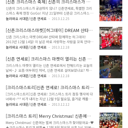
[신촌 크리스마스 축제] 신촌의 크리스마스가 궁
공사 후 처음 개최되었던 행사였죠! 에서는 연하장, 도자기 인형,
금하지 않니?
신촌의 크리스마스가 궁금하지 않니? 신촌연세로, 특별한 크리
모자, 장갑, 완구 등 성인과 어린이를 위한 다양한 크리스마스 선
스마스 축제 현장 GoGo! 지난 21일부터 신촌은 크리스마스 분
물용품을 만날 수 있었고, 에서는 홍익문고, 서해문집, 유어마인
위기로 들떠 있습니다. 신촌 연세로에는 크리스마스 트리로 반짝
드, 책방피노키오 등 서점과 출판사가 참여해 '연세로 문학의 거
놀러와요 서대문/신촌 연세로
2013.12.25
~★ 신촌의 트리 앞에서 가족과 연인과 친구와 사진찍는 재미~
리' 핸드프린팅에 참여한 작가들의 책과 국내외 희귀서적 등을
특별한 크리스마스 추억이 되겠죠?^^ 밴드 장미여관과 로맨틱
전시했습니다. 3관 은 독일, 프랑스, 영국, 핀란드, 미국, 리투아
[신촌크리스마스마켓][허그데이] DREAM 산타와
펀치 개막축하공연을 시작으로 8일간의 축제가 펼쳐지고 있답
니아의 클럽이 운영되어 ..
함께하는 허그데이!
신촌 크리스마스 마켓 DREAM 산타와 함께하는 허그데이!
니다. 특별한 대규모 크리스마스 마켓이 열리고 있구요, 23일에
2013년 12월 14일! 이 날은 바로 사랑하는 사람을 꼬옥 안아주
는 연세로 '문학의 거리'에 김남조, 조정래, 이어령, 유안진, 이근
는 HUG DAY였던거, 다들 알고 계셨나요? 허그데이를 맞아 신
배, 정호승, 도종환 작가님이 참석하여 핸드프린팅 제막도 하였
놀러와요 서대문/신촌 연세로
2013.12.18
촌 크리스마스 마켓 기획단 S-MASTER들과 자원봉사자
답니다. 크리스마스 이브에는 신촌블루스의 공연도 있었어요!!
DREAM산타들이 신촌 거리로 여러분을 만나러 찾아갔답니다~
크리스마스마켓 기간 매일 저녁 7시에는 8명의 DJ가 잇달아 출
[신촌 연세로] 크리스마스 마켓이 열리는 신촌 연
지금부터 즐거웠던 그 날의 현장을 같이 보실까요? Go Go! 여
연해 음악을 들려줍니다. 대규모 마..
세로에서 전하는 오늘의 날씨<MBC 뉴스투데이
크리스마스 마켓이 열리는 신촌 연세로에서 전해드리는 오늘의
기서 잠깐! 신촌 크리스마스 마켓의 목적에 대해 알아볼까요? 신
촬영>
날씨~♪ 요즘 어두워진 저녁, 신촌 연세로 걸어보셨나요? 차량
촌 연세로(신촌역~연세대 정문)가 '대중교통 전용지구'로 지정
이 다니지 않는 연세로는 지금 크리스마스 트리로 반짝이고 있습
되면서, 시민들이 즐길 수 있는 문화 공간으로 거듭나려고 해요.
놀러와요 서대문/신촌 연세로
2013.12.18
니다. 이 거리를 걷다보면 크리스마스 분위기를 느낄 수 있어 벌
차가 없어진 연세로를 활용하여 즐거운 축제를 하며 이것을 홍보
써부터 마음이 들뜬답니다. ^^* 21일부터 29일까지는 이 거리
하는 것이 크리스마스 마켓의 목적이랍니다! 걷고 싶은 거리, 다
[크리스마스트리]신촌 연세로! 크리스마스 트리
에 크리스마스 마켓이 열려 더욱더 풍성한 크리스마스를 즐길 수
시 오고 싶은 거리, 문학의..
점등 행사에 다녀와서~^^
[크리스마스트리]신촌 연세로! 크리스마스 트리 점등 행사에 다
있겠지요?!! 12월 18일 오전 6시 생방송으로 방영된 MBC 뉴스
녀와서~^^ 비가 내리는 지난 12월 9일 월요일, 즐거운 캐롤이
투데이는 오늘 신촌 연세로를 배경으로 날씨를 방송했어요! 날
울려 퍼졌던 크리스마스 트리 점등행사에 다녀왔습니다. 차 없는
씨를 보는 내내 눈이 즐거웠답니다. 여기가 어디야 하시는 분! 아
놀러와요 서대문/신촌 연세로
2013.12.12
신촌 연세로 거리 곳곳에 세워진 형형색색의 크리스마스 트리에
직도 신촌 연세로 크리스마스 마켓을 모르시 분! 크리스마스에
불을 밝히며 한해를 정리하고 새해를 소망하는 마음들이 모여 즐
어디서 무엇을 할지 고민하시는 분! TONG이 신촌 크리스마스
[크리스마스 트리] Merry Christmas! 신촌에는
거운 시간을 가졌는데요, TONG이 신촌 연세로에서 크리스마스
마켓 소개해드릴게요^^* 는..
벌써 크리스마스가 찾아왔어요~♥
Merry Christmas! 신촌에는 벌써 크리스마스가 찾아왔어요~♥
기분을 만끽하고 돌아왔답니다. 그 현장에 함께 가시죠? ^^ 조
★크리스마스 트리가 반짝★ 12월 9일 월요일 오후 5시 30분에
금씩 어둠이 거리에 내려 앉은 오후 5시, 서대문구립합창단의 캐