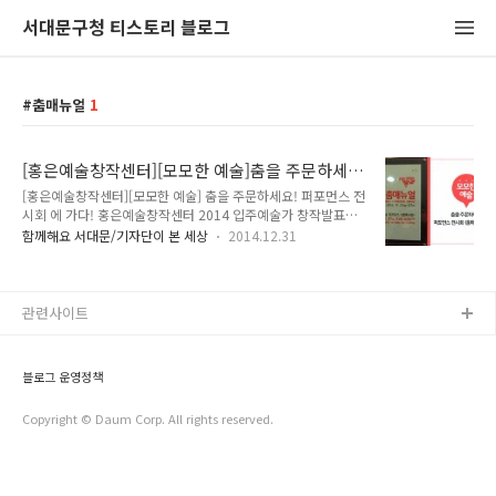
서대문구청 티스토리 블로그
춤매뉴얼
1
[홍은예술창작센터][모모한 예술]춤을 주문하세
요! 퍼포먼스 전시회 <춤매뉴얼>에 가다!
[홍은예술창작센터][모모한 예술] 춤을 주문하세요! 퍼포먼스 전
시회 에 가다! 홍은예술창작센터 2014 입주예술가 창작발표인
'모모한 예술'은 귀 기울여 듣고, 눈을 마주치고 움직임을 느끼는
함께해요 서대문/기자단이 본 세상
2014.12.31
예술 혹은 작품으로 예술가 열개 팀이 내놓고 있는 무용 프로젝
트입니다. 2014년 마지막 프로젝트인 은 홍댄스컴퍼니와 다페
르튜토 스튜디오가 함께 한 작품인데요, 지난 12월 27일(토) 오
후 2시 홍은예술창작센터 갤러리H에서 열린 공연에 TONG이
관련사이트
다녀왔습니다^^ 프로젝트란? 현재 활발히 활동하고 있는 무용
가들을 중심으로 춤메뉴 워크샵을 진행하였습니다. 무용가들은
워크샵을 통해 자신의 춤메뉴 만드는 방법을 제시해 보았고 기록
블로그 운영정책
된 영상을 함께 보며 토론도 벌였습니다. 무용가들은 이 과정을
통해 자신의 춤 만드는 경향을 ..
Copyright © Daum Corp. All rights reserved.