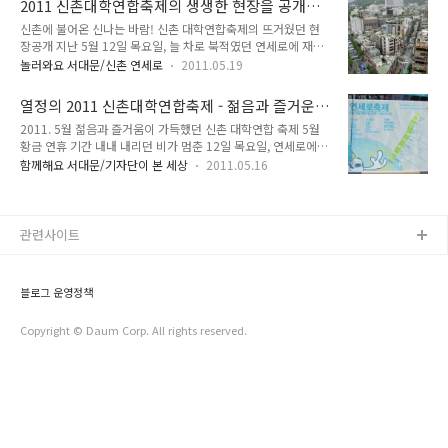
2011 신촌대학연합축제의 생생한 현장을 공개합
요~ 신촌의 작은 문화공간을 만드는 것부터 시작해서 점차 문화
니다
신촌에 불어온 신나는 바람! 신촌 대학연합축제의 뜨거웠던 현
가 있는 신촌으로 나아가기 위한 작은 시작이라고 보시면 되겠
장공개 지난 5월 12일 목요일, 늘 차로 북적였던 연세로에 재미
죠?^^ 신촌에서 벌써 오래뜰이 세 번이나 열렸답니다. 첫번째
난 일이 벌어졌습니다 거리를 온통 젊음으로 물들인 그이름은 바
오래뜰은 벚꽃이 명물거리에 예쁘게 날리던 날로 기억하는데요,
놀러와요 서대문/신촌 연세로
2011.05.19
로 신촌대학연합축제~! 5월이면 전국 여러 대학에서 학교별 특
세번째 오래뜰이 끝나고 보니 어느새 여름이 되어있네요! 이번
색을 반영한 축제를 열고, 가끔은 주변 대학과 연합해 더 큰 행사
에는 지난 세번의 오래뜰이 어떻게 열렸는지 보여드리려고 해요.
열정의 2011 신촌대학연합축제 - 젊음과 즐거운
로 만들기도 하죠 하지만 이렇게 큰 규모의 대학연합축제를 보신
첫번째 오래뜰, 벚꽃과 마주한 조소작에서 봄의 ..
에너지가 가득!
2011. 5월 젊음과 즐거움이 가득했던 신촌 대학연합 축제 5월
적 있나요? 7개 대학이 연합한 대규모 축제가 바로 이 곳 신촌에
황금 연휴 기간 내내 내리던 비가 멈춘 12일 목요일, 연세로에는
서 열렸답니다 뛰뛰빵빵~ 이제부터 연세로에 차량진입 금지! 차
차량의 출입이 제한되었습니다. 명물거리와 신촌로타리로 이어
량통제를 시작으로 연합축제는 시작되었습니다 차 없는 거리에
함께해요 서대문/기자단이 본 세상
2011.05.16
지는 거리마다 거리공연을 위한 무대가 제작되고 여러 부스가 설
서 즐기는 신나는 대학연합축제~! 이름은 대학연합이었지만 남
치되었습니다. 바로 연세로축제를 위해서입니다. 지금으로부터
녀노소 모두가 참여할 수 있었던 아주 의미 깊은 축제였답니다.
꼭 10년전 '신촌문화축제'가 개최되었습니다. 서대문구에서 최
지금부터 그 뜨거웠던 현장을 공개합니..
초로 열렸던 문화축제를 올해는 7개 대학 (연세대, 이화여대, 명
관련사이트
지대, 추계예대, 경기대, 서강대, 홍익대)이 연합하여 "우리가
Green 신촌"과 연세대학교동아리 연합회를 주축으로 새로운 문
화 축제로 부활, 발전시켜 새로운 문화축제로 거듭나게 되었습니
블로그 운영정책
다. 뜨거웠던 열기와 함성이 있었던 현장 속으로 함께 떠나 볼까
요? 1. 차량 통제된 명..
Copyright © Daum Corp. All rights reserved.