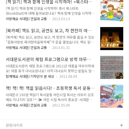
[책 읽기] 책과 함께 인생을 시작하자! <북스타트
읽기」 란? 책 읽는 서대문을 만들기 위해 구민 누구나 언제든지
우스 미움일기장 ..
(BookStart)에 대해 아시나요?>
[책 읽기] 책과 함께 인생을 시작하자! 혹시 북스타트
참여할 수 있는 책 읽기 프로그램입니다. 독후감(서평)뿐 아니라,
(BookStart)에 대해 들어보셨나요? 책과 함께 인생을 시작하자
그림, 사진, 동영상 등 여러분이 원하는 다양한 방식으로 독후활
라는 취지로 출생부터 영/유아 성장 단계별로 책꾸러미를 선물
동을 공유해주세요. :: 「서대문 100권 책 읽기」 어떻게 진행될
사랑해요 서대문/건설과 교통
2013.03.13
하여 어려서부터 책과 친해질 수 있는 계기를 만드는 프로그램이
까요? ○ 기 간 : 2016년 4월부터 ○ 대 상 : 서대문구민 누구나
랍니다. Bookstart! 책과 함께 인생을 시작하자! 2013년 서대
○ 참여방법 - 서대문 「100권 책 읽기」 분기..
[북카페] 책도 읽고, 공연도 보고, 차 한잔의 여유
문구에서는 '책 읽는 서대문' 사업의 일환으로 구립도서관(이진
를 즐길 수 있는 "문화사랑방 북아현마을북카
[북카페] 책도 읽고, 공연도 보고, 차 한잔의 여유를 즐길 수 있는
가기념도서관, 남가좌새롬어린이도서관, 홍은도담도서관)과 함
페"가 문을 열었습니다.
"문화사랑방 북아현마을북카페"가 문을 열었습니다. 책도 읽고,
께 책과 함께 인생을 시작하자는 취지의 북스타트 운동을 시작합
공연도 보고, 차 한잔의 여유를 즐길 수 있는 아담한 동네 문화사
니다. 북스타트 운동은 1992년 영국에서 처음 시작된 것으로 아
사랑해요 서대문/건설과 교통
2013.01.31
랑방 북아현마을북카페가 드디어 문을 열었습니다. 개관을 축하
기때부터 책으로 된 장난감을 가지고 놂으로써 어려서부터 책을
하고 함께 즐거움을 나누기 위해 2월 2일 토요일에는 오페라 걸
친근하고 재미있는 것이라고 느끼고 평생 책과 가까지 지낼 수
서대문도서관의 체험 프로그램으로 방학 마무리
작들의 영상을 보며 유형종 해설가의 쉽고도 재미난 이야기를 들
있는 계기를 마련하는 프로그램입니다..
를!
서대문도서관의 체험 프로그램으로 2011년 여름을 마무리하세
어보는 시간을, 2월 16일에는 MBC 라디오 "우리의 소리를 찾아
요! 여름 휴가 다녀오셨나요? 아직 다녀오지 못하신 분들도 많으
서'를 십년간 제작한 최상일 PD가 민요 채집을 하며 접한 귀중한
리라 생각되네요. 특히 이번 여름에는 유난히도 비가 많이 왔고
순간들을 전해드리는 시간을 마련했습니다. 절대, 어렵지도 지루
함께해요 서대문/기자단이 본 세상
2011.08.09
7월부터 시작해서 해가 쨍쨍한 날이 손에 꼽힐 정도였기 때문일
하지도 않습니다. 주말 오후 가족과 함께 뜻깊은 추억을 만들어
텐데요. 이제 아이들의 방학은 끝이 나는데 아이들과 함께 휴가
보시기 바랍니다. "신이 내린 최고의 선물 - 불멸의 오페라" - 언
책! 책! 책! 책을 읽읍시다! - 초등학생 독서 운동
를 다녀오지 못한 분들 또는 좋은 추억을 만들어주지 못한 부모
제 : 2..
<100권 책 읽기>
서대문구 100권 책읽기 독서운동 어린시절 독서는 아무리 강조
님들은 마음 한 켠이 조금 걸릴 거라고 생각합니다. 그래서 그런
해도 지나치지 않죠^^ (▶ 어린 시절 독서의 중요성 -서대문
분들께 좋은 프로그램을 알려드리려고 합니다. 바로 서대문도서
100권 책읽기 사업) 서대문구에서 독서운동을 시작합니다.
관에서 진행중인 체험 프로그램에 대한 소식인데요. 서대문도서
사랑해요 서대문/건설과 교통
2011.05.06
'100권' 이라는 수치가 등장하고 권장도서가 선정되어 있지만,
관에서는 프로젝트를 통해 세계 어린이와 함께 나누는 소통과 배
동기 부여를 위해 제시한 것일 뿐, 읽은 책이 100권에 크게 못 미
려를 생각해볼 수 있는 '유니세프 아우인형 만들기 체험행사'와
쳐도, 권장도서가 아닌 다른 책을 읽어도 상관이 없습니다. 독서
프로젝트의 일환인 의 프로그램 중 하나인..
운동은 모든 학생들이 가벼운 마음으로 책을 읽기를 바라는 마음
관련사이트
으로 시작됩니다. ★ 기간 : 2011년 5월 11일(수)부터 ★ 대상 :