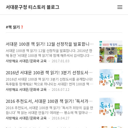
서대문구청 티스토리 블로그
책 읽기
7
서대문 100권 책 읽기! 12월 선정작을 발표합니
다.
서대문 100권 책 읽기! 12월 선정작을 발표합니다. 2016년 한
해 동안 '서대문 100권 책 읽기'와 함께 해주셔서 감사합니다 ^^
12월에 선정된 분들 모두 축하드리고요! 2017년에도 쭉~ 함께
사랑해요 서대문/문화와 교육
2017.01.03
해주세요 ^^ 선정작을 만나볼까요! '그림'으로 표현하기 '독후
감'으로 표현하기 '사진'으로 표현하기 2017년 정유년 한 해 모
2016년 서대문 100권 책 읽기! 3분기 선정도서를
두 행복하시고 좋은일 가득하세요 ~ 2017년에도 '서대문 100
공개합니다! 독후활동 함께해요!
2016년 서대문 100권 책 읽기! 3분기 선정도서를 공개합니다!
권 책 읽기'와 함께 해주세요~ ^^
독후활동 함께해요! 책으로 하나되는 서대문! 먼저 100권 책 읽
기에 참여해 주신 여러분~ 너무 감사해요! ^^ 오늘은 3분기 선
사랑해요 서대문/문화와 교육
2016.07.12
정도서에 대해 알려드릴게요! 구민 누구나 언제든지 참여할 수
있는 책 읽기 프로그램! 함께 참여해보세요~~ :: 서대문 100권
2016 추천도서, 서대문 100권 책 읽기! '독서가
책 읽기 3분기 선정도서 추천대상 책제목 지은이 출판사 유 아
희망의 길을 만듭니다'
2016 추천도서, 서대문 100권 책 읽기! '독서가 희망의 길을 만
꼬물꼬물 누굴까 보린 사파리 고함쟁이 엄마 유타 바우어 비룡소
듭니다' 책 읽는 서대문 만들기! 여러분~~ 평소에 책 얼마나 읽
901호 띵동 아저씨 이욱재 노란돼지 채소 이야기 박은정 보림
으세요? 책은 따분하고 지루하다? 절대 그렇지 않답니다. '서대
아빠 만날 준비됐니? 김영미 시공주니어 커졌다 서현 사계절 초
사랑해요 서대문/문화와 교육
2016.04.27
문 100권 책 읽기'와 함께 쉽고 잼있게~ 시작해보세요 먼저
등 저학년 꽃들에게 희망을 크리나 폴러스 시공주니어 한방의 자
'100권 책 읽기'가 무엇인지 궁금하시죠~ :: 「서대문 100권 책
동차 경주 돌레르 시공주니어 잘 자라라 내마음 윤아해 위즈덤하