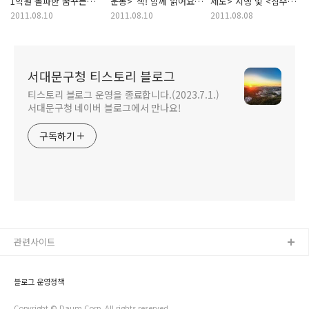
1억원 돌파한 꿈꾸는
운동>"책! 함께 읽어요"
제도> 시행 및 <침수
청년가게
북콘서트
지역 감염 주의보>
2011.08.10
2011.08.10
2011.08.08
서대문구청 티스토리 블로그
티스토리 블로그 운영을 종료합니다.(2023.7.1.)
서대문구청 네이버 블로그에서 만나요!
구독하기
관련사이트
블로그 운영정책
Copyright © Daum Corp. All rights reserved.