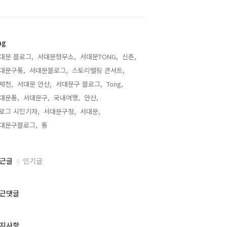
ag
대문 블로그,
서대문형무소,
서대문TONG,
신촌,
대문구통,
서대문블로그,
스토리텔링 콘서트,
제천,
서대문 안산,
서대문구 블로그,
Tong,
대문통,
서대문구,
국내여행,
안산,
로그 시민기자,
서대문구청,
서대문,
대문구블로그,
통,
근글
인기글
근댓글
지사항