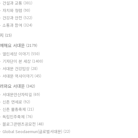
건설과 교통
(301)
자치와 청렴
(90)
건강과 안전
(522)
소통과 참여
(324)
공지
(15)
께해요 서대문
(2179)
열린세상 이야기
(550)
기자단이 본 세상
(1400)
서대문 건강밥상
(28)
서대문 역사이야기
(45)
러와요 서대문
(342)
서대문안산자락길
(69)
신촌 연세로
(92)
신촌 물총축제
(21)
독립민주축제
(76)
블로그콘텐츠공모전
(48)
Global Seodaemun(글로벌서대문)
(22)