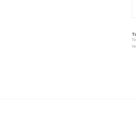
방
T
To
문
자
Ye
수