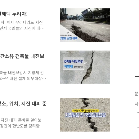
 높은 곳의 떨어질 만한 물
 대피할 수 있는 주변 공터
면혜택 누리자!
자! 이제 우리나라도 지진
으면서 국민들의 지진에 대한
. 우리가 지구에 사는 동안
 조기 경보 시스템 등을 통
기가 소개해 드릴 내용은
내진설계 의무 대상이 아닌
민간소유 건축물 내진보
등)의 민간소유 건축물이 내진
대상은 아니나 내진설계를 반
 수 있습니다. 민간소유 건
건축물 내진보강시 지방세 감
~^^ 내진 설계 의무대상
시 지방세를 최대 50%까지
47조의4의 규정에 따라 내진
분
미만 건축물 등)의 민간소유
 수 있습니다! 감면혜택에
, 위치, 지진 대피 준
사
득세의 10% 경감 - 재산세
감 ● 대수선을 하는 경우 -
부터 5년간 재산세..
 지진 대피 준비물 알아보
의 강진이 한반도를 강타한 이
다. 이제 우리나라도 지진
 있을순 없겠죠! 그래서 준