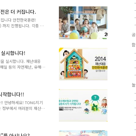
요령에 대해 알아볼까 합니
1. 집안에 있을 때 지진을
안전은 더 커집니다.
 있는 내용인데요. 한쪽에
 커집니다 안전한국훈련!
 숨으면 큰일난다'는 이야기
(금) 까지 진행됩니다. 각종 재
 발생시 우선 낮고 튼튼한
합훈련인데요!! 안전은 함께
^^ :: 2016 재난대응 안
(금) ● 훈련주간 : 국민안전처 ●
함
을 가정한 현장중심의 대국민
을 실시합니다!
:00 ~ 14:20 전국 민방공
련 5. 18 (수) 대규모 정전
훈련을 실시합니다. 재난대응
해일 등의 자연재난, 유해
 국가의 재난대응 역량을 제
관으로 매년 실시되는 종합
께 알아볼까요? 2014 재난
놀
10. 23(목) 주관 : 중앙안전관리
시작합니다!!
난관리기구 기동점검 및 재난
 자연재난 - 화재·붕괴·
! 안녕하세요! TONG지기
, 감염병 및..
은 정부에서 여러분의 재산피
하여 알려드릴께요!!^^ 풍
, 강풍, 지진 등 자연재해
실(비닐하우스 포함)을 보험
영하고 있답니다!! 보험료
리"를 아시나요?