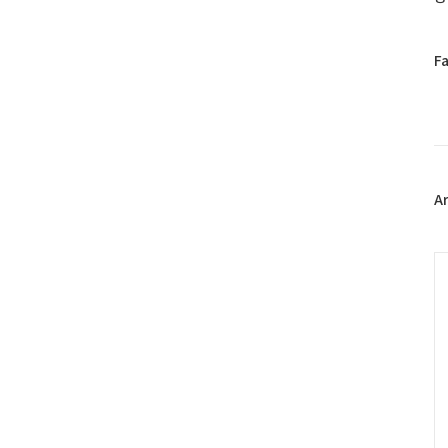
페
F
이
스
북
트
위
터
플
A
러
그
인
C