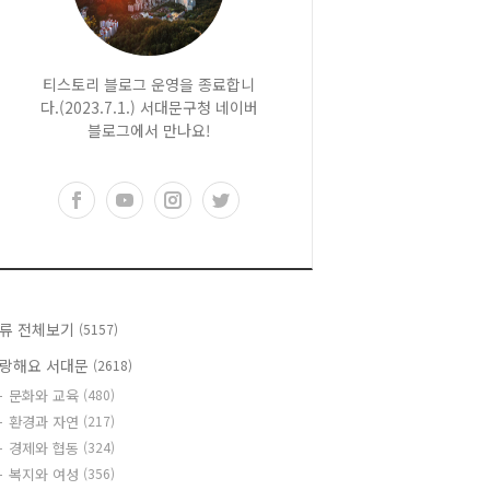
티스토리 블로그 운영을 종료합니
다.(2023.7.1.) 서대문구청 네이버
블로그에서 만나요!
류 전체보기
(5157)
랑해요 서대문
(2618)
문화와 교육
(480)
환경과 자연
(217)
경제와 협동
(324)
복지와 여성
(356)