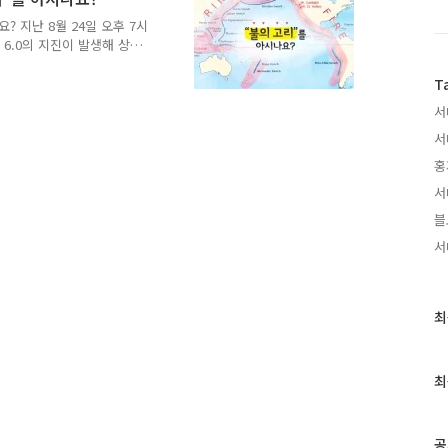
험료로 예기치 못한 재해에
우 실질적 복구비를 확보할
요? 지난 8월 24일 오후 7시
을 알리며, 더 좋은 방향으로
6.0의 지진이 발생해 상당
'나파밸리' 인근에서 지진
 등의 뉴스가 화제가 되고
T
이어 진도 6.0이상의 규모
서
공통점은 무엇일까요? 바로
서
예전부터 태평양에 인접한 캘
 고리"(Ring of Fire)
홍
리에..
서
블
서
최
최
근
글
과
최
인
기
글
공