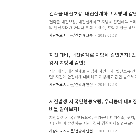
장, 공원 등 가까운 공터로 대피하세요 ● 평상 시에는
건을 미리 정리하세요 ● 평상 시에는 운동장, 공원 등
건축물 내진보강, 내진설계하고 지방세 감
를 알아두세요
건축물 내진보강, 내진설계하고 지방세 감면혜택 누리
의 안전지대가 아니다!!! 최근 경주, 포항 지진을 겪
격각심과 지진 방재에 대한 관심이 높아지고 있습니다
사랑해요 서대문/건설과 교통
2018.01.03
지진은 피할 수 없는 일이지만, 건물의 내진설계, 지진
해 지진의 피해를 줄일 수 있습니다. 오늘 TONG지
「내진보강, 내진설계」입니다. 자세히 알아볼까요~ 
지진 대비, 내진설계로 지방세 감면받자! 
일정 규모(2층 이하이고, 500㎡미만 건축물, 주택 
강시 지방세 감면!
보강을 실시한 경우(기존 건축물)와 내진 설계 의무
영한 건축물(신축 건축물)에 대하여 세제 혜택을 받을
지진 대비, 내진설계로 지방세 감면받자! 민간소유 
축물..
면! 지진에 안전하게 대비하고 지방세도 감면 받으세요
이 아닌 건축물의 건축, 대수선을 할 경우 내진 보강 
사랑해요 서대문/건강과 안전
2016.12.13
감면 받을 수 있답니다!!!! 「지방세특례제한번」 제
보강 대상이 아닌 일정 규모 (3층 미만이고 1,000㎡
건축물이 내진보강을 실시한 경우 지방세를 감면받을
지진발생 시 국민행동요령, 우리동네 대피장소
대해 알아볼까요~ 감면혜택 ● 건축을 하는 경우 - 취
비물 알아보자!
납세의무 최초 성립일로부터 5년간 재산세의 10% 경
취득세의 50%경감 - 재산세 납세의무 최초 성립일로
지진발생 시 국민행동요령, 우리동네 대피장소, 위치,
자! 연이어 발생하는 지진! 경북 경주에서 5.8 규모
후에도 잦은 여진으로 많은 분들이 불안해하고 있습니
사랑해요 서대문/건강과 안전
2016.10.12
의 안전지대가 아닙니다!! 그렇다고 매번 불안에 떨고