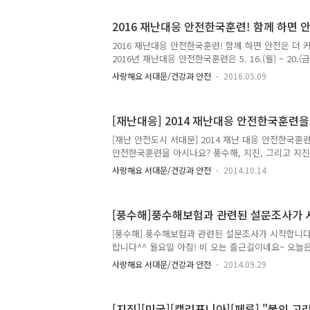
비한 시간~ 오늘은 지진 발생 시 꼭 지켜야하는 행동
다. 꼭 읽고 숙지해주세요~ 지진발생 시 국민행동요령 
2016 재난대응 안전한국훈련! 함께 하면 
느꼈다면? 최근 지진발생 시 대피요령 중 이슈가 되고
2016 재난대응 안전한국훈련! 함께 하면 안전은 더
서는 '탁자에 숨어야 한다' 다른쪽에서는 '탁자 밑에
2016년 재난대응 안전한국훈련은 5. 16.(월) ~ 20.
로 혼란을 주고 있답니다. ▶결론부터 말하자면 지진
난으로부터 국민의 생명과 재산을 지키는 재난대응종
테이블,..
사랑해요 서대문/건강과 안전
2016.05.09
하면 더 커집니다~ tong지기와 함께 자세히 알아볼까요 
전한국훈련 ● 참여기간 : 2016. 5. 16.(월) ~ 20.
훈련내용 - 표준매뉴얼 31개 유형의 실제 재난상황
[재난대응] 2014 재난대응 안전한국훈련
참여형 훈련실시 5. 16 (월) 태풍내습 대비 전국 훈련 14
대피훈련 5. 17 (화) 해양선박, 유도선 사고 대비 현장훈
[재난 안전도시 서대문] 2014 재난 대응 안전한국
사고 (..
안전한국훈련을 아시나요? 풍수해, 지진, 그리고 지진
화학물질 유츨 등 사회재난 등 각종 재난에 대비하여
사랑해요 서대문/건강과 안전
2014.10.14
고하기 위하여 중앙안전관리위원회와 소방방재청 주
훈련입니다. 올해에 실시되는 훈련에 대해 TONG과 함
대응 안전한국훈련 실시 기간 : 2014. 10. 21(화) ~ 
[풍수해]풍수해보험과 관련된 설문조사가 
위원회, 안전행정부, 소방방재청 훈련내용 : 국가재
대비 종합대응훈련 - 태풍·홍수·호우·지진·지진해일 등
[풍수해] 풍수해보험과 관련된 설문조사가 시작합니다!
폭발·환경오염, 에너지·통신·금융 등 국가재난 체계마비
랍니다^^ 월요일 아침! 비 오는 출근길이네요~ 오늘
해를 보상하기 위하여 실시하고 있는 풍수해보험에 대
사랑해요 서대문/건강과 안전
2014.09.29
수해보험이란? 정부에서 시행하는 정책으로 태풍, 호우
로 국민이 입은 재산피해를 보상하기 위해 주택과 온
가입 대상으로 하는 풍수해 보험을 소방방재청에서 운
[지진][미국][캘리포니아][페루] "불의 고