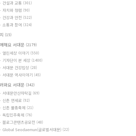
건설과 교통
(301)
자치와 청렴
(90)
건강과 안전
(522)
소통과 참여
(324)
공지
(15)
께해요 서대문
(2179)
열린세상 이야기
(550)
기자단이 본 세상
(1400)
서대문 건강밥상
(28)
서대문 역사이야기
(45)
러와요 서대문
(342)
서대문안산자락길
(69)
신촌 연세로
(92)
신촌 물총축제
(21)
독립민주축제
(76)
블로그콘텐츠공모전
(48)
Global Seodaemun(글로벌서대문)
(22)