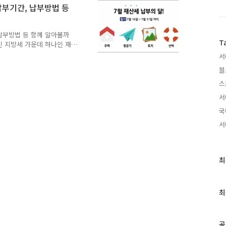
7월과 9월에 각각 1/2씩
납부기간, 납부방법 등
7. 31.(일) ○ 납부방법 - 시
터넷납부 : 인터넷
 납부방법 등 함께 알아볼까
T
적인 지방세 가운데 하나인 재
세대상, 납부기간, 납부방법
서
세 납부에 대해 알아봐요~
블
6월 1일 현재 「주택, 토
재산세 과세대상 - 7월에는
스
「 나머지 주택 1/2과 토
서
31까지 이며, 납부기한이 지나
국
서
최
최
근
글
과
최
인
기
글
공