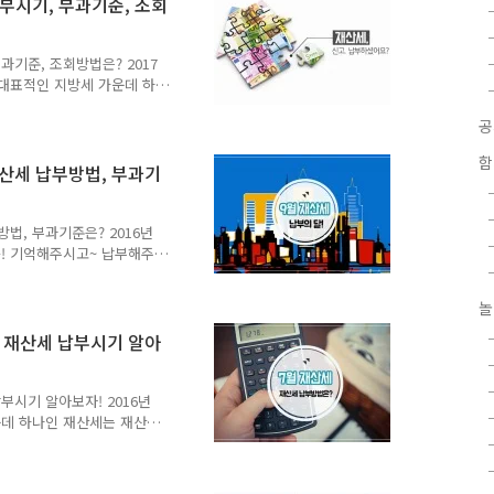
납부시기, 부과기준, 조회
월 10일로 납부기한이 연장되
과됩니다. 10월 31일까지
과기준, 조회방법은? 2017
 대표적인 지방세 가운데 하
. TONG지기와 함께 자
 정기분 재산세 납부 안내 ●
자 - 매매잔금을 과세기준인 6
함
 납세의무 - 6월 2일 이후
재산세 납부방법, 부과기
)가 납세의무 있음 ● 과세
분 세금을 반으로 나누어 7월과
방법, 부과기준은? 2016년
꼭! 기억해주시고~ 납부해주
알려드릴게요~ 미리 미리 준비
월 1일 현재(주택, 토지)소유
놀
1년분 세금을 반으로 나누어 7
간 : 9. 16. ~ 9. 30.
, 재산세 납부시기 알아
금고에 납부 ▶ 인터넷납부 :
좌이체 또는 신용카드(국내 모든 카
납부시기 알아보자! 2016년
운데 하나인 재산세는 재산
세 조회, 납부방법에 대해
 6월 1일 현재(주택, 주택이
주택(1/2), 주택이외 건축