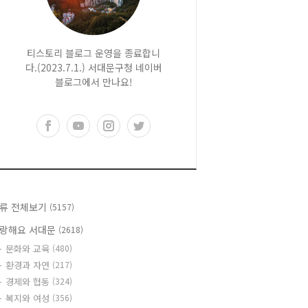
티스토리 블로그 운영을 종료합니
다.(2023.7.1.) 서대문구청 네이버
블로그에서 만나요!
류 전체보기
(5157)
랑해요 서대문
(2618)
문화와 교육
(480)
환경과 자연
(217)
경제와 협동
(324)
복지와 여성
(356)