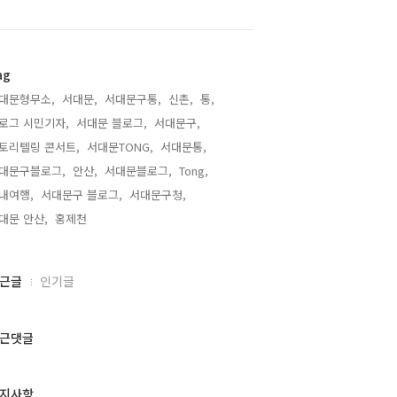
ag
대문형무소,
서대문,
서대문구통,
신촌,
통,
로그 시민기자,
서대문 블로그,
서대문구,
토리텔링 콘서트,
서대문TONG,
서대문통,
대문구블로그,
안산,
서대문블로그,
Tong,
내여행,
서대문구 블로그,
서대문구청,
대문 안산,
홍제천,
근글
인기글
근댓글
지사항