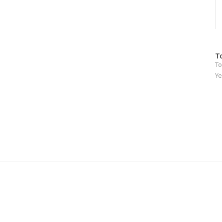
방
T
To
문
자
Ye
수