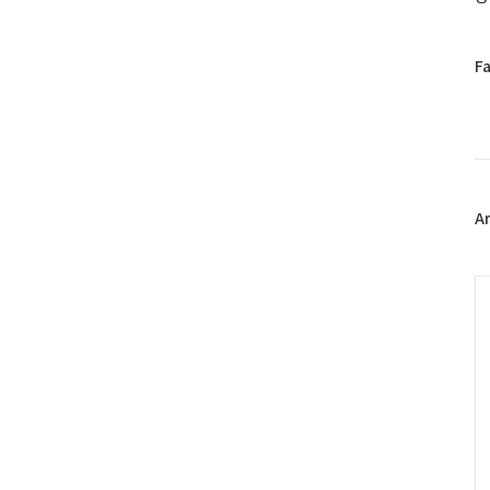
페
F
이
스
북
트
위
터
플
A
러
그
인
C