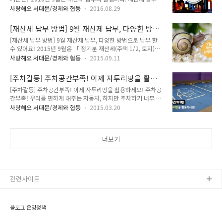
기를 꼭! 기억해주시고~ 납부해주세요 ^^ 부과기준과 납부방법
택 ● 건축을 하는 경우 - 취득세의 10% 경감 - 재산세 납세의무
사랑해요 서대문/경제와 협동
2016.08.29
에 대해 tong지기가 알려드릴게요~ 미리 미리 준비하기요! :: 9
최초 성립일로부터 5년간 재산세의 10% 경감 ● 대수선을 하는
월 재산세 납부의 달 ○ 납세의무자 ▶ 6월 1일 현재(주택, 토지)
경우 - 취득세의 50%경감 - 재산세 납세의무 최초 성립일로부터
[재산세 납부 방법] 9월 재산제 납부, 다양한 방법
소유자 ○ 과세대상 : 주택(1/2), 토지 주택분 재산세는 1년분
5년간 재산세..
으로 납부 할 수 있어요!
[재산세 납부 방법] 9월 재산제 납부, 다양한 방법으로 납부 할
세금을 반으로 나누어 7월과 9월에 각각 1/2씩 같은 금액으로
수 있어요! 2015년 9월은 「 정기분 재산세(주택 1/2, 토지)납
과세됩니다. ○ 납부기간 : 9. 16. ~ 9. 30. ○ 납부방법 ▶ 시중
부의 달」이에요. 지난 7월에도 재산세 납부의 달이였죠~ 주택
은행 및 농수협, 우체국, 새마을금고에 납부 ▶ 인터넷납부 : 인
사랑해요 서대문/경제와 협동
2015.09.11
분 재산세는 1년분 세금을 반으로 나누어 7월과 9월에 각각 1/2
터넷(http://etax.seoul.go.kr) 접속 후 계좌이체 또는 신용카드
씩 같은 금액으로 과세되기 때문이에요. 9월 재산세 납부에 대해
(국내 모든 카드 - 14개사)납..
[주차갈등] 주차공간부족! 이제 자투리땅을 활용
지기와 함께 자세히 알아볼까요!! 납세의무자 ▶ 6월 1일 현재
하세요!
[주차갈등] 주차공간부족! 이제 자투리땅을 활용하세요! 주차공
(주택, 토지)소유자 ▶ 매매잔금을 과세기준일인 6월 1일에 주
간부족! 우리를 편하게 해주는 자동차, 하지만 주차하기 너무 힘
고 받은 경우에는 새로 부동산을 취득한 매수자에게 납세의무가
드시죠? 동네를 몇바퀴나 돌고, 주차로 인한 주민과의 말다툼..
있으며, 6월 2일 이후에 양도한 경우에는 6월 1일 현재 소유자
사랑해요 서대문/경제와 협동
2015.03.20
이런 고민을 효과적으로 해결할 수 있는 방법이 있답니다. 지기
인 양도자(전 소유자)에게 2015년도 재산세 납세의무가 있습니
가 추천하는 해결법! 바로 자투리땅을 활용하는 것인데요. 서대
다. ▶ 문의처 : 서대문구청 세무1과 (☎ 330-1347~9) 납부기..
문구가 주택가의 극심한 주차문제 해결을 위하여 가만히 있을리
더보기
없죠~ 내 집 주변에 숨은 자투리 땅이 있다면 이웃을 위해 새옷
을 입혀주세요! 자투리땅은 대부분 주택가 가까이에 있어 골목
길 불법 주차도 줄일 수 있을 뿐 아니라 주차장 이용자의 만족도
가 높아질 수 있답니다. 빈 터로 두었을 때 쓰레기 무단 투기 등
으로 고통을 받기도 해요! ※ 자투리땅 조성 전/후 사진 : 연희동
관련사이트
444-56 자투리땅의 아..
블로그 운영정책