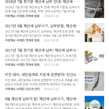
2018년 7월 정기분 재산세 납부 안내! 재산세 기
세 납부기간, 납부방법에 대해 자세히 알아볼까요~^^ 9월 정기
준일, 납부시기 안내!
2018년 7월 정기분 재산세 납부 안내! 재산세 기준일, 납부시기
분 재산세 납부 안내 ● 납세의무자 : 6월 1일 현재 주택 및 토지
안내! 6월 1일 현재 건축물, 주택, 선박 소유자는 7월 정기분 재
소유자(주택1/2, 토지) ● 납부기간 : 2018. 9. 16. ~ 9. 30. ※
산세를 납부해야 합니다. TONG지기와 함께 재산세 납부시기,
9월 30일이 공휴일이므로 10월 1일까지 납부 가능 ※ 기간이
사랑해요 서대문/경제와 협동
2018.07.02
기준일 등 자세히 알아볼까요! 7월 정기분 재산세 납부의 달 ●
지나면 3%의 가산금이 추가 부과 (10월 31일까지 미납시, 새액
납세의무자 : 6월 1일 현재 소유자 ● 납부기간 : 2018. 7. 16.
이 30만원 이상일 경우에는 매달 1.2%의 ..
2017년 9월 재산세 납부시기, 납부방법, 재산세
(월) ~ 7. 31.(화) ※ 기한이 지나면 3%의 가산금이 부과됩니다.
조회 안내!
2017년 9월 재산세 납부시기, 납부방법, 재산세 조회 안내! '9월
※ 8월 31일까지 미납한 경우 매달 1.2%의 중가산금이 추가 부
정기분 재산세 납부기간 놓치지 마세요' 6월 1일 현재 주택, 토
과됩니다. (단, 세액이 30만원 이상일 경우에만 해당) ● 부과대
지 소유자는 9월 정기분 재산세를 납부해야 합니다. 매매잔금을
상 : 7월분 재산세는 주택(1/2), 건축물 ● 납부방법 : 금융기관
사랑해요 서대문/경제와 협동
2017.09.05
과세기준일인 6월 1일 주고받은 경우, 새로 부동산을 취득한 매
및 인터넷(etax.seoul.go.kr) 납부 ● 문 의 처 : 서대문구청 세
수자에세 납세의무가 있습니다! 6월 2일 이후 양도한 경우에는
무1과 ☎ 02-..
2017년 7월 정기분 재산세 납부! 재산세 납부시
6월 1일 현재 소유자인 양도자(전 소유자)에세 2017년도 재산
기, 부과기준, 조회방법은?
2017년 7월 정기분 재산세 납부! 재산세 납부시기, 부과기준,
세 납세의무가 있답니다! 2017년 9월 재산세 납부 안내 ● 납부
조회방법은? 2017년 7월은 재산세 신고, 납부의 달입니다! 우
시기 : 2017. 9. 16. ~ 10. 10. ※ 10월 2일 임시공휴일 지정으
리나라의 대표적인 지방세 가운데 하나인 재산세는 재산을 보유
로 기존 9월 31일에서 10월 10일로 납부기한이 연장되었습니
사랑해요 서대문/경제와 협동
2017.07.06
한 대가로 내는 보유세입니다. TONG지기와 함께 자세히 알아보
다. ※ 납부기한 경과시 3% 가산금이 추가로 부과됩니다. 10월
고~ 납부하러 가볼까요! ^^ 2017년 7월 정기분 재산세 납부 안
31일까지 미납 시 매월 1.2%의 중가산금이 ..
지진 대비, 내진설계로 지방세 감면받자! 민간소
내 ● 납세의무자 - 6월 1일 현재 건축물, 주택, 선박 소유자 - 매
유 건축물 내진보강시 지방세 감면!
지진 대비, 내진설계로 지방세 감면받자! 민간소유 건축물 내진
매잔금을 과세기준인 6월 1일에 주고 받은 경우, 새로 부동산을
보강시 지방세 감면! 지진에 안전하게 대비하고 지방세도 감면
취득한 매수자 납세의무 - 6월 2일 이후 양도한 경우 6월 1일 현
받으세요~^^ 내진 설계 의무대상이 아닌 건축물의 건축, 대수선
재 소유자인 양도자(전 소유자)가 납세의무 있음 ● 과세대상 -
사랑해요 서대문/건강과 안전
2016.12.13
을 할 경우 내진 보강 시 지방세를 최대 50%까지 감면 받을 수
주택(1/2), 건축물 ※ 주택분 재산세는 1년분 세금을 반으로 나
있답니다!!!! 「지방세특례제한번」 제47조의4의 규정에 따라
누어 7월과 9월에 가각 1/2씩 같은 금액으로 과세 ● ..
9월 재산세 납부의 달! 재산세 납부시기, 재산세
내진보강 대상이 아닌 일정 규모 (3층 미만이고 1,000㎡미만 건
납부방법, 부과기준은?
9월 재산세 납부의 달! 재산세 납부시기, 재산세 납부방법, 부과
축물 등)의 민간소유 건축물이 내진보강을 실시한 경우 지방세
기준은? 2016년 9월은 재산세 납부의 달입니다. 재산세 납부시
를 감면받을 수 있습니다! 감면혜택에 대해 알아볼까요~ 감면혜