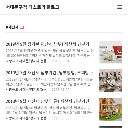
서대문구청 티스토리 블로그
재산세
12
2019년 9월 정기분 재산세 납부! 재산세 납부기
간, 납부방법 안내!
2019년 9월 정기분 재산세 납부! 재산세 납부기간, 납부방법 안
내! 2019년 9월은 정기분 재산세 납부의 달입니다. 재산세는 매
년 6월 1일 현재 주택, 건축물, 토지, 선박 등의 소유자에게 7월
사랑해요 서대문/경제와 협동
2019.09.04
과 9월로 나누어 과세됩니다. 7월에는 주택 1/2, 건축물, 선박
등에 과세하고 이번 9월에는 나머지 주택분의 1/2과 토지(주택
2019년 7월 재산세 납부기간, 납부방법, 조회방
부속토지 제외)에 대하여 과세하고 있습니다. 9월 정기분 재산세
법 안내!
2019년 7월 재산세 납부기간, 납부방법, 조회방법 안내! 7월은
납부 ● 납부기간 : 9월 16일 ~ 9월 30일 ※ 납부기한 경과 시
재산세 납부의 달입니다. 재산세는 매년 6월 1일 현재 주택·건
다음달에 최초 가산금 3% 추가 납부, 재산세액(도시지역분포
축물·토지·선박 등의 소유자에게 7월과 9월로 나누어 과세됩니
함)이 30만원 이상인 경우(매 1개월마다 0.75%씩 60개월간)
사랑해요 서대문/경제와 협동
2019.07.02
다. TONG 지기와 함께 자세한 내용 알아볼까요!! 7월 정기분 재
중가산금을 추가 부담 ● 납부방법 - 전국 시중은행, 농협, 수협,
산세 납부 안내 ● 납세의무자 : 6월 1일 현재 소유자 ● 과세대
새마을금고, 우체국 방문 납부 - 편의점(CU, G..
2018년 9월 재산세 납부의 달! 재산세 납부기간,
상 : 주택(1/2), 건축물 ● 납부기간 : 2019년 7월 16일 ~ 7월
납부방법 안내!
2018년 9월 재산세 납부의 달! 재산세 납부기간, 납부방법 안
31일 ※ 납부기한이 경과하면 최초 가산금 3% 더 납부 ※ 재산
내! "9월 정기분 재산세 납부기간 놓치지 마세요" 6월 1일 현재
세액이 30만원 이상인 경우에는 (매 1개월마다 0.75%씩 60개
주택, 토지 소유자는 9월 정기분 재산세를 납부해야 합니다. 매
월간) 증가산금 추가 부담 ● 납부방법 : 시중은행, 인터넷뱅킹,
사랑해요 서대문/경제와 협동
2018.09.03
매잔금을 과세기준일인 6월 1일에 주고받은 경우, 새로 부동산
ETAX, 편의점, 스마트폰, ARS ① 전국 시중은행 - 농협, 수협, 새
을 취득한 매수자에게 납세의무가 있습니다. 2018년 9월 재산
마을금고, 우체국 방문 ② 편의점 -..