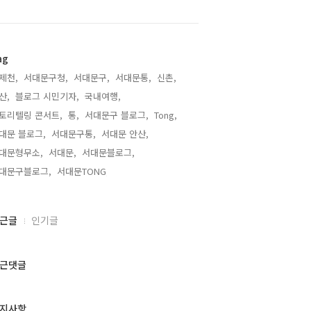
ag
제천,
서대문구청,
서대문구,
서대문통,
신촌,
산,
블로그 시민기자,
국내여행,
토리텔링 콘서트,
통,
서대문구 블로그,
Tong,
대문 블로그,
서대문구통,
서대문 안산,
대문형무소,
서대문,
서대문블로그,
대문구블로그,
서대문TONG,
근글
인기글
근댓글
지사항