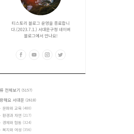
티스토리 블로그 운영을 종료합니
다.(2023.7.1.) 서대문구청 네이버
블로그에서 만나요!
류 전체보기
(5157)
랑해요 서대문
(2618)
문화와 교육
(480)
환경과 자연
(217)
경제와 협동
(324)
복지와 여성
(356)