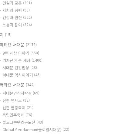
건설과 교통
(301)
자치와 청렴
(90)
건강과 안전
(522)
소통과 참여
(324)
공지
(15)
께해요 서대문
(2179)
열린세상 이야기
(550)
기자단이 본 세상
(1400)
서대문 건강밥상
(28)
서대문 역사이야기
(45)
러와요 서대문
(342)
서대문안산자락길
(69)
신촌 연세로
(92)
신촌 물총축제
(21)
독립민주축제
(76)
블로그콘텐츠공모전
(48)
Global Seodaemun(글로벌서대문)
(22)