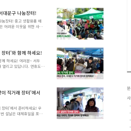
니다. 민족 고유의 명절 설
청 광장에 직거래장터가 열
 서대문구 나눔장터!
한 품질의 특산물을 구매하기
 참 보기 좋았어요. 흥정
나눔장터! 중고 생활용품 매
으로 함께 가볼까요! 서대
은 어려운 이웃을 위한 사
민과 함께하는 나눔장터, 어
 일 시 : 2016. 6. 29.
일정이 변경될 수 있음 ○ 장 소
로 수집된 중고물품 품목 판매
장터'와 함께 하세요!
 새마을부녀회 미구성) ○ 주
회 : 11개 부스 운영 신제품
께 하세요! 여러분~ 서두
가 열리고 있답니다. 연휴도
준비해보세요. 우수한 품질
다. 2월2일 오늘 17시까
다. 늦지말고 오시고요.그
분
 단체가 신선한 제품을 중간
맞이 직거래 장터'에서
! ^^ 시중가 보다
사
에도 많은 주민여러분이 찾아
'설맞이 직거래 장터'와 함
 장터'에서 준비하세요! 우
이번 설날은 대체휴일을 포
벌써부터 계획을 세우고 기다
를 위해 벌써부터 고민하고
장터에서 쉽고 간편하게 준