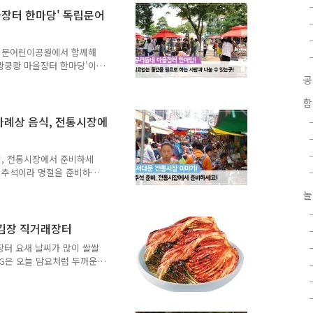
가격에 드리기 위해 노력하
을장터 한마당' 독립문어
볼까요. 2016 병신년 설맞
일간 시 간 : 10:00 ~ 17:00 참
독립문어린이공원에서 함께해
쿵쾅쿵쾅 마을장터 한마당'이
, 체험코너, 공연과 이벤트
미가 있겠죠!! 지기와 함께
함
마을장터 한마당" # 행 사
11. 14.(토) 11:00 ~
차례상 음식, 전통시장에
 입구) # 주 관 : 천연동주민
먹거리장터, 공연, 체험코너
식, 전통시장에서 준비하세
이 추석이라 명절을 준비하는
이 바빠지는 요즘, 추석 준
놀
는 크고 작은 전통시장이 많
심까지 덤으로 얻을 수 있는
그대로 간직하고 있는 모래내
 김장 직거래장터
준비하는 분들이 많이 오셨
장터 요새 날씨가 많이 쌀쌀
 환경은 많이 바뀌었지만 모
NG은 오늘 담요처럼 두꺼운
 서대문구의 대표적인 전통
들어오는 바람이 매섭더라구
감했는데요, 겨울철 월동준
 일 중 하나는 아무래도 김