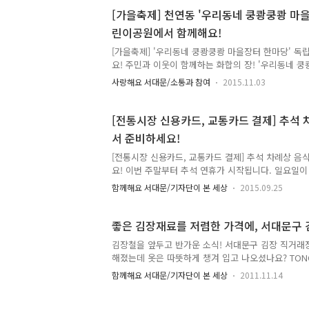
비하세요. 매년 우수한 품질의 지역특산물을 저렴한 
[가을축제] 천연동 '우리동네 쿵쾅쿵쾅 마
고 있답니다. 2016년 '설맞이 직거래 장터' 함께 만나
린이공원에서 함께해요!
이 직거래 장터 일 시 : 2016. 2. 2.(화) ~ 2. 3.(수) 2
여시·군 : 23개시·군, 50여개 단체 판..
[가을축제] '우리동네 쿵쾅쿵쾅 마을장터 한마당' 
요! 주민과 이웃이 함께하는 화합의 장! '우리동네 
열립니다. 나눔장터, 자활장터, 사랑장터, 먹거리장터
사랑해요 서대문/소통과 참여
2015.11.03
까지 다양하게 준비하였어요. 아기자기하고 소소한 재
자세한 내용을 알아볼까요!! ^0^ "우리동네 쿵쾅쿵쾅 
명 : 우리동네 쿵쾅쿵쾅 마을장터 한마당 # 일 시 : 2015. 
[전통시장 신용카드, 교통카드 결제] 추석 
17:00 (6시간) # 장 소 : 독립문어린이공원 (영천시장
서 준비하세요!
자치위원회, 영천신시장사업단 # 내 용 : 나눔장터, 
및 영천신시장사업단에거 운영중인 토요 동..
[전통시장 신용카드, 교통카드 결제] 추석 차례상 음
요! 이번 주말부터 추석 연휴가 시작됩니다. 일요일
마음이 급해집니다. 차례상을 준비하는 주부들의 발길
함께해요 서대문/기자단이 본 세상
2015.09.25
비 어디서 어떻게 해야 할지 고민이시죠? 서대문구에
이 있습니다. 좋은 품질과 저렴한 가격, 상인들의 인
전통시장이라면 추석 준비 문제 없겠죠~ 옛 모습을 
좋은 김장재료를 저렴한 가격에, 서대문구
시장과 편리하게 리모델링한 영천시장에서는 추석을 
김장철을 앞두고 반가운 소식! 서대문구 김장 직거래
는데요, 도 함께 했습니다^^ 아파트 재건축으로 주변
해졌는데 옷은 따뜻하게 챙겨 입고 나오셨나요? TO
래내시장은 옛 장터의 모습을 그대로 간직하고 있는
코트에 목도리까지 칭칭감고 나왔는데도 옷 사이로 
시장입니다. 추석을 ..
함께해요 서대문/기자단이 본 세상
2011.11.14
요~ 볼에 와닿는 차가운 바람과 함께 겨울이구나! 실
비는 잘 하셨나요? 겨울철 주방에서 일어나는 가장 큰