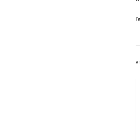
페
F
이
스
북
트
위
터
플
A
러
그
인
C