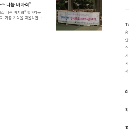
법 추운 바람이 불어보면,
마스 나눔 바자회"
 겨울의 시작을 알리는 입동
격이 지난 해 보다 많이 떨
마스 나눔 바자회" 좋아하는
가루와 새우젓, 소금의 가격
요. 가끔 기억을 떠올리면
토)에 열린 서대문 청소년
T
크리스마스" 라니 반갑고 설
홍
에서는 농악대, 페이스 페
매 등 다채로웠네요. 한 여
안
에 다녀왔어요. 홍제천 연가
스
청소년들이 자발적으로 물품
서
번 바자회 수익금과 모금 활
서
서
최
최
근
글
과
최
인
기
글
공