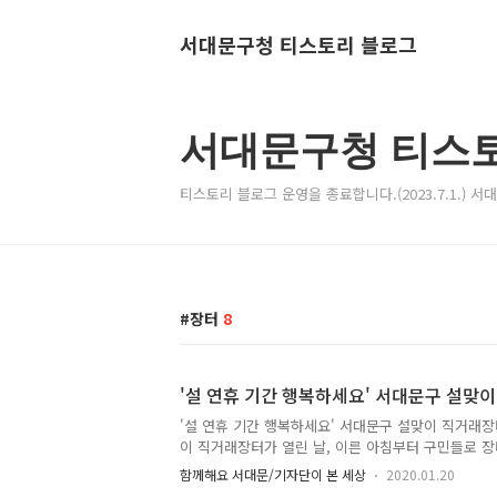
서대문구청 티스토리 블로그
서대문구청 티스
티스토리 블로그 운영을 종료합니다.(2023.7.1.) 
장터
8
'설 연휴 기간 행복하세요' 서대문구 설맞
'설 연휴 기간 행복하세요' 서대문구 설맞이 직거래장
이 직거래장터가 열린 날, 이른 아침부터 구민들로 
지난 1월 14일부터 15일까지 서대문구청 광장에서 
함께해요 서대문/기자단이 본 세상
2020.01.20
번 행사에 전국 각지를 대표하는 특산물이 전시, 판