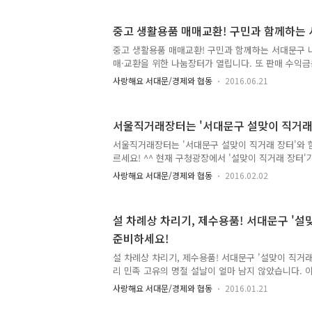
고 장터를 찾은 구민들의 시선을 사로잡기에 충분했습
날이 며칠 앞으로 성큼 다가왔습니다. 서울 서대문구
중고 생활용품 매매교환! 구민과 함께하는
러 다양한 지역 특산물을 만날 수 있었습니다. 우수
위해 온 구민들로 북적였습니다. 온정이 오가는 모습도
중고 생활용품 매매교환! 구민과 함께하는 서대문구 
을 붙이며 알뜰살뜰 장을 보는 모습들이 담긴 현장 속
매·교환을 위한 나눔장터가 열립니다. 또 판매 수익금
문구청 광장을 가득..
업기금으로 사용된다고 하니 더욱 의미가 있겠죠! 구
사랑해요 서대문/경제와 협동
2016.06.21
떻게 진행되는지 알아볼까요! :: 구민과 함께하는 나눔장터 ○
(수) 10:00 ~ 16:00 ※ 우천 시 및 기타 사정으로 
: 구청 우측광장(보건소쪽 일부) ○ 내 용 : 각 동별
서울직거래장터는 '서대문구 설맞이 직거래 
·교환 등 ○ 참 여 : 13개 동 새마을부녀회 (홍제2동
관 : 서대문구 새마을부녀회 :: 운영코너 ● 새마을부녀
서울직거래장터는 '서대문구 설맞이 직거래 장터'와 함
및 중고물품 판매 먹거리 장터..
르세요! ^^ 현재 구청광장에서 '설맞이 직거래 장터'
긴 만큼 준비할것도 많은데요. 직거래장터를 통해서 
사랑해요 서대문/경제와 협동
2016.02.02
의 지역특산물을 만날 수 있는 기회! 딱~ 내일까지 입니
지 운영하고 내일은 오전10시부터 17시까지 운영합니
럼 현장을 모습을 만나볼까요! 생산 농업인과 생산자
설 차례상 차리기, 제수용품! 서대문구 '설
마진 없이 판매하고 있기 때문에 믿고 구입할 수 있겠죠
준비하세요!
10~25% 값싸게 구입할 수 있답니다. 추운 날씨 속
주셨어요~ 아직도 설 차례상 준비가 걱정이신 분들은 
설 차례상 차리기, 제수용품! 서대문구 '설맞이 직거래
께 하세..
리 민족 고유의 명절 설날이 얼마 남지 않았습니다. 
함해 5일을 쉴 수 있는 황금연휴에요. 많은 분들이 
사랑해요 서대문/경제와 협동
2016.01.21
리고 계실텐데요. 하지만 어머님들은 설 차례상 준비
계실꺼에요. 이것저것 준비할 게 많은 설날! 직거래 