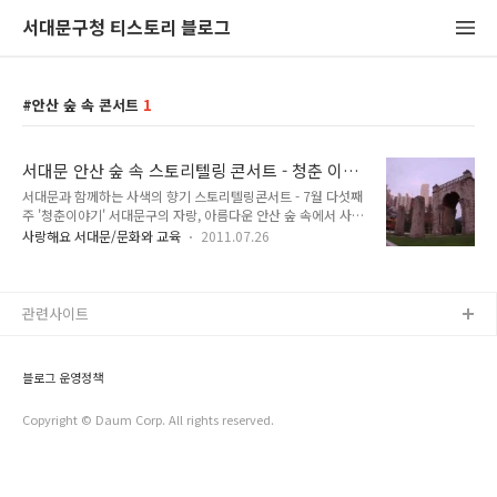
서대문구청 티스토리 블로그
안산 숲 속 콘서트
1
서대문 안산 숲 속 스토리텔링 콘서트 - 청춘 이야
기 (아프니까 청춘이다)
서대문과 함께하는 사색의 향기 스토리텔링콘서트 - 7월 다섯째
주 '청춘이야기' 서대문구의 자랑, 아름다운 안산 숲 속에서 사색
의 향기와 함께 열리는 스토리텔링 콘서트의 7월 다섯째주 주제
사랑해요 서대문/문화와 교육
2011.07.26
를 소개드려요:) 이번 콘서트는 7월 29일 금요일 오후 6시 30분
독립문에서 모여 걷기를 시작으로 시작됩니다. 독립문-서대문형
무소역사관-서대문안산-무악정-메타세콰이어숲길-숲속공연장
(1시간코스)-공연(50분) 독립문 갑오개혁 이후 자주독립의 의지
관련사이트
를 다짐하기 위해 세운 기념물이다.갑오개혁(1894∼1896)은
내정개혁과 제도개혁을 추진하였던 개혁운동이다. 그러나 외국
세력의 간섭으로 성공하지 못하였고, 나라의 자주독립 또한 이루
블로그 운영정책
지 못하였다. 이에 국민들은 민족의 독립과 자유를 위해서는 어
떠한 간섭도 허용하지 않겠다는 다짐으..
Copyright © Daum Corp. All rights reserved.