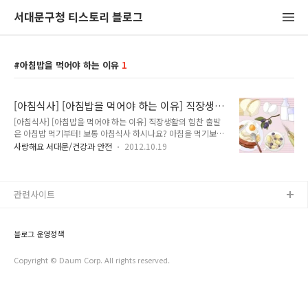
서대문구청 티스토리 블로그
아침밥을 먹어야 하는 이유
1
[아침식사] [아침밥을 먹어야 하는 이유] 직장생
활의 힘찬 출발은 아침밥 먹기부터!
[아침식사] [아침밥을 먹어야 하는 이유] 직장생활의 힘찬 출발
은 아침밥 먹기부터! 보통 아침식사 하시나요? 아침을 먹기보다
는 아침잠을 선택하시나요? 아침에 일어나자마자 밥을 먹자니
사랑해요 서대문/건강과 안전
2012.10.19
입맛도 없고, 만약 전날 저녁에 과식을 했다면 거르는 쪽으로 선
택하고 말겠죠. 하지만 누구나 알고 있듯이 아침식사는 먹는 것
이 좋다고 합니다. 아침식사는 어떤 식사보다도 중요하고 또 잘
먹어야 합니다. 일반적으로 우리가 섭취한 음식으로부터 에너지
관련사이트
가 만들어지기까지 많은 시간이 소요되는데 낮에 직장에서 또는
학교에서 있을 때에 필요한 에너지가 바로 아침식사로부터 공급
되기 때문입니다. 어떻게 하면 아침식사를 잘 먹을 수 있을까요?
블로그 운영정책
우선 아침 시간에 조금 일찍 일어나 가벼운 운동이라도 하면서
장을 비워두고 일명 입맛을 돋워 주는 작..
Copyright © Daum Corp. All rights reserved.