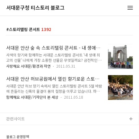
서대문구청 티스토리 블로그
스토리텔링 콘서트
1392
서대문 안산 숲 속 스토리텔링 콘서트 - 내 생애
최고의 선물
사색의 향기와 함께하는 서대문 스토리텔링 콘서트 '내 생애 최
고의 선물' 나에게 가장 소중한 선물은 무엇일까요? 금전적인 선
물? 아니면, 작지만 무언가 의미가 담긴 선물? 내가 받았던 선
사랑해요 서대문/환경과 자연
2011.05.31
물? 아니면 내가 누군가에게 건네주었던 선물? 나의 소원을 들
어주는 선물에서부터 화해를 나누는 선물, 감사의 마음을 전하는
서대문 안산 허브공원에서 열린 향기로운 스토리
선물, 사랑을 전하는 선물, 기쁨을 나누는 선물 등. 선물은 많은
텔링 콘서트
서대문 안산 허브 향기 속에서 열린 스토리텔링 콘서트 5월 바람
의미를 가지고 있습니다. 하지만 무엇보다 이 모든 선물은 우리
에 흔들리는 신록의 물결이 봄의 절정을 이루고 있습니다. 하루
를 행복하게 만들어 주지요. 선물을 받는 사람도 주는 사람도 모
하루의 시간이 소중하게 느껴지며 신록이 뿜어내는 푸름 속을 걷
두 말이죠^^ 선물이야기를 꺼낸 까닭은, 전해드릴 즐거운 소식
함께해요 서대문/기자단이 본 세상
2011.05.18
고만 싶어지는 계절이지요. 5월 13일 금요일 오후 6시 30분에
이 있어서랍니다. 바로 '내 생애 최고의 선물'이라는 주제로 이번
서대문 안산 숲속 공연장에서 행복한 콘서트가 열렸습니다. 도심
스토리텔링 콘서트가 진행됩니다. 여러분들이 가진 선물의 다양
에서 이렇게 좋은 숲이 있다는 사실에 새삼 고마워하며 허브 공
한 의미를 모두 함께 나눌 ..
원길을 올라 예쁘게 꾸며진 작은 야외 공연장으로 발걸음을 옮겼
관련사이트
지요. 커피브레이크, 김흥식 작가와 함께 브레이크 타임을 즐기
다 허브공원길 나무 계단에 삼삼오오 사람들이 모여들고 커피브
레이크(보컬:양유진, 기타:이준희, 백관제)멤버들이 공연을 위한
블로그 운영정책
준비를 하고 있었답니다. 6시 30분이 되자 의 저자 김흥식 작가