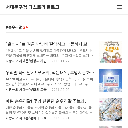
서대문구청 티스토리 블로그
순우리말
24
"온맵시"로 겨울 난방비 절약하고 따뜻하게 보내
요!
"온맵시"로 겨울 난방비 절약하고 따뜻하게 보내요! '온맵시'는
추운 겨울을 따뜻하게 보내자는 의미의 '온'과 아름답고 보기 좋
은 모양새를 뜻하는 순 우리말 '맵시'의 복합어로 따뜻함과 편안
사랑해요 서대문/환경과 자연
2019.11.27
함, 건강, 패션까지 고려한 옷차림을 말합니다. 온맵시를 실천하
는 행동수칙 7가지○ 겨울철 필수품 내복을 챙겨 입으세요○ 조
우리말 바로알기! 무더위, 작은더위, 후텁지근하
끼와 카디건으로 패션과 보온, 두 마리 토끼를 잡으세요○ 따뜻
다, 나비물 의미는?
우리말 바로알기! 무더위, 작은더위, 후텁지근하다, 나비물 의미
한 재킷과 점퍼로 난방비 걱정을 더세요.○ 다양한 스카프와 목
는? 입하(立夏)가 지나고 무더위가 시작되었습니다. '무더위'는
도리로 자신만의 개성을 살리세요○ 장갑, 부츠로 손발에도 다
습도와 온도가 매우 높아 견디기 어려운 더위를 의미합니다. '작
양한 온맵시를 연출하세요○ 보온력이 있는 긴 양말, 스타킹으
사랑해요 서대문/문화와 교육
2016.05.26
은더위'라고 불리는 소서(小暑)가 되면 본격적인 더위가 시작되
로 내 온기를 지키세요○ 겨울철 외출은 따뜻한 모자, 귀마개와
는데요. 올여름 후텁지근하고 찌는 듯한 더위도 잘 이겨 내야겠
함께 하세요 온맵시와 함께하면 좋은 점● 면역력과 추위에 견
예쁜 순우리말! 꽃과 관련된 순우리말 꽃보라, 꽃
지요. 여기서 '후텁지근하다'는 조금 불쾌할 정도로 끈끈하고 무
디는 힘이 쑥쑥, 감기는 NO!● 피부..
비, 꽃바람, 꽃달임 뜻은?
예쁜 순우리말! 꽃과 관련된 순우리말 꽃보라, 꽃비, 꽃바람, 꽃
더운 기운을 의미합니다. 여름날 더운 열기를 식히기 위해 집 앞
달임 뜻은? 어느덧 보바람이 살랑살랑 불어오는 봄이 다가왔어
에 물을 뿌리곤 하지요. 이렇게 나비날개 모양으로 가로로 펴지
요. 따뜻한 봄을 만끽하고 꽃에 대한 우리말을 살펴보겠습니다.
게 끼얹는 물을 '나비물'이라고 합니다. 참 예쁜 우리말입니다.
사랑해요 서대문/문화와 교육
2016.03.31
우선 '꽃보라'는 떨어져서 바람에 날리는 많은 꽃잎을 뜻합니다.
다가오는 여름, 충분한 휴식으로 건강하게 보내시길 바랍니다. ::
'꽃비'는 꽃잎이 비가 내리듯 가볍게 흩뿌려지는 것을 비유적으
순화어 책갈피 드론 ▶ 무인기 :: 표준어 책갈피 바래다 ▶ 바라