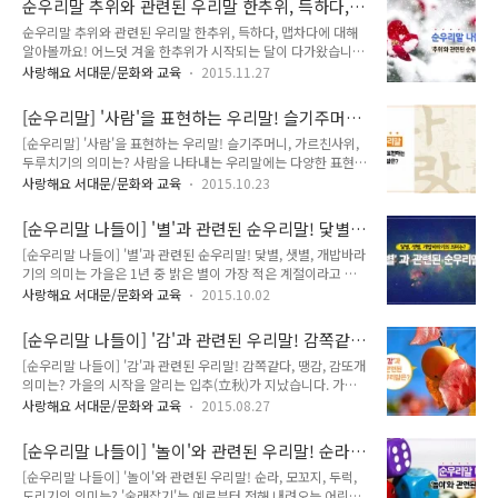
순우리말 추위와 관련된 우리말 한추위, 득하다,
로 이르는 말이지요. '꽃바람'은 꽃이 필 무렵에 부는 봄바람을
다
맵차다에 대해 알아볼까요!
순우리말 추위와 관련된 우리말 한추위, 득하다, 맵차다에 대해
의미합니다. '꽃달임'은 진달래꽃이 필 때에, 그 꽃으로 전을 부
알아볼까요! 어느덧 겨울 한추위가 시작되는 달이 다가왔습니
치거나 떡에 넣어 여럿이 모여 먹는 놀이로 음력 3월 3일 (삼짓
다. '한추위'는 한창 심한 추위를 나타내는 말로 반의어로는 한창
날)에 하였다고 합니다. 다가오는 4월 안산 벚꽃길을 걸으며 꽃
사랑해요 서대문/문화와 교육
2015.11.27
심한 더위를 나타내는 '한더위'가 있습니다. 겨울 날씨는 때로는
바람을 느껴보는 것은 어떠신가요 서대문 안산자락길 벚꽃음악
득하다가도 때로는 겨울답지 않게 푹한 날씨가 반복됩니다. 여기
회의 자세한 일정은 아래 그림을 클릭해주세요(해당 페이지 이
[순우리말] '사람'을 표현하는 우리말! 슬기주머
서 '득하다'는 날씨가 갑자기 추워진다는 의미를 나타냅니다. '푹
동) ▼ :: 순화어 책갈피 ..
니, 가르친사위, 두루치기의 의미는?
[순우리말] '사람'을 표현하는 우리말! 슬기주머니, 가르친사위,
하다'는 반대로 겨울 날씨가 춥지 않고 따뜻하다는 의미이지요.
두루치기의 의미는? 사람을 나타내는 우리말에는 다양한 표현이
겨울에는 몹시 맵차게 부는 바람 때문에 목도리는 필수인데요.
있습니다. 단어만 보아도 뜻을 알 수 있는 말이 있는가 반면 뜻을
'맵차다'는 날씨나 바람이 맵고 차다는 의미입니다. 한 해를 마무
사랑해요 서대문/문화와 교육
2015.10.23
전혀 알 수 없는 우리말도 있지요. 그 중 '슬기주머니'는 슬기라
리하는 계절입니다. 남은 12월, 모두가 즐겁고 보람차게 마무리
는 표현으로 그 뜻을 짐작할 수 있는데요. 슬기주머니는 남다른
하시길 바랍니다. 순화어 책갈피 애매하다 ▶ 모호하다 [서울시
[순우리말 나들이] '별'과 관련된 순우리말! 닻별,
재능을 지닌 사람을 비유적으로 이르는 말입니다. 반대로 '가르
선정 순화어] 표준어 책..
샛별, 개밥바라기의 의미는?
[순우리말 나들이] '별'과 관련된 순우리말! 닻별, 샛별, 개밥바라
친사위'는 무엇이든지 남이 가르치는 대로만 하는 사람을 낮잡아
기의 의미는 가을은 1년 중 밝은 별이 가장 적은 계절이라고 합
이르는 말이지요. 우리에게 익숙한 말인 '두루치기'는 여러 분야
니다. 하지만 그 덕분에 일부 별자리는 금방 눈에 띄는데요. 그
에 걸쳐 잘하고 능숙한 사람을 뜻합니다. 이 밖에도 사람을 나타
사랑해요 서대문/문화와 교육
2015.10.02
중 닻 모양을 닮은 '카시오페아' 자리를 쉽게 볼 수 있습니다. 닻
내는 재미있는 표현이 있습니다. 아주 무른 팥죽처럼 마음이 무
의 모양을 닮아 우리말로 '닻별'이라고 부르지요. 우리에게 익숙
르고 약한 사람을 나타내는 '물렁팥죽'과 무엇이든지 잘 아는 체
[순우리말 나들이] '감'과 관련된 우리말! 감쪽같
한 '금성'은 여러 가지 이름으로 불리는데요. 새벽 동쪽 하늘에
하는 사람을 나타내는..
다, 땡감, 감또개 의미는?
[순우리말 나들이] '감'과 관련된 우리말! 감쪽같다, 땡감, 감또개
보일 때에는 '샛별', 저녁 무렵 서쪽 하늘에 보일 때에는 '개밥바
의미는? 가을의 시작을 알리는 입추(立秋)가 지났습니다. 가을
라기'라고 부릅니다. 이 중 '개밥바라기'는 개밥을 줄 때 뜨는 별
이 되면 맛깔스러운 주황 빛깔을 뽐내며 나뭇가지에 달려있는 감
이라 하여 붙여진 이름입니다. 풍성한 가을, 오늘은 밤하늘에서
사랑해요 서대문/문화와 교육
2015.08.27
을 볼 수 있는데요. 이처럼 가을은 감이 익어가는 계절입니다. 흔
가을의 정취를 느껴보세요. 순화어 책갈피 기스 ▶ 흠집, 상처
히 사용하는 '감쪽같아'는 감과 관련된 순우리말입니다. 감나무
[서울시 선정 순화어] 표준어 책갈피 주책이다 ▶ 주책없다 주책
[순우리말 나들이] '놀이'와 관련된 우리말! 순라,
에 가지를 접붙이면 티가 나지 않게 잘 붙는 데서 온 말로 '남이
:..
모꼬지, 두럭, 도리기의 의미는?
[순우리말 나들이] '놀이'와 관련된 우리말! 순라, 모꼬지, 두럭,
알아차리지 못할 만큼 아무 표가 없다'는 의미로 사용되지요. 감
도리기의 의미는? '술래잡기'는 예로부터 전해 내려오는 어린이
나무에 열린 감을 한 입 배었다가 입 안이 떨떠름해진 경우가 있