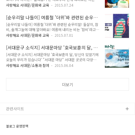
들의 놀이로 누구나 한번쯤 해보았던 추억이 있으실 텐데요. 술
으실 텐데요. 이렇게 맛이 떫은 감을 '땡감'이라고 합니다. 이 밖
사랑해요 서대문/문화와 교육
2015.07.24
레잡기는 순찰을 돌던 이를 부르는 '순라'에서 온 말로 순라군이
에도 조금은 생소한 '감또개'는 꽃과 함께 떨어져 버린 어린 감을
도둑을 잡듯 숨은 사람을 찾아내는 데에서 비롯되었다고 합니다.
의미합니다. 순화어 책갈피 땡깡 ▶ 투정, 생떼 [서울시 선정 순
[순우리말 나들이] 여름철 '더위'와 관련된 순우리
여름이 되면 시원한 야외로 모꼬지를하러 가지요. '모꼬지'는 놀
화어] ..
말! 들살이, 잠비, 솔개그늘에 대해 알아봐요!
[순우리말 나들이] 여름철 '더위'와 관련된 순우리말! 들살이, 잠
이나 잔치 또는 그 밖의 일로 여러 사람이 모이는 일을 의미합니
비, 솔개그늘에 대해 알아봐요! 여름에 내리는 비는 '잠비'라고
다. 이렇게 놀이를 위해 모인 사람을 '두럭'이라고 합니다. 모꼬
합니다. 비가 내리면 일을 못하고 잠을 잔다는 뜻에서 유래한 말
지 자이에서는 여러 사람과 어룰려 음식을 도리기하는데요. '도
사랑해요 서대문/문화와 교육
2015.07.01
입니다. 여름이 되면 시원한 야외로 '들살이'를 가곤 하지요. 들
리기'는 여러 사람이 나누어 낸 돈으로 음식을 장만하여 먹는 일
살이는 들에 천막을 쳐 놓고 휴양을 하는 생활을 일컫는 말로 캠
을 의미합니다. 순화어 책갈피 시간 쓰키다시 ▶ 곁들이찬 [서울
[서대문구 소식지] 서대문마당 '호국보훈의 달, 당
핑을 대신 쓸 수 있는 우리말입니다. 뙤약볕이 내리쬐는 여름에
시 선정 순화어] ..
신이 있었기에 오늘의 우리가 있습니다'
[서대문구 소식지] 서대문마당 '호국보훈의 달, 당신이 있었기에
는 '솔개그늘'이라도 참 소중한데요. 솔개그늘은 솔개만큼 아주
오늘의 우리가 있습니다' "서대문 마당" 서대문 곳곳의 다양한
작게 지는 그늘을 의미합니다. 무더운 여름, 온가족과 함께 들살
이야기를 전해드리는 서대문 소식지! 2015년 6월호를 고새합니
이를 떠나보는 건 어떻까요. 순화어 책갈피 시간 워터파크 ▶ 물
사랑해요 서대문/소통과 참여
2015.06.04
다. 6월은 '호국보훈의 달'이에요. 그날의 의미를 새기며 나라를
놀이공원 무더운 여름철 물놀이공원(워터파크)에 많이 놀러 가
위해 목숨을 바치신 순국선열과 호국영령을 추모하고 그분들의
시죠! 안전수칙을 지키며 물놀이를 즐겨주세요 :) 표준어 책갈피
숭고한 뜻을 기리는 달이 되었으면 합니다 2면 "호국보훈의 달"
시간 눈쌀을 찌푸리다..
더보기
3면 "안전서대문" 4면 "공감소통" 5면 "희망나눔" 6면 "구정
소식" 7면 "건강지킴이" 8면 "문화나들이" 9면 "배움나들이"
10면 "의회소식" 11면 "시정소식" 12면 "일자리 교육" 서대문
마당은 서대문구 홈페이지(http://www.sdm.go.kr..
관련사이트
블로그 운영정책