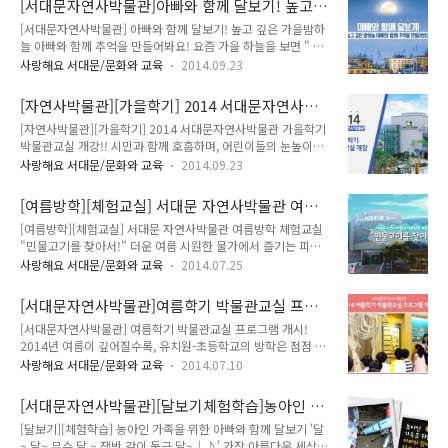
[서대문자연사박물관]아빠와 함께 달보기! 높고
에서는 수제치즈만들기, 산양먹이주기, 레일썰매타기, 트랙터 마
는 데 바로 독립문(사적 제32호)입니다...
깊은 가을밤하늘 아빠와 함께 추억을 만들어봐요!
[서대문자연사박물관] 아빠와 함께 달보기! 높고 깊은 가을밤하
차타기 등 다양한 야외 활동을 통해 자연이 주는 평안함과 특별
늘 아빠와 함께 추억을 만들어봐요! 요즘 가을 하늘을 보면 " 가
히 젖소가 주는 선물인 우유와 치즈에 대해 알아보고 경험할 수
을하늘 공활한대 높고 구름 없이" 혹시~애국가 3절이 생각나시
있답니다~ 오전에는 실내 교육으로 우유와 치즈에 대한 이야기
사랑해요 서대문/문화와 교육
2014.09.23
나요?? 청명한 가을 밤하늘을 올려다보며 가족과 함께 추억을
를 듣고 직접 치즈를 만든는 시간!! "넌 아직 사먹니? 난 만들어
쌓을 수 있는 시간을 마련했어요~ 서대문자연사박물관에서 '높
먹는다~" 두번째는 치즈를 이용한 쌀 피자를 만들어 본다고 하
[자연사박물관][가을학기] 2014 서대문자연사박
고 깊은 가을밤하늘 아빠와 함께 달보기'를 준비했답니다!!!^0^
는데요. 치즈오븐 스파게티와 자기가..
물관 가을학기 박물관교실 개강!!
[자연사박물관][가을학기] 2014 서대문자연사박물관 가을학기
빽빽한 빌딩숲과 매연으로 뒤덮인 도심에서는 이제 좀처럼 밤하
박물관교실 개강!! 시민과 함께 호흡하며, 어린이들의 눈높이에
늘의 별을 보기가 어려워졌답니다.. 이런 상황에서, “서울에서
맞춘 어린이를 위한 서대문자연사박물관!!! 저는 아이들과 가볼
별보기 좋은 곳”으로 선정된 바 있는 안산생태공원에 위치한 서
사랑해요 서대문/문화와 교육
2014.09.23
만한곳을 뽑으라면 이곳을 추천해 드리도 싶어요!! 강추!!^^ 자
대문자연사박물관이 도심 속에서 달과 별을 볼 수 있는 프로그램
연과 생명에 대한 올바른 가치관을 가지도록 돕고, 자연 보존의
을 운영한다고 하여 TONG지기가 소개해 드릴까 합니다. 이름하
[여름방학][체험교실] 서대문 자연사박물관 여름
중요성을 널리 알리고 교육하기 위한 서대문자연사박물관에서
여 “아빠와 함께 달보기(이하 ‘달..
방학 체험교실 "민물고기를 찾아서!"
[여름방학][체험교실] 서대문 자연사박물관 여름방학 체험교실
가을학기를 개강합~니다!!^^ 가을학기에서는 학생들에게 다양
"민물고기를 찾아서!" 더운 여름 시원한 물가에서 즐기는 피서
한 자연사관련 이론수업 및 체험학습기회를 제공하고자 유치원
는 기본이죠! 그런데 우리 어린이들이 시원한 물가에서 생동감
생과 초등학생을 대상으로 2014년 10월 18일 부터 11월 16일
사랑해요 서대문/문화와 교육
2014.07.25
있는 자연사 체험까지 가능하다면? 피서도 즐기고, 자연사도 배
까지 '가을학기 박물관교실' 교육프로그램을 시행한다고 합니다.
우고 그야말로 일석이조가 되겠네요! 서대문자연사박물관(관장
자세한 소식 TONG지기가 전해드립니다~^^ 교육안내 ● 교육
[서대문자연사박물관]여름학기 박물관교실 프로
이정모)에서 준비한 2014년도 여름학기 체험 교실은 바로, '민
대상 : 유치원생(7세) 및 초등학..
그램 개시!
[서대문자연사박물관] 여름학기 박물관교실 프로그램 개시!
물고기를 찾아서' 입니다! 짠물에 사는 바닷물고기(해수어)와는
2014년 여름이 깊어질수록, 유치원-초등학교의 방학은 점점 다
반대로, 소금기가 없는 강, 하천, 호수에 사는 물고기가 "민물고
가오고 있습니다. 내 자녀에게 어떻게 해야 뜻 깊은 방학을 보낼
기" 입니다! 우리나라 민물고기의 종류는 총 212종인데요, 그
사랑해요 서대문/문화와 교육
2014.07.10
수 있게 만들 것인가, 학부모님들 벌써부터 고민 많으시죠? 그런
중 61종이 한반도에서만 찾을 수 있는 고유종이라고해요. 이번
학부모님들의 고민을 덜어줄 절호의 찬스! "서대문자연사박물
체험교실은 고유어종 및 다양한 민물고기의 생태를 파악하고, 직
[서대문자연사박물관][달보기체험학습]농아인 가
관 2014 여름학기 박물관교실" 이 개관합니다! 서대문 자연사
접 민물고기를 채집까지 할 수 ..
족을 위한 아빠와 함께 달보기
[달보기][체험학습] 농아인 가족을 위한 아빠와 함께 달보기 '달
박물관은 한국 최초로 공공기관이 직접 계획하고 설립한 뜻깊은
~ 달~ 무슨 달 ~ 쟁반 같이 둥근 달~♩♪' 가장 아름다운 세상을
곳이예요. 1997년 공사를 시작하여 지난 2003년 7월 10일에