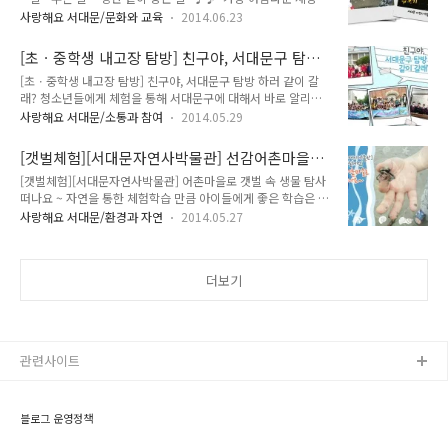
볼 줄 아는 자녀를 둔 농아인가족이라면 서대문자연사박물관 농
개관한 바 있는데요~ 어린이들에게 다양한 자연을 체험할 수 있
사랑해요 서대문/문화와 교육
2014.06.23
아인 가족을 위한 '아빠와 함께 달보기' 체험 신청하세요~ 달보
는 기회 및 어떻게 자연과 함께 살아가야 할지를 교육하기 위해
기 프로그램은 연 4회 운영하는 특별 체험프로그램입니다.
세워졌습니다! 특히 설립 첫 해부터 시작된 어린이 교육프로그
[초ㆍ중학생 내고장 탐방] 친구야, 서대문구 탐방
2014년 두번째 '달보기' 행사는 일반 가족이 아닌 청각장애인이
램은 어린이와 학부모로부터 좋은..
하러 같이 갈래?
[초ㆍ중학생 내고장 탐방] 친구야, 서대문구 탐방 하러 같이 갈
포함된 가정을 위해 준비하여 농아인도 함께 즐기고 체험할 수
래? 청소년들에게 체험을 통해 서대문구에 대해서 바로 알리고
있는 프로그램들로 구성되었습니다. 특별히 다수의 수화통역 봉
서대문구에 대한 자긍심과 애향심을 높이는 기회를 제공하는 '초
사자의 도움으로 농아인도 쉽게 참여할 수 있죠~! ▦달보기행사
사랑해요 서대문/소통과 참여
2014.05.29
ㆍ중학생 내고장탐방사업' 프로그램이 6월부터 진행됩니다. 탐
일시 ; 2014년 7월 12일(토) 19:30~22:00 장소 : 서대문자연
방 인솔자는 서대문 지역 문화 활동가들로 서대문구에 대학 전문
사박물관 시청각실, 주차장 ▦접수방법 일시 :2014년 7월1일
[갯벌체험][서대문자연사박물관] 선감어촌마을로
적 지식과 우수한 전달력을 갖추고 있는 분들로 구성됩니다. 아
(화) 오전..
떠나요~
[갯벌체험][서대문자연사박물관] 어촌마을로 갯벌 속 생물 탐사
이들의 눈높이에 맞는 탐방수업을 전개하여 교육의 질을 한층 더
떠나요 ~ 자연을 통한 체험학습 만큼 아이들에게 좋은 학습은 없
높여줍니다.^^ 내고장 탐방~! 기대되시죠? TONG과 함께 알아
겠죠~ 아이들에게 보다 생동감있는 자연을 체험할 수 있도록 서
볼까요? ○ 기 간 : 2014년 6월 ~ 12월 ○ 대 상 : 관내 총 19개
사랑해요 서대문/환경과 자연
2014.05.27
대문자연 박물관 체험교실 이번 주제는 '갯벌' ! TONG과 함께
초등학교, 중학교 대상 ○ 강 사 : 서대문 지역 문화 활동가 15명
갯벌 속 생물탐사 떠나요~^^* 갯벌탐사 떠나기 전 갯벌에 대해
○ 탐방코스 : 9개 코스 - 1코스 : 서대문형무소역사관, 독립공원
간단하게 정리해 봐요! 갯벌은 달의 영향으로 바닷물이 빠지고
..
더보기
들어오면서 생기는 넓고 평평한 땅을 말합니다. 밀물과 썰물의
영향으로 물이 이동하면서 바닥에 쌓인 풍족한 퇴적물은 다양한
생물들이 활동 할 수 있는 터전을 만들어줍니다. 세계 5대 갯벌
로 손꼽히는 서해안은 완만한 경사와 얕은 수심, 큰 조수차이로
갯벌 발달의 최적의 조건을 갖추고 있는 곳입니다. 이러한 갯벌
관련사이트
의 모습을 눈으로 직접 보고..
블로그 운영정책