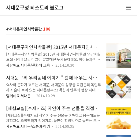
서대문구청 티스토리 블로그
서대문자연사박물관
108
[서대문구자연사박물관] 2015년 서대문자연사박
물관 연간회원 모집 시작!!
[서대문구자연사박물관] 2015년 서대문자연사박물관 연간회원
모집 시작!! 날씨가 많이 쌀쌀해진 늦가을이에요. 아이들과 함께
야외체험학습을 하기엔 조금 추운 날씨가 됬네요.^^ 그렇다고해
사랑해요 서대문/문화와 교육
2014.10.30
서 집에만 콩~있으면 안되겠죠?^^* 이런날에 박물관을 방문해
보는 것도 좋을 것 같아요~ 그래서 지기가 여러분께 알려드립니
서대문구의 우리동네 이야기 " 함께 배우는 서대
다. 아이들에게 자연의 소중함과 신비함을 알려주는 서대문자연
문 "
역사와 문화가 흐르는 서대문, 서대문의 상징물 독립문과 독립투
사박물관이 2015년 연간 회원을 모집합니다! 서대문구 구민이
사의 혼이 녹아 있는 서대문형무소! 독립과 민주의 현장 서대문
라면 누구나 알고 있는 서대문자연사박물관!! 설마 모르시는 분
형무소로 역사여행을 떠나보세요~나라사랑의 실천 어렵지 않아
은 없겠죠~~?! 서대문자연사박물관은 개인이 설립한 것이 아닌
함께해요 서대문
2014.10.29
요~^^ 책을 좋아하던 딸을 기리기 위해 건립금을 기부한 부모님
지방자치단체가 최초로 설립한 자연사박물관으로 아이들에게는
의 사랑으로 지어진 구립이진아기념도서관으로 책의 향기를 느
교육의 공간, 주민들에게는 문화의 공간, 가족들에겐 휴식의 공
[체험교실][수제치즈] 자연이 주는 선물을 직접
끼러 떠나보아요. 와!! 공룡이다~~!! 서대문자연사박물관에 오면
간을 제공합니다. 지구의 탄생부터 인간과 자..
겪어보는 체험교실 <내가 만드는 수제치즈>
[체험교실][수제치즈] 자연이 주는 선물을 이해하고 탐구해보는
아이들의 상상력이 쑥쑥 자란답니다. 독립문이 있는 곳 서대문구
체험교실 오곡백과가 익어가고, 들판이 황금빛으로 물드는 추수
무악재 고개를 신나게 내려오다 보면 도로가에 널찍하게 자리하
의 계절, 가을철 자연의 선물을 직접 경험할 수 있는 자연체험을
고 있는 독립문 공원이 나타납니다. 머리 위로 인왕산이 보이고
사랑해요 서대문/소통과 참여
2014.09.25
위해 서대문자연사박물관에서 가을학기 체험교실을 준비했다는
나무도 우거져 잠시 쉬어가기 좋은 쉼터죠. 길가에서 파리의 개
소식이에요~^^ 이름하여 '내가 만드는 수제치즈' 이번 체험교실
선문을 닮은 이국적인 모양새로 우뚝 서서 눈길을 끄는 것이 있